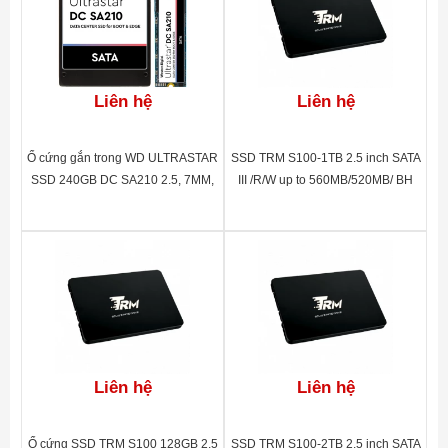
Liên hệ
Liên hệ
Ổ cứng gắn trong WD ULTRASTAR
SSD TRM S100-1TB 2.5 inch SATA
SSD 240GB DC SA210 2.5, 7MM,
III /R/W up to 560MB/520MB/ BH
SATA, Read up to 510MB, Write up
60 tháng
to 475MB, up to 5K 64K IOPS, 5Y
WTY_0TS1649
Liên hệ
Liên hệ
Ổ cứng SSD TRM S100 128GB 2.5
SSD TRM S100-2TB 2.5 inch SATA