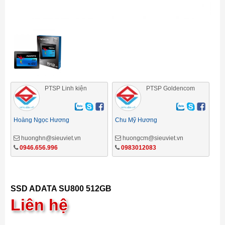
PTSP Linh kiện
PTSP Goldencom
Hoàng Ngọc Hương
Chu Mỹ Hương
huonghn@sieuviet.vn
huongcm@sieuviet.vn
0946.656.996
0983012083
SSD ADATA SU800 512GB
Liên hệ