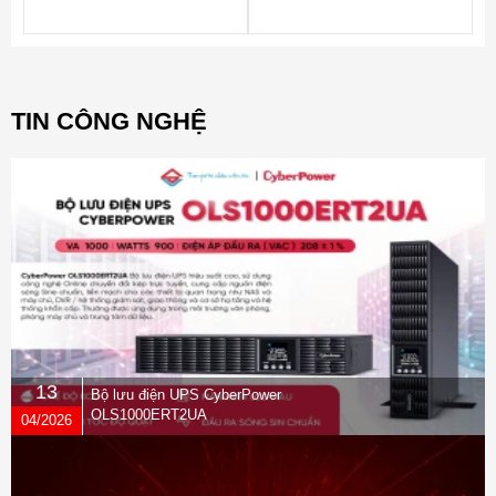
2130MB/s – Ghi 1720MB/s)
2130MB/1720MB/S(1TB) BH 60
tháng
TIN CÔNG NGHỆ
13
Bộ lưu điện UPS CyberPower
OLS1000ERT2UA
04/2026