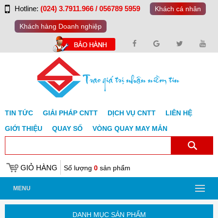
Hotline:
(024) 3.7911.966 / 056789 5959
Khách cá nhân
Khách hàng Doanh nghiệp
TIN TỨC
GIẢI PHÁP CNTT
DỊCH VỤ CNTT
LIÊN HỆ
GIỚI THIỆU
QUAY SỐ
VÒNG QUAY MAY MẮN
GIỎ HÀNG
Số lượng
0
sản phẩm
MENU
DANH MỤC SẢN PHẨM