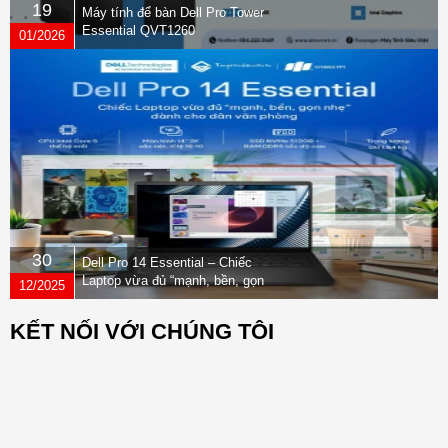
19
Máy tính để bàn Dell Pro Tower
Essential QVT1260
01/2026
30
Dell Pro 14 Essential – Chiếc
Laptop vừa đủ “mạnh, bền, gọn
12/2025
nhẹ” dành cho dân văn phòng
KẾT NỐI VỚI CHÚNG TÔI