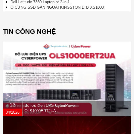
Dell Latitude 7350 Laptop or 2-in-1
Ổ CỨNG SSD GẮN NGOÀI KINGSTON 1TB XS1000
TIN CÔNG NGHỆ
13
Bộ lưu điện UPS CyberPower
OLS1000ERT2UA
04/2026