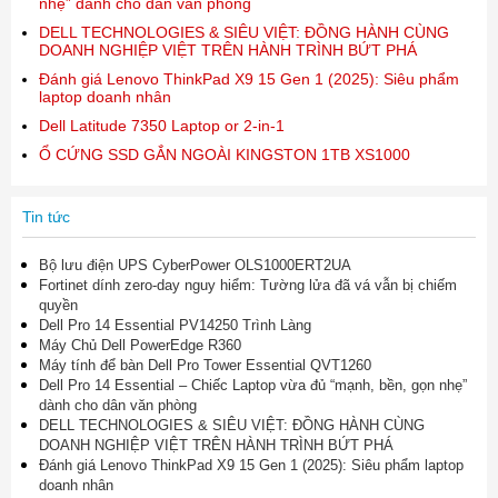
nhẹ” dành cho dân văn phòng
DELL TECHNOLOGIES & SIÊU VIỆT: ĐỒNG HÀNH CÙNG
DOANH NGHIỆP VIỆT TRÊN HÀNH TRÌNH BỨT PHÁ
Đánh giá Lenovo ThinkPad X9 15 Gen 1 (2025): Siêu phẩm
laptop doanh nhân
Dell Latitude 7350 Laptop or 2-in-1
Ổ CỨNG SSD GẮN NGOÀI KINGSTON 1TB XS1000
Tin tức
Bộ lưu điện UPS CyberPower OLS1000ERT2UA
Fortinet dính zero-day nguy hiểm: Tường lửa đã vá vẫn bị chiếm
quyền
Dell Pro 14 Essential PV14250 Trình Làng
Máy Chủ Dell PowerEdge R360
Máy tính để bàn Dell Pro Tower Essential QVT1260
Dell Pro 14 Essential – Chiếc Laptop vừa đủ “mạnh, bền, gọn nhẹ”
dành cho dân văn phòng
DELL TECHNOLOGIES & SIÊU VIỆT: ĐỒNG HÀNH CÙNG
DOANH NGHIỆP VIỆT TRÊN HÀNH TRÌNH BỨT PHÁ
Đánh giá Lenovo ThinkPad X9 15 Gen 1 (2025): Siêu phẩm laptop
doanh nhân