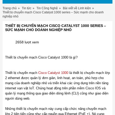
Trang chủ
Tin tức
Tin Công Nghệ
Bài viết về Linh kiện
Thiết bị chuyển mạch Cisco Catalyst 1000 series – Sức mạnh cho doanh
nghiệp nhỏ
THIẾT BỊ CHUYỂN MẠCH CISCO CATALYST 1000 SERIES –
SỨC MẠNH CHO DOANH NGHIỆP NHỎ
2658 lượt xem
Thiết bị chuyển mạch Cisco Catalyst 1000 là gì?
Thiết bị chuyển mạch
Cisco Catalyst 1000
là thiết bị chuyển mạch lớp
2 ethernet được quản lý đơn giản, linh hoạt, an toàn, phù hợp cho
mạng của doanh nghiệp nhỏ và triển khai các ứng dụng trên nền tảng
internet vạn vật IoT. Chúng hoạt động trên phần mềm Cisco IOS và
quản lý mạng thông qua giao diện dòng lệnh (CLI) cũng như giao diện
người dùng web.
Những thiết bị chuyển mạch này cung cấp chức năng chuyển mạch
lớp 2 tiên tiến cũng như cấp nguồn qua Ethernet (PoE +). Nó cung