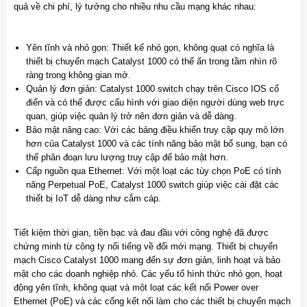
quả về chi phí, lý tưởng cho nhiều nhu cầu mạng khác nhau:
Yên tĩnh và nhỏ gọn: Thiết kế nhỏ gọn, không quạt có nghĩa là
thiết bị chuyển mạch Catalyst 1000 có thể ẩn trong tầm nhìn rõ
ràng trong không gian mở.
Quản lý đơn giản: Catalyst 1000 switch chạy trên Cisco IOS cổ
điển và có thể được cấu hình với giao diện người dùng web trực
quan, giúp việc quản lý trở nên đơn giản và dễ dàng.
Bảo mật nâng cao: Với các bảng điều khiển truy cập quy mô lớn
hơn của Catalyst 1000 và các tính năng bảo mật bổ sung, bạn có
thể phân đoạn lưu lượng truy cập để bảo mật hơn.
Cấp nguồn qua Ethernet: Với một loạt các tùy chọn PoE có tính
năng Perpetual PoE, Catalyst 1000 switch giúp việc cài đặt các
thiết bị IoT dễ dàng như cắm cáp.
Tiết kiệm thời gian, tiền bạc và đau đầu với công nghệ đã được
chứng minh từ công ty nổi tiếng về đổi mới mạng. Thiết bị chuyển
mạch Cisco Catalyst 1000 mang đến sự đơn giản, linh hoạt và bảo
mật cho các doanh nghiệp nhỏ. Các yếu tố hình thức nhỏ gọn, hoạt
động yên tĩnh, không quạt và một loạt các kết nối Power over
Ethernet (PoE) và các cổng kết nối làm cho các thiết bị chuyển mạch