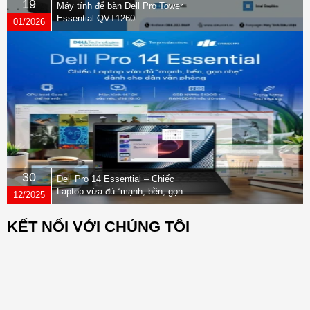
19
Máy tính để bàn Dell Pro Tower
Essential QVT1260
01/2026
30
Dell Pro 14 Essential – Chiếc
Laptop vừa đủ “mạnh, bền, gọn
12/2025
nhẹ” dành cho dân văn phòng
KẾT NỐI VỚI CHÚNG TÔI