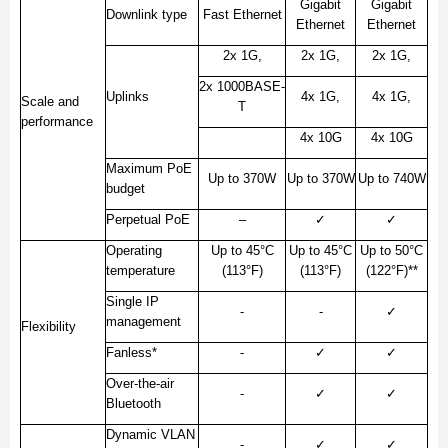
Gigabit
Gigabit
Downlink type
Fast Ethernet
Ethernet
Ethernet
2x 1G,
2x 1G,
2x 1G,
2x 1000BASE-
Uplinks
4x 1G,
4x 1G,
Scale and
T
performance
4x 10G
4x 10G
Maximum PoE
Up to 370W
Up to 370W
Up to 740W
budget
Perpetual PoE
–
✓
✓
Operating
Up to 45°C
Up to 45°C
Up to 50°C
temperature
(113°F)
(113°F)
(122°F)**
Single IP
-
-
✓
management
Flexibility
Fanless*
-
✓
✓
Over-the-air
-
✓
✓
Bluetooth
Dynamic VLAN
-
✓
✓