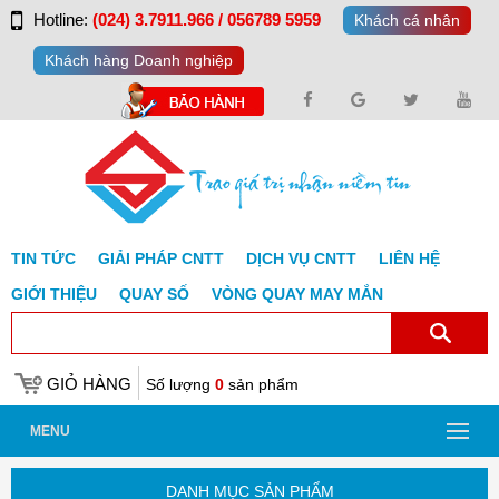
Hotline:
(024) 3.7911.966 / 056789 5959
Khách cá nhân
Khách hàng Doanh nghiệp
TIN TỨC
GIẢI PHÁP CNTT
DỊCH VỤ CNTT
LIÊN HỆ
GIỚI THIỆU
QUAY SỐ
VÒNG QUAY MAY MẮN
GIỎ HÀNG
Số lượng
0
sản phẩm
MENU
DANH MỤC SẢN PHẨM