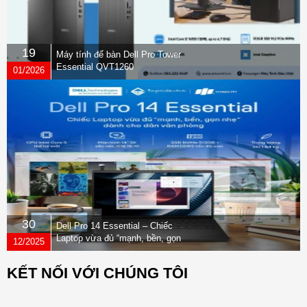
19
Máy tính để bàn Dell Pro Tower
Essential QVT1260
01/2026
30
Dell Pro 14 Essential – Chiếc
Laptop vừa đủ “mạnh, bền, gọn
12/2025
nhẹ” dành cho dân văn phòng
KẾT NỐI VỚI CHÚNG TÔI