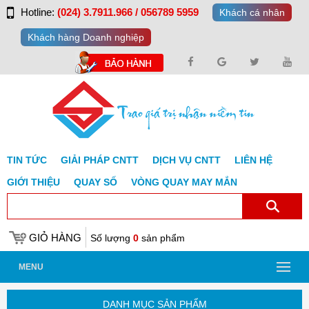
Hotline:
(024) 3.7911.966 / 056789 5959
Khách cá nhân
Khách hàng Doanh nghiệp
TIN TỨC
GIẢI PHÁP CNTT
DỊCH VỤ CNTT
LIÊN HỆ
GIỚI THIỆU
QUAY SỐ
VÒNG QUAY MAY MẮN
GIỎ HÀNG
Số lượng
0
sản phẩm
MENU
DANH MỤC SẢN PHẨM