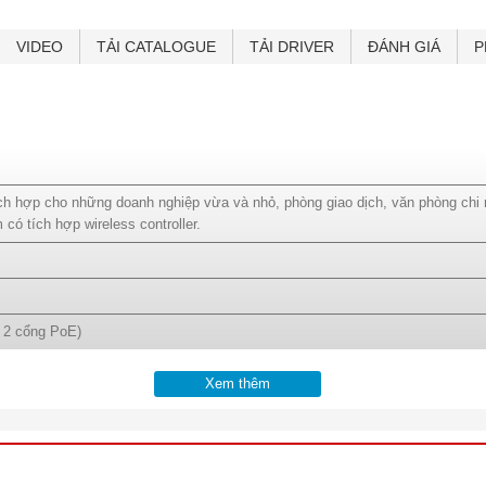
Authenticated users limit 500
Branch Office VPN 50
VIDEO
TẢI CATALOGUE
TẢI DRIVER
ĐÁNH GIÁ
P
Mobile VPN IPSec 60
Availability High Availability - active/passive và active/active
Logging and Report Watchguard Dimension
Advanced Networking Dynamic routing (BGP, OSPF, RIPv1,2) / SD-WAN
dynamic path selection / NAT: static, dynamic, 1:1, IPSec traversal, polic
PAT / Traffic shaping & QoS: 8 priority queues, DiffServ, modified strict qu
Virtual IP for server load balancing
ích hợp cho những doanh nghiệp vừa và nhỏ, phòng giao dịch, văn phòng chi
có tích hợp wireless controller.
 2 cổng PoE)
USB
Xem thêm