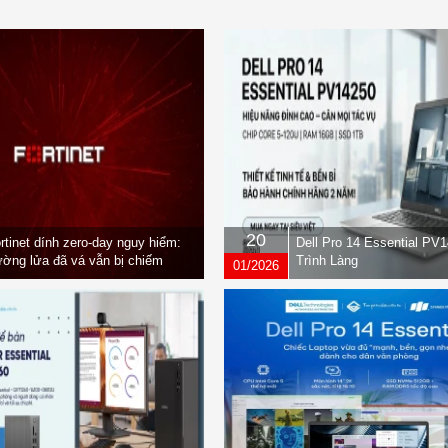
20
rtinet dính zero-day nguy hiểm:
Dell Pro 14 Essential PV
ờng lửa đã vá vẫn bị chiếm
Trình Làng
01/2026
yền