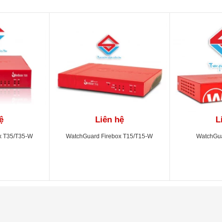
ệ
Liên hệ
L
x T35/T35-W
WatchGuard Firebox T15/T15-W
WatchGua
ity - active/passive và active/active
Dimension
ing (BGP, OSPF, RIPv1,2) / SD-WAN dynamic path selection / NAT: static, dyn
: 8 priority queues, DiffServ, modified strict queuing / Virtual IP for server l