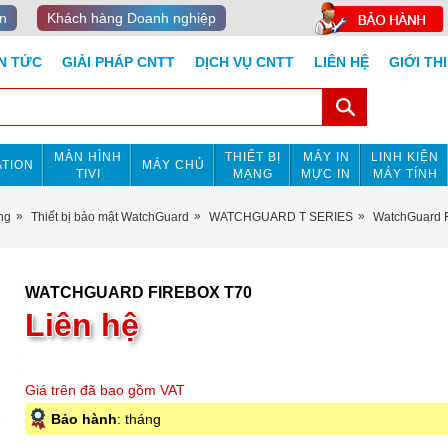
n
Khách hàng Doanh nghiệp
IN TỨC
GIẢI PHÁP CNTT
DỊCH VỤ CNTT
LIÊN HỆ
GIỚI TH
MÀN HÌNH
THIẾT BỊ
MÁY IN
LINH KIỆN
TION
MÁY CHỦ
TIVI
MẠNG
MỰC IN
MÁY TÍNH
ng
Thiết bị bảo mật WatchGuard
WATCHGUARD T SERIES
WatchGuard F
WATCHGUARD FIREBOX T70
Liên hệ
Giá trên đã bao gồm VAT
Bảo hành
: tháng