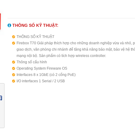
THÔNG SỐ KỸ THUẬT:
THÔNG SỐ KỸ THUẬT
Firebox T70 Giải pháp thích hợp cho những doanh nghiệp vừa và nhỏ, 
giao dịch, văn phòng chi nhánh để tăng khả năng bảo mật, bảo vệ hệ th
mạng nội bộ. Sản phẩm có tích hợp wireless controller.
Thông số cấu hình
Operating System Fireware OS
Interfaces 8 x 1GbE (có 2 cổng PoE)
I/O interfaces 1 Serial / 2 USB
PoE 2
User recommend 50
Firewall throughput 4 Gbps
VPN throughput 740 Mbps
AV throughput 1.2 Gbps
IPS throughput 1.5 Gbps
UTM throughput 1.1 Gbps
VLAN support 75