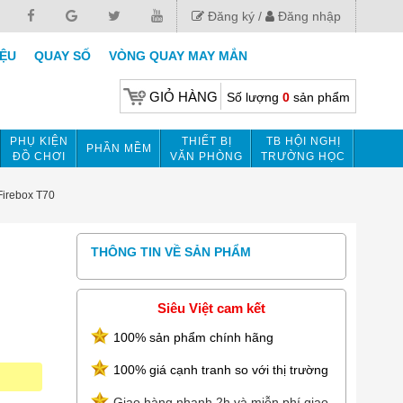
Đăng ký
Đăng nhập
IỆU
QUAY SỐ
VÒNG QUAY MAY MẮN
GIỎ HÀNG
Số lượng
0
sản phẩm
PHỤ KIỆN
THIẾT BỊ
TB HỘI NGHỊ
PHẦN MỀM
ĐỒ CHƠI
VĂN PHÒNG
TRƯỜNG HỌC
irebox T70
THÔNG TIN VỀ SẢN PHẨM
Siêu Việt cam kết
100% sản phẩm chính hãng
100% giá cạnh tranh so với thị trường
Giao hàng nhanh 2h và miễn phí giao