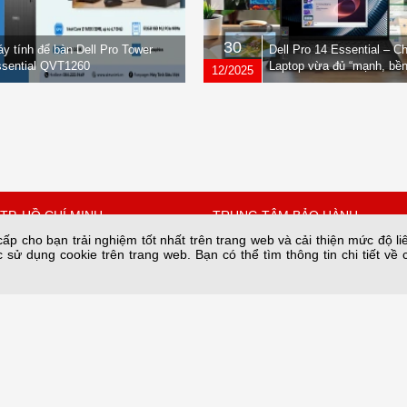
30
y tính để bàn Dell Pro Tower
Dell Pro 14 Essential – C
sential QVT1260
Laptop vừa đủ “mạnh, bền
12/2025
nhẹ” dành cho dân văn ph
TP. HỒ CHÍ MINH
TRUNG TÂM BẢO HÀNH
p cho bạn trải nghiệm tốt nhất trên trang web và cải thiện mức độ li
 sử dụng cookie trên trang web. Bạn có thể tìm thông tin chi tiết về 
 Quốc Hưng, Phường Xóm
Số 34A/66 phố Yên Lạc phường 
thành phố Hà Nội.
Hồ Chí Minh
Bảo hành nguồn tại: 28C2 Nam T
67342
Trung Hòa, HN
n@sieuviet.vn
Hotline Kho: 0243.685.8282
Hotline Bảo hành: 084 789 6996
Email: baohanh@sieuviet.vn