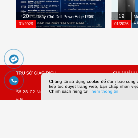
20
19
Máy Chủ Dell PowerEdge R360
Má
Es
01/2026
01/2026
TRỤ SỞ GIAO DỊCH
CHI NHÁNH 
Chúng tôi sử dụng cookie để đảm bảo cung cấ
tiếp tục duyệt trang web, bạn chấp nhận việc
28 C2 Nam Trung Yên, Yên Hòa, Hà
109/45 Lê
Chính sách riêng tư
Thêm thông tin
Số
Nội
Chiếu, TP. 
.
09067
Tel: (024) 3.7911.966
Tel:
Hotline:
056789.5858
Email:dungn
056789.3838
056789.5959