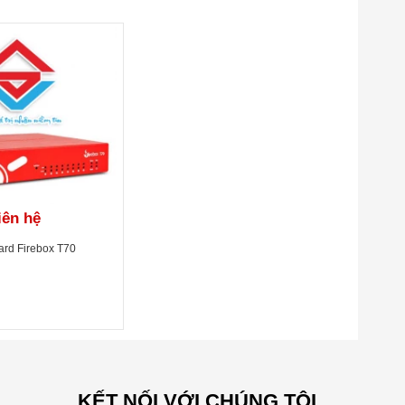
iên hệ
rd Firebox T70
amic, 1:1, IPSec traversal, policy-based PAT / Traffic
oad balancing
KẾT NỐI VỚI CHÚNG TÔI