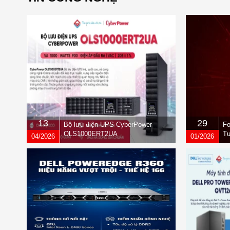
13
29
Bộ lưu điện UPS CyberPower
Fo
OLS1000ERT2UA
Tư
04/2026
01/2026
qu