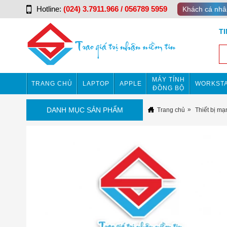
Hotline:
(024) 3.7911.966 / 056789 5959
Khách cá nhâ
T
MÁY TÍNH
TRANG CHỦ
LAPTOP
APPLE
WORKSTA
ĐỒNG BỘ
DANH MỤC SẢN PHẨM
Trang chủ
Thiết bị mạ