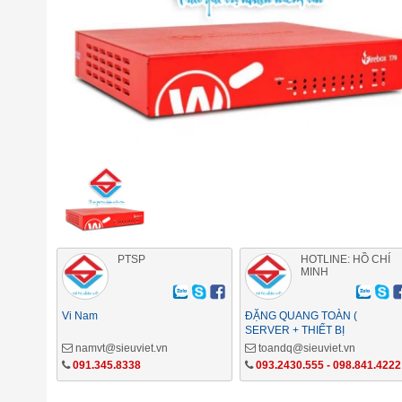
PTSP
HOTLINE: HỒ CHÍ
MINH
Vi Nam
ĐẶNG QUANG TOÀN (
SERVER + THIẾT BỊ
MẠNG)
namvt@sieuviet.vn
toandq@sieuviet.vn
091.345.8338
093.2430.555 - 098.841.4222