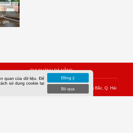
hiếc
, gọn
òng
CHI NHÁNH ĐÀ NẴNG
Đồng ý
ên quan của dữ liệu. Để
cách sử dụng cookie tại
Vĩnh Tuy
K42/H2/14 Tiểu La, P. Hòa Cường Bắc, Q. Hải
Bỏ qua
Châu, TP. Đà Nẵng.
rung Yên,