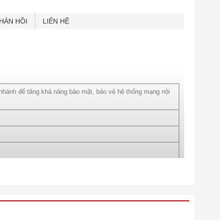
HẢN HỒI
LIÊN HỆ
y-based
euing /
 nhánh để tăng khả năng bảo mật, bảo vệ hệ thống mạng nội