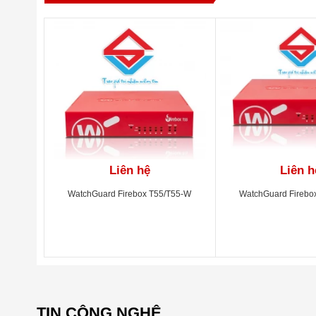
VPN throughput
740 Mbps
AV throughput
1.2 Gbps
IPS throughput
1.5 Gbps
UTM throughput
1.1 Gbps
VLAN support
75
Authenticated users limit
500
Branch Office VPN
50
Liên hệ
Liên h
Mobile VPN IPSec
60
WatchGuard Firebox T55/T55-W
WatchGuard Firebo
Availability
High Availabil
Logging and Report
Watchguard 
Dynamic rout
Advanced Networking
shaping & QoS
TIN CÔNG NGHỆ