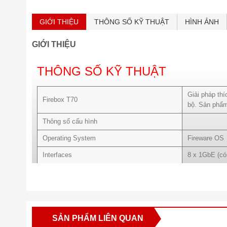
GIỚI THIỆU
THÔNG SỐ KỸ THUẬT
HÌNH ẢNH
GIỚI THIỆU
THÔNG SỐ KỸ THUẬT
Giải pháp th
Firebox T70
bộ. Sản phẩm 
Thông số cấu hình
Operating System
Fireware OS
Interfaces
8 x 1GbE (có
I/O interfaces
1 Serial / 2 
PoE
2
User recommend
50
SẢN PHẨM LIÊN QUAN
Firewall throughput
4 Gbps