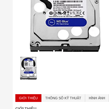
GIỚI THIỆU
THÔNG SỐ KỸ THUẬT
HÌNH ẢNH
GIỚI THIỆU