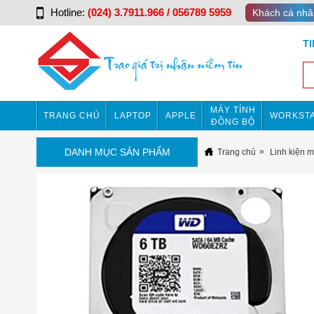
Hotline:
(024) 3.7911.966 / 056789 5959
Khách cá nhâ
T
MÁY TÍNH
TRANG CHỦ
LAPTOP
APPLE
WORKSTA
ĐỒNG BỘ
DANH MỤC SẢN PHẨM
Trang chủ
Linh kiện m