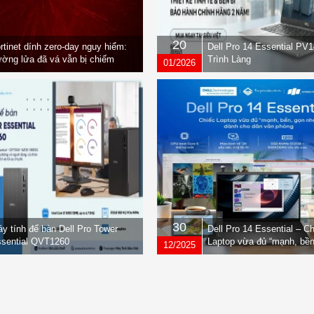
20
rtinet dính zero-day nguy hiểm:
Dell Pro 14 Essential PV
ờng lửa đã vá vẫn bị chiếm
Trình Làng
01/2026
yền
30
y tính để bàn Dell Pro Tower
Dell Pro 14 Essential – C
sential QVT1260
Laptop vừa đủ “mạnh, bền
12/2025
nhẹ” dành cho dân văn ph