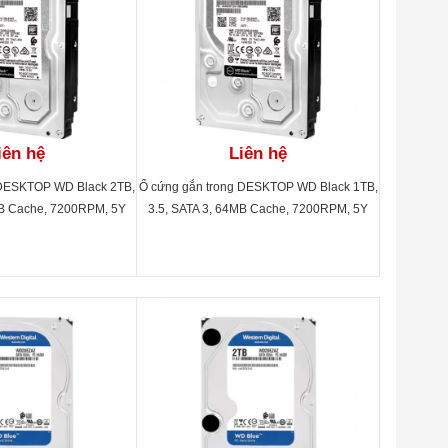
iên hệ
Liên hệ
 DESKTOP WD Black 2TB,
Ổ cứng gắn trong DESKTOP WD Black 1TB,
MB Cache, 7200RPM, 5Y
3.5, SATA 3, 64MB Cache, 7200RPM, 5Y
D2003FZEX
WTY_WD1003FZEX