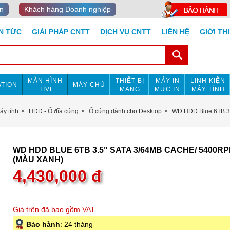
n
Khách hàng Doanh nghiệp
IN TỨC
GIẢI PHÁP CNTT
DỊCH VỤ CNTT
LIÊN HỆ
GIỚI TH
MÀN HÌNH
THIẾT BỊ
MÁY IN
LINH KIỆN
TION
MÁY CHỦ
TIVI
MẠNG
MỰC IN
MÁY TÍNH
áy tính
HDD - Ổ đĩa cứng
Ổ cứng dành cho Desktop
WD HDD Blue 6TB 3
WD HDD BLUE 6TB 3.5" SATA 3/64MB CACHE/ 5400R
(MÀU XANH)
4,430,000
đ
Giá trên đã bao gồm VAT
Bảo hành
: 24 tháng