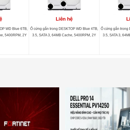
ệ
Liên hệ
L
TOP WD Blue 6TB,
Ổ cứng gắn trong DESKTOP WD Blue 4TB,
Ổ cứng gắn trong
he, 5400RPM, 2Y
3.5, SATA 3, 64MB Cache, 5400RPM, 2Y
3.5, SATA 3, 64
EZAZ
WTY_WD40EZRZ
WTY_