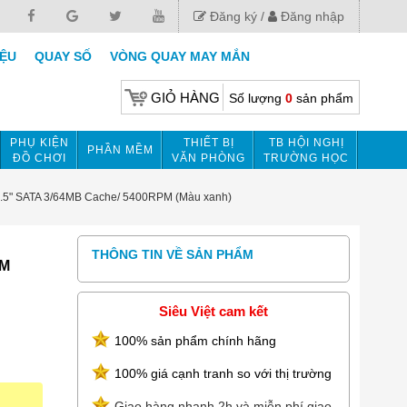
Đăng ký
Đăng nhập
IỆU
QUAY SỐ
VÒNG QUAY MAY MẮN
GIỎ HÀNG
Số lượng
0
sản phẩm
PHỤ KIỆN
THIẾT BỊ
TB HỘI NGHỊ
PHẦN MỀM
ĐỒ CHƠI
VĂN PHÒNG
TRƯỜNG HỌC
.5" SATA 3/64MB Cache/ 5400RPM (Màu xanh)
THÔNG TIN VỀ SẢN PHẨM
PM
Siêu Việt cam kết
100% sản phẩm chính hãng
100% giá cạnh tranh so với thị trường
Giao hàng nhanh 2h và miễn phí giao