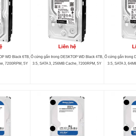
ệ
Liên hệ
L
OP WD Black 6TB,
Ổ cứng gắn trong DESKTOP WD Black 4TB,
Ổ cứng gắn trong
he, 7200RPM, 5Y
3.5, SATA 3, 256MB Cache, 7200RPM, 5Y
3.5, SATA 3, 64
3FZBX
WTY_WD4005FZBX
WTY_W