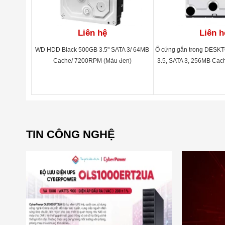
Liên hệ
Liên h
WD HDD Black 500GB 3.5" SATA 3/ 64MB
Ổ cứng gắn trong DESK
Cache/ 7200RPM (Màu đen)
3.5, SATA 3, 256MB Cac
WTY_WD60
TIN CÔNG NGHỆ