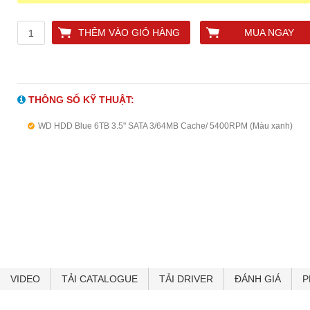
THÊM VÀO GIỎ HÀNG
MUA NGAY
THÔNG SỐ KỸ THUẬT:
WD HDD Blue 6TB 3.5" SATA 3/64MB Cache/ 5400RPM (Màu xanh)
VIDEO
TẢI CATALOGUE
TẢI DRIVER
ĐÁNH GIÁ
P