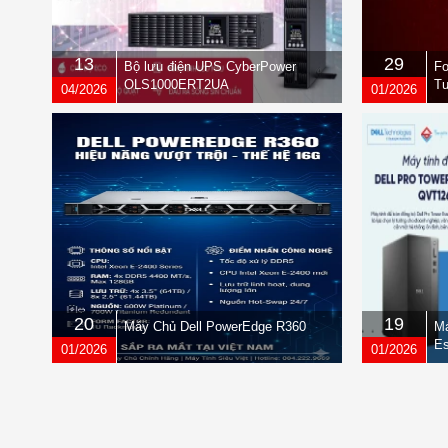
13
29
Bộ lưu điện UPS CyberPower
Fo
OLS1000ERT2UA
Tư
04/2026
01/2026
qu
20
19
Máy Chủ Dell PowerEdge R360
Má
Es
01/2026
01/2026