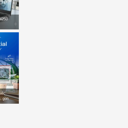
14250
hiếc
, gọn
òng