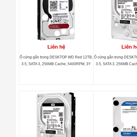
Liên hệ
Liên h
Ổ cứng gắn trong DESKTOP WD Red 12TB,
Ổ cứng gắn trong DESKT
3.5, SATA 3, 256MB Cache, 5400RPM, 3Y
3.5, SATA 3, 256MB Cac
WTY_WD120EFAX
WTY_WD600