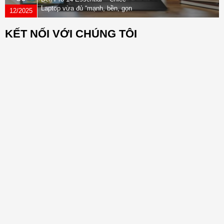
Laptop vừa đủ “mạnh, bền, gọn
12/2025
nhẹ” dành cho dân văn phòng
KẾT NỐI VỚI CHÚNG TÔI