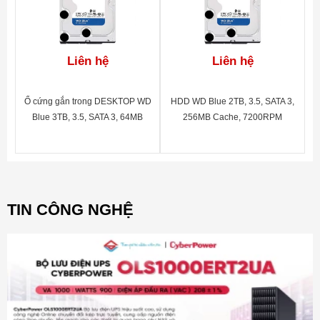
Liên hệ
Liên hệ
Ổ cứng gắn trong DESKTOP WD
HDD WD Blue 2TB, 3.5, SATA 3,
Blue 3TB, 3.5, SATA 3, 64MB
256MB Cache, 7200RPM
Cache, 5400RPM, 2Y
WTY_WD30EZRZ
TIN CÔNG NGHỆ