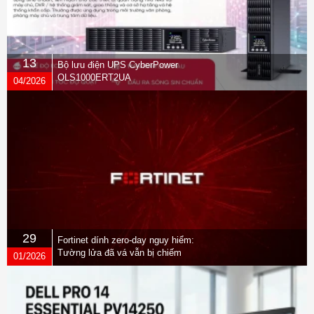
13
Bộ lưu điện UPS CyberPower
OLS1000ERT2UA
04/2026
29
Fortinet dính zero-day nguy hiểm:
Tường lửa đã vá vẫn bị chiếm
01/2026
quyền