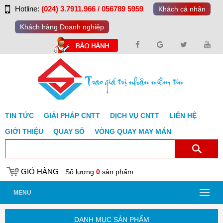
Hotline:
(024) 3.7911.966 / 056789 5959
Khách cá nhân
Khách hàng Doanh nghiệp
TIN TỨC
GIẢI PHÁP CNTT
DỊCH VỤ CNTT
LIÊN HỆ
GIỚI THIỆU
QUAY SỐ
VÒNG QUAY MAY MẮN
GIỎ HÀNG
Số lượng
0
sản phẩm
MENU
DANH MỤC SẢN PHẨM