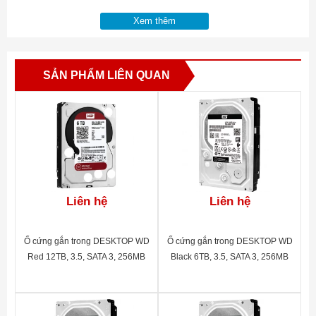
Xem thêm
SẢN PHẨM LIÊN QUAN
Liên hệ
Liên hệ
Ổ cứng gắn trong DESKTOP WD
Ổ cứng gắn trong DESKTOP WD
Red 12TB, 3.5, SATA 3, 256MB
Black 6TB, 3.5, SATA 3, 256MB
Cache, 5400RPM, 3Y
Cache, 7200RPM, 5Y
WTY_WD120EFAX
WTY_WD6003FZBX