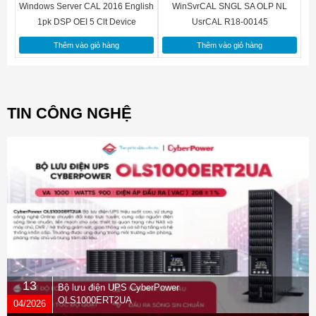
Windows Server CAL 2016 English
WinSvrCAL SNGL SA OLP NL
1pk DSP OEI 5 Clt Device
UsrCAL R18-00145
CAL R18-05206
Thêm vào giỏ hàng
Thêm vào giỏ hàng
TIN CÔNG NGHỆ
13
Bộ lưu điện UPS CyberPower
OLS1000ERT2UA
04/2026