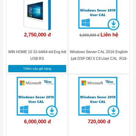
2,750,000 đ
Liên hệ
6,000,000 đ
WIN HOME 10 32-bit/64-bit Eng Intl
Windows Server CAL 2016 English
USB RS
1pk DSP OEI 5 Clt User CAL R18-
05244
Thêm vào giỏ hàng
6,000,000 đ
720,000 đ