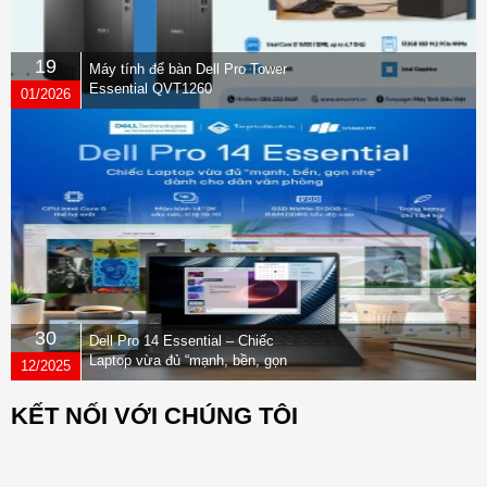
19
Máy tính để bàn Dell Pro Tower
Essential QVT1260
01/2026
30
Dell Pro 14 Essential – Chiếc
Laptop vừa đủ “mạnh, bền, gọn
12/2025
nhẹ” dành cho dân văn phòng
KẾT NỐI VỚI CHÚNG TÔI