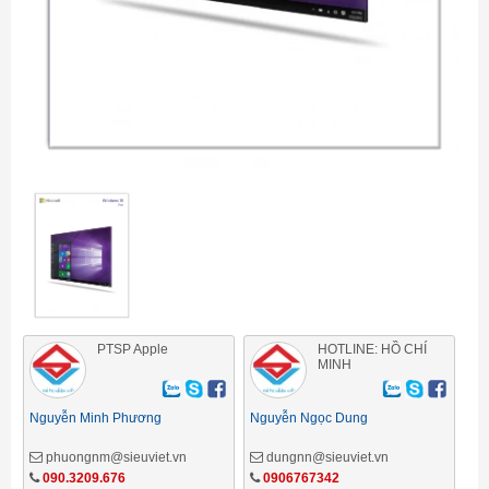
PTSP Apple
HOTLINE: HỒ CHÍ
MINH
Nguyễn Minh Phương
Nguyễn Ngọc Dung
phuongnm@sieuviet.vn
dungnn@sieuviet.vn
090.3209.676
0906767342