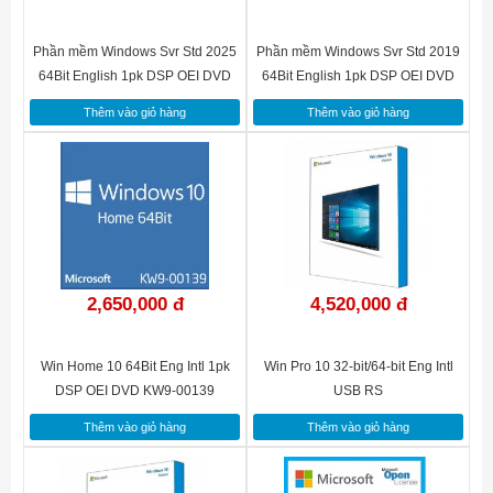
Phần mềm Windows Svr Std 2025
Phần mềm Windows Svr Std 2019
64Bit English 1pk DSP OEI DVD
64Bit English 1pk DSP OEI DVD
16 Core P/N: EP2-25187
16 Core P73-07788
Thêm vào giỏ hàng
Thêm vào giỏ hàng
2,650,000 đ
4,520,000 đ
Win Home 10 64Bit Eng Intl 1pk
Win Pro 10 32-bit/64-bit Eng Intl
DSP OEI DVD KW9-00139
USB RS
Thêm vào giỏ hàng
Thêm vào giỏ hàng