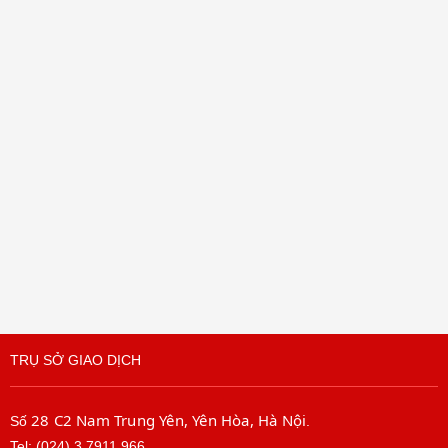
TRỤ SỞ GIAO DỊCH
28 C2 Nam Trung Yên, Yên Hòa, Hà Nội
Số
.
Tel: (024) 3.7911.966