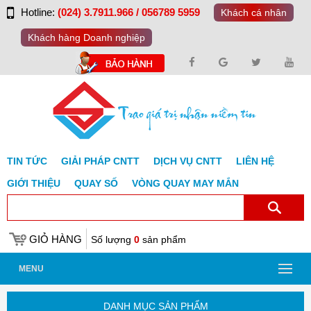
Hotline:
(024) 3.7911.966 / 056789 5959
Khách cá nhân
Khách hàng Doanh nghiệp
TIN TỨC
GIẢI PHÁP CNTT
DỊCH VỤ CNTT
LIÊN HỆ
GIỚI THIỆU
QUAY SỐ
VÒNG QUAY MAY MẮN
GIỎ HÀNG
Số lượng
0
sản phẩm
MENU
DANH MỤC SẢN PHẨM