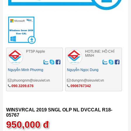
PTSP Apple
HOTLINE: HỒ CHÍ
MINH
Nguyễn Minh Phương
Nguyễn Ngọc Dung
phuongnm@sieuviet.vn
dungnn@sieuviet.vn
090.3209.676
0906767342
WINSVRCAL 2019 SNGL OLP NL DVCCAL R18-
05767
950,000
đ