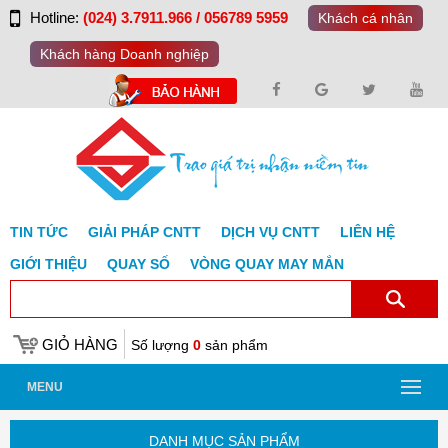
Hotline:
(024) 3.7911.966 / 056789 5959
Khách cá nhân
Khách hàng Doanh nghiệp
TIN TỨC
GIẢI PHÁP CNTT
DỊCH VỤ CNTT
LIÊN HỆ
GIỚI THIỆU
QUAY SỐ
VÒNG QUAY MAY MẮN
GIỎ HÀNG
Số lượng
0
sản phẩm
MENU
DANH MỤC SẢN PHẨM