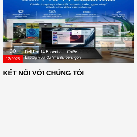
30
Dell Pro 14 Essential – Chiếc
Laptop vừa đủ “mạnh, bền, gọn
12/2025
nhẹ” dành cho dân văn phòng
KẾT NỐI VỚI CHÚNG TÔI