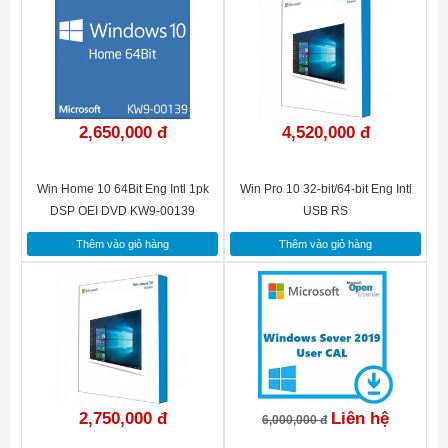
2,650,000 đ
4,520,000 đ
Win Home 10 64Bit Eng Intl 1pk
Win Pro 10 32-bit/64-bit Eng Intl
DSP OEI DVD KW9-00139
USB RS
Thêm vào giỏ hàng
Thêm vào giỏ hàng
2,750,000 đ
Liên hệ
6,000,000 đ