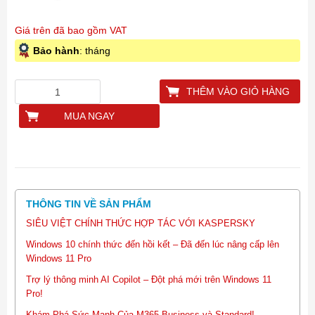
Giá trên đã bao gồm VAT
Bảo hành
: tháng
THÊM VÀO GIỎ HÀNG
MUA NGAY
THÔNG TIN VỀ SẢN PHẨM
SIÊU VIỆT CHÍNH THỨC HỢP TÁC VỚI KASPERSKY
Windows 10 chính thức đến hồi kết – Đã đến lúc nâng cấp lên
Windows 11 Pro
Trợ lý thông minh AI Copilot – Đột phá mới trên Windows 11
Pro!
Khám Phá Sức Mạnh Của M365 Business và Standard!