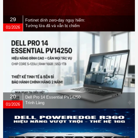
29
Fortinet dính zero-day nguy hiểm:
Tường lửa đã vá vẫn bị chiếm
01/2026
quyền
20
Dell Pro 14 Essential PV14250
Trình Làng
01/2026