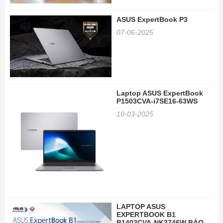
ASUS ExpertBook P3
07-06-2025
Laptop ASUS ExpertBook
P1503CVA-i7SE16-63WS
10-03-2025
LAPTOP ASUS
EXPERTBOOK B1
B1402CVA-NK2746W BẢO