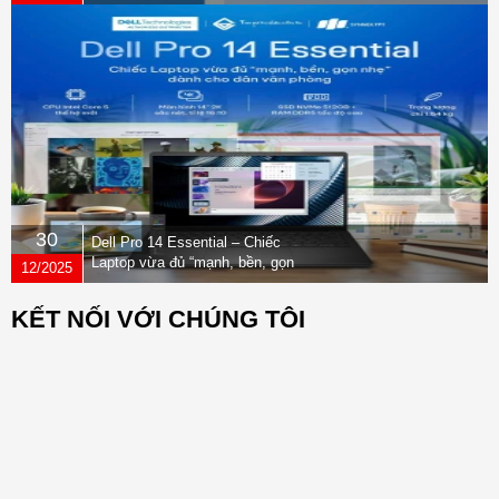
30
Dell Pro 14 Essential – Chiếc
Laptop vừa đủ “mạnh, bền, gọn
12/2025
nhẹ” dành cho dân văn phòng
KẾT NỐI VỚI CHÚNG TÔI