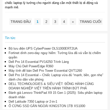
chiếc laptop lý tưởng cho người dùng cần một thiết bị di động và
mạnh mẽ.
TRANG ĐẦU
1
2
3
4
»
TRANG CUỐI
Tin tức
Bộ lưu điện UPS CyberPower OLS1000ERT2UA
Fortinet dính zero-day nguy hiểm: Tường lửa đã vá vẫn bị chiếm
quyền
Dell Pro 14 Essential PV14250 Trình Làng
Máy Chủ Dell PowerEdge R360
Máy tính để bàn Dell Pro Tower Essential QVT1260
Dell Pro 14 Essential – Chiếc Laptop vừa đủ “mạnh, bền, gọn nhẹ”
dành cho dân văn phòng
DELL TECHNOLOGIES & SIÊU VIỆT: ĐỒNG HÀNH CÙNG
DOANH NGHIỆP VIỆT TRÊN HÀNH TRÌNH BỨT PHÁ
Đánh giá Lenovo ThinkPad X9 15 Gen 1 (2025): Siêu phẩm laptop
doanh nhân
Dell Latitude 7350 Laptop or 2-in-1
Ổ CỨNG SSD GẮN NGOÀI KINGSTON 1TB XS1000