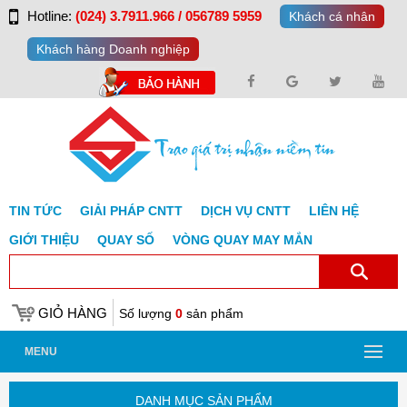
Hotline:
(024) 3.7911.966 / 056789 5959
Khách cá nhân
Khách hàng Doanh nghiệp
TIN TỨC
GIẢI PHÁP CNTT
DỊCH VỤ CNTT
LIÊN HỆ
GIỚI THIỆU
QUAY SỐ
VÒNG QUAY MAY MẮN
GIỎ HÀNG
Số lượng
0
sản phẩm
MENU
DANH MỤC SẢN PHẨM