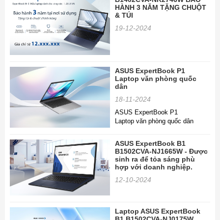
HÀNH 3 NĂM TẶNG CHUỘT
& TÚI
19-12-2024
ASUS ExpertBook P1
Laptop văn phòng quốc
dân
18-11-2024
ASUS ExpertBook P1
Laptop văn phòng quốc dân
ASUS ExpertBook B1
B1502CVA-NJ1665W - Được
sinh ra để tỏa sáng phù
hợp với doanh nghiệp.
12-10-2024
Laptop ASUS ExpertBook
B1 B1502CVA-NJ0175W