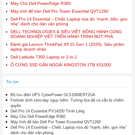
Máy Chủ Dell PowerEdge R360
Máy tính để bàn Dell Pro Tower Essential QVT1260
Dell Pro 14 Essential – Chiếc Laptop vừa đủ “mạnh, bền, gọn
nhẹ” dành cho dân văn phòng
DELL TECHNOLOGIES & SIÊU VIỆT: ĐỒNG HÀNH CÙNG
DOANH NGHIỆP VIỆT TRÊN HÀNH TRÌNH BỨT PHÁ
Đánh giá Lenovo ThinkPad X9 15 Gen 1 (2025): Siêu phẩm
laptop doanh nhân
Dell Latitude 7350 Laptop or 2-in-1
Ổ CỨNG SSD GẮN NGOÀI KINGSTON 1TB XS1000
Tin tức
Bộ lưu điện UPS CyberPower OLS1000ERT2UA
Fortinet dính zero-day nguy hiểm: Tường lửa đã vá vẫn bị chiếm
quyền
Dell Pro 14 Essential PV14250 Trình Làng
Máy Chủ Dell PowerEdge R360
Máy tính để bàn Dell Pro Tower Essential QVT1260
Dell Pro 14 Essential – Chiếc Laptop vừa đủ “mạnh, bền, gọn nhẹ”
dành cho dân văn phòng