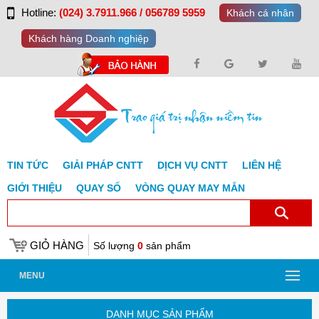
Hotline:
(024) 3.7911.966 / 056789 5959
Khách cá nhân
Khách hàng Doanh nghiệp
TIN TỨC
GIẢI PHÁP CNTT
DỊCH VỤ CNTT
LIÊN HỆ
GIỚI THIỆU
QUAY SỐ
VÒNG QUAY MAY MẮN
GIỎ HÀNG
Số lượng
0
sản phẩm
MENU
DANH MỤC SẢN PHẨM