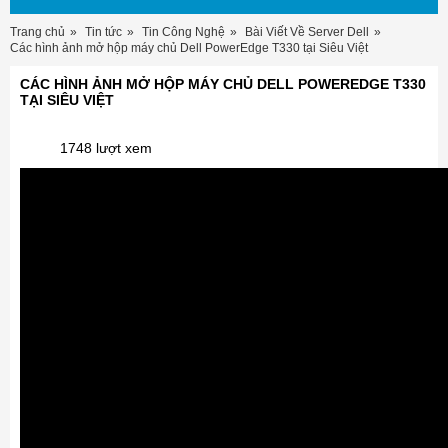
Trang chủ
Tin tức
Tin Công Nghệ
Bài Viết Về Server Dell
Các hình ảnh mở hộp máy chủ Dell PowerEdge T330 tại Siêu Việt
CÁC HÌNH ẢNH MỞ HỘP MÁY CHỦ DELL POWEREDGE T330
TẠI SIÊU VIỆT
1748 lượt xem