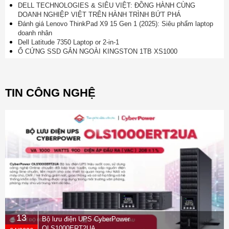
DELL TECHNOLOGIES & SIÊU VIỆT: ĐỒNG HÀNH CÙNG
DOANH NGHIỆP VIỆT TRÊN HÀNH TRÌNH BỨT PHÁ
Đánh giá Lenovo ThinkPad X9 15 Gen 1 (2025): Siêu phẩm laptop
doanh nhân
Dell Latitude 7350 Laptop or 2-in-1
Ổ CỨNG SSD GẮN NGOÀI KINGSTON 1TB XS1000
TIN CÔNG NGHỆ
13
Bộ lưu điện UPS CyberPower
OLS1000ERT2UA