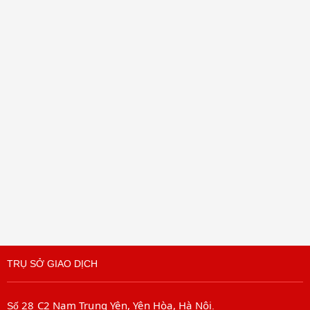
TRỤ SỞ GIAO DỊCH
28 C2 Nam Trung Yên, Yên Hòa, Hà Nội
Số
.