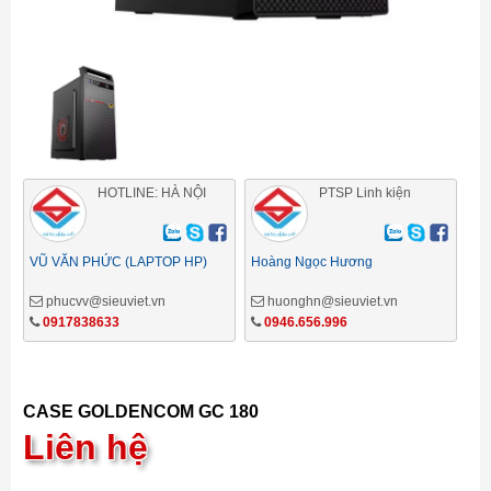
HOTLINE: HÀ NỘI
PTSP Linh kiện
VŨ VĂN PHỨC (LAPTOP HP)
Hoàng Ngọc Hương
phucvv@sieuviet.vn
huonghn@sieuviet.vn
0917838633
0946.656.996
CASE GOLDENCOM GC 180
Liên hệ