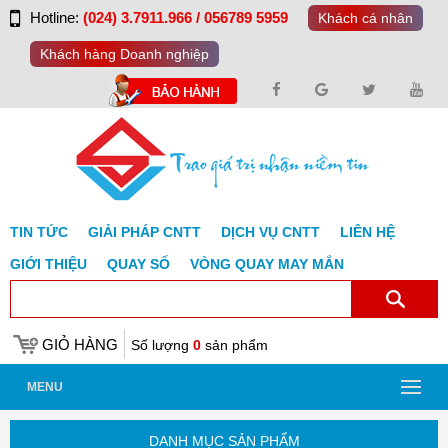
Hotline:
(024) 3.7911.966 / 056789 5959
Khách cá nhân
Khách hàng Doanh nghiệp
TIN TỨC
GIẢI PHÁP CNTT
DỊCH VỤ CNTT
LIÊN HỆ
GIỚI THIỆU
QUAY SỐ
VÒNG QUAY MAY MẮN
GIỎ HÀNG
Số lượng
0
sản phẩm
MENU
DANH MỤC SẢN PHẨM