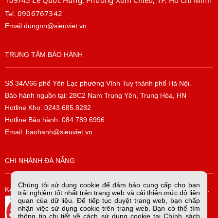
109/45 Lê Quốc Hưng, Phường Xóm Chiếu, TP. Hồ Chí Minh
0906767342
Tel:
Email:dungnn@sieuviet.vn
TRUNG TÂM BẢO HÀNH
Số 34A/66 phố Yên Lạc phường Vĩnh Tuy thành phố Hà Nội.
Bảo hành nguồn tại: 28C2 Nam Trung Yên, Trung Hòa, HN
Hotline Kho: 0243.685.8282
Hotline Bảo hành: 084 789 6996
Email: baohanh@sieuviet.vn
CHI NHÁNH ĐÀ NẴNG
Chúng tôi sử dụng cookie để đảm bảo cung cấp cho bạn
K42/H2/14 Tiểu La, P. Hòa Cường Bắc, Q. Hải Châu, TP. Đà Nẵng.
trải nghiệm tốt nhất trên trang web và cải thiện mức độ liên
quan của dữ liệu. Để tiếp tục duyệt trang web, bạn chấp
nhận việc sử dụng cookie trên trang web. Bạn có thể tìm
thông tin chi tiết về cách sử dụng cookie tại Chính sách