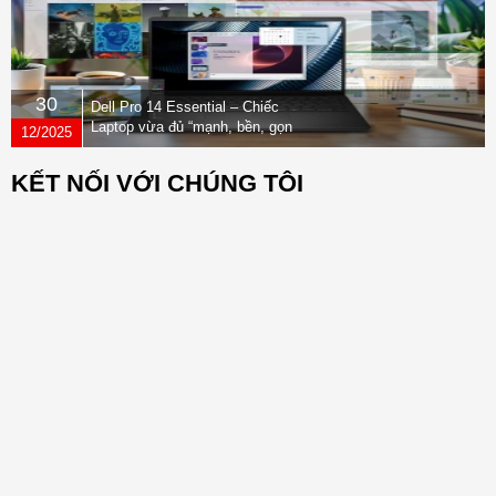
30
Dell Pro 14 Essential – Chiếc
Laptop vừa đủ “mạnh, bền, gọn
12/2025
nhẹ” dành cho dân văn phòng
KẾT NỐI VỚI CHÚNG TÔI