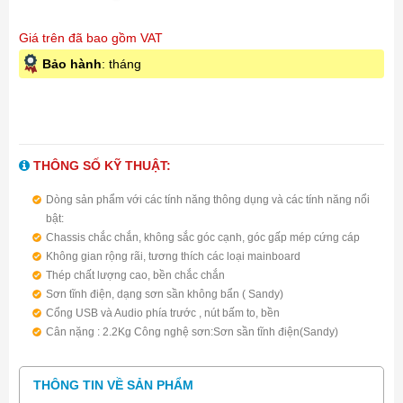
Giá trên đã bao gồm VAT
Bảo hành
: tháng
THÔNG SỐ KỸ THUẬT:
Dòng sản phẩm với các tính năng thông dụng và các tính năng nổi
bật:
Chassis chắc chắn, không sắc góc cạnh, góc gấp mép cứng cáp
Không gian rộng rãi, tương thích các loại mainboard
Thép chất lượng cao, bền chắc chắn
Sơn tĩnh điện, dạng sơn sần không bẩn ( Sandy)
Cổng USB và Audio phía trước , nút bấm to, bền
Cân nặng : 2.2Kg Công nghệ sơn:Sơn sần tĩnh điện(Sandy)
Kích thước: 380*103*305(mm) Khay ổ: 1HDD 3.5",1HDD2.5",
1ODD
THÔNG TIN VỀ SẢN PHẨM
Kích thước vỏ hộp:462*173*465(mm) Nguồn:ATX/ITX