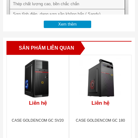
Thép chất lượng cao, bền chắc chắn
Sơn tĩnh điện, dạng sơn sần không bẩn ( Sandy)
Cổng USB và Audio phía trước , nút bấm to, bền
Xem thêm
Công nghệ sơn:Sơn sần
Cân nặng : 2.2Kg
tĩnh điện(Sandy)
SẢN PHẨM LIÊN QUAN
Khay ổ: 1HDD
Kích thước: 380*103*305(mm)
3.5",1HDD2.5", 1ODD
Kích thước vỏ
Nguồn:ATX/ITX
hộp:462*173*465(mm)
Làm mát : Intel TAC 2.0,
Cổng giao tiếp:Front
8cm,12cm fan
USB, Audio
Liên hệ
Liên hệ
CASE GOLDENCOM GC SV20
CASE GOLDENCOM GC 180