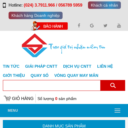
Hotline:
(024) 3.7911.966 / 056789 5959
Khách cá nhân
Khách hàng Doanh nghiệp
TIN TỨC
GIẢI PHÁP CNTT
DỊCH VỤ CNTT
LIÊN HỆ
GIỚI THIỆU
QUAY SỐ
VÒNG QUAY MAY MẮN
GIỎ HÀNG
Số lượng
0
sản phẩm
MENU
DANH MỤC SẢN PHẨM