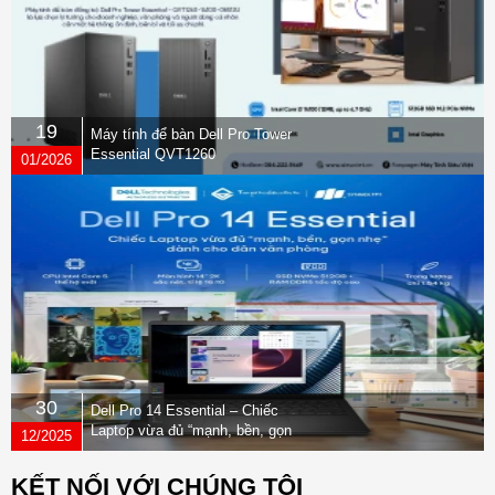
19
Máy tính để bàn Dell Pro Tower
Essential QVT1260
01/2026
30
Dell Pro 14 Essential – Chiếc
Laptop vừa đủ “mạnh, bền, gọn
12/2025
nhẹ” dành cho dân văn phòng
KẾT NỐI VỚI CHÚNG TÔI