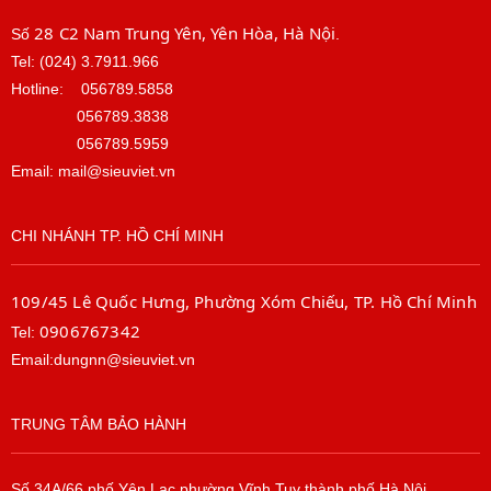
28 C2 Nam Trung Yên, Yên Hòa, Hà Nội
Số
.
Tel: (024) 3.7911.966
Hotline:
056789.5858
056789.3838
056789.5959
Email: mail@sieuviet.vn
CHI NHÁNH TP. HỒ CHÍ MINH
109/45 Lê Quốc Hưng, Phường Xóm Chiếu, TP. Hồ Chí Minh
0906767342
Tel:
Email:dungnn@sieuviet.vn
TRUNG TÂM BẢO HÀNH
Số 34A/66 phố Yên Lạc phường Vĩnh Tuy thành phố Hà Nội.