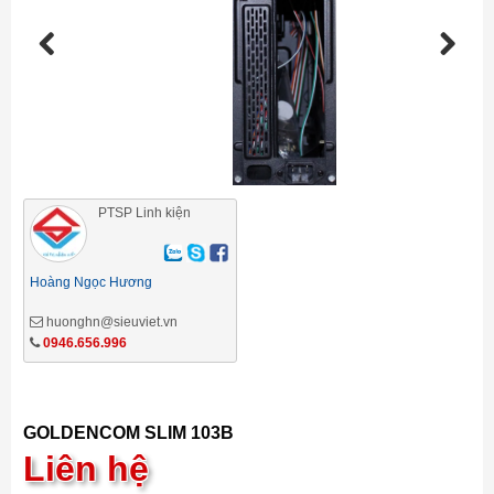
Previous
Next
PTSP Linh kiện
Hoàng Ngọc Hương
huonghn@sieuviet.vn
0946.656.996
GOLDENCOM SLIM 103B
Liên hệ