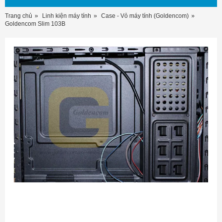
Trang chủ
Linh kiện máy tính
Case - Vỏ máy tính (Goldencom)
Goldencom Slim 103B