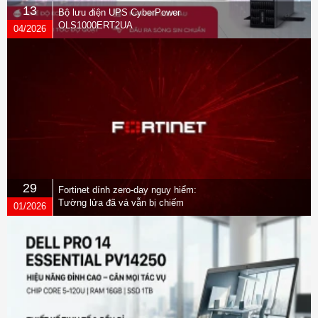
13
Bộ lưu điện UPS CyberPower
OLS1000ERT2UA
04/2026
29
Fortinet dính zero-day nguy hiểm:
Tường lửa đã vá vẫn bị chiếm
01/2026
quyền