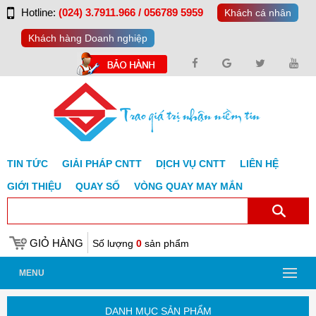
Hotline:
(024) 3.7911.966 / 056789 5959
Khách cá nhân
Khách hàng Doanh nghiệp
TIN TỨC
GIẢI PHÁP CNTT
DỊCH VỤ CNTT
LIÊN HỆ
GIỚI THIỆU
QUAY SỐ
VÒNG QUAY MAY MẮN
GIỎ HÀNG
Số lượng
0
sản phẩm
MENU
DANH MỤC SẢN PHẨM