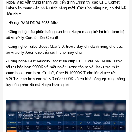
Ngoài việc vẫn trung thành với tiến trình 14nm thì các CPU Comet
Lake vẫn mang đến nhiều tính năng mới. Các tính năng này có thể kể
đến như:
- Hỗ trợ RAM DDR4-2933 Mhz
- Công nghệ siêu phân luồng của Intel được mang trở lại trên toàn bộ
bộ vi xử lý Core i3 đến Core i9
- Công nghệ Turbo Boost Max 3.0, trước đây chỉ dành riêng cho các
bộ vi xử lý Xeon cao cấp dành cho máy chủ
- Công nghệ Heat Velocity Boost sẽ giúp CPU Core i9-10900K được
tối ưu hóa hơn 9900K về mặt nhiệt lượng tỏa ra và đạt được mức
xung boost cao hơn. Cụ thể, Core i9-10900K Turbo lên được tới
5.3Ghz, cao hơn con số 5.0 của 9900K và cả khả năng ép xung bằng
tay cũng nhờ đó mà được hưởng lợi.