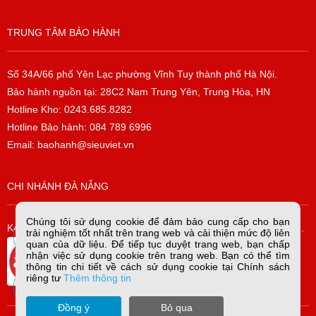
TRUNG TÂM BẢO HÀNH
Số 34A/66 phố Yên Lạc phường Vĩnh Tuy thành phố Hà Nội.
Bảo hành nguồn tại: 28C2 Nam Trung Yên, Trung Hòa, HN
Hotline Kho: 0243.685.8282
Hotline Bảo hành: 084 789 6996
Email: baohanh@sieuviet.vn
CHI NHÁNH ĐÀ NẴNG
Chúng tôi sử dụng cookie để đảm bảo cung cấp cho bạn
K42/H2/14 Tiểu La, P. Hòa Cường Bắc, Q. Hải Châu, TP. Đà Nẵng.
trải nghiệm tốt nhất trên trang web và cải thiện mức độ liên
quan của dữ liệu. Để tiếp tục duyệt trang web, bạn chấp
nhận việc sử dụng cookie trên trang web. Bạn có thể tìm
thông tin chi tiết về cách sử dụng cookie tại Chính sách
riêng tư
Thêm thông tin
Đồng ý
Bỏ qua