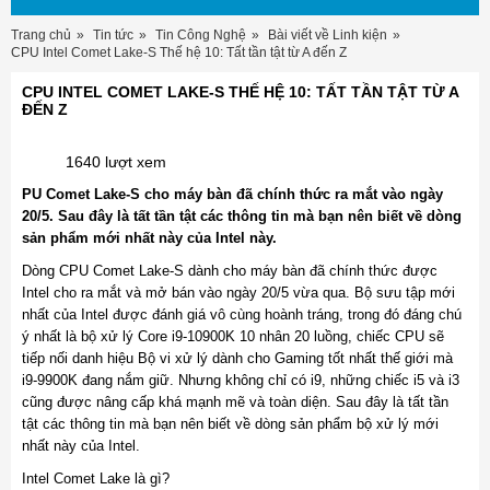
Trang chủ
Tin tức
Tin Công Nghệ
Bài viết về Linh kiện
CPU Intel Comet Lake-S Thế hệ 10: Tất tần tật từ A đến Z
CPU INTEL COMET LAKE-S THẾ HỆ 10: TẤT TẦN TẬT TỪ A
ĐẾN Z
1640 lượt xem
PU Comet Lake-S cho máy bàn đã chính thức ra mắt vào ngày
20/5. Sau đây là tất tần tật các thông tin mà bạn nên biết về dòng
sản phẩm mới nhất này của Intel này.
Dòng CPU Comet Lake-S dành cho máy bàn đã chính thức được
Intel cho ra mắt và mở bán vào ngày 20/5 vừa qua. Bộ sưu tập mới
nhất của Intel được đánh giá vô cùng hoành tráng, trong đó đáng chú
ý nhất là bộ xử lý Core i9-10900K 10 nhân 20 luồng, chiếc CPU sẽ
tiếp nối danh hiệu Bộ vi xử lý dành cho Gaming tốt nhất thế giới mà
i9-9900K đang nắm giữ. Nhưng không chỉ có i9, những chiếc i5 và i3
cũng được nâng cấp khá mạnh mẽ và toàn diện. Sau đây là tất tần
tật các thông tin mà bạn nên biết về dòng sản phẩm bộ xử lý mới
nhất này của Intel.
Intel Comet Lake là gì?