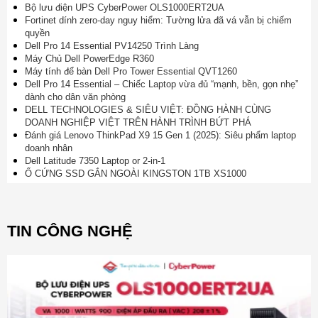
Bộ lưu điện UPS CyberPower OLS1000ERT2UA
Fortinet dính zero-day nguy hiểm: Tường lửa đã vá vẫn bị chiếm
quyền
Dell Pro 14 Essential PV14250 Trình Làng
Máy Chủ Dell PowerEdge R360
Máy tính để bàn Dell Pro Tower Essential QVT1260
Dell Pro 14 Essential – Chiếc Laptop vừa đủ “mạnh, bền, gọn nhẹ”
dành cho dân văn phòng
DELL TECHNOLOGIES & SIÊU VIỆT: ĐỒNG HÀNH CÙNG
DOANH NGHIỆP VIỆT TRÊN HÀNH TRÌNH BỨT PHÁ
Đánh giá Lenovo ThinkPad X9 15 Gen 1 (2025): Siêu phẩm laptop
doanh nhân
Dell Latitude 7350 Laptop or 2-in-1
Ổ CỨNG SSD GẮN NGOÀI KINGSTON 1TB XS1000
TIN CÔNG NGHỆ