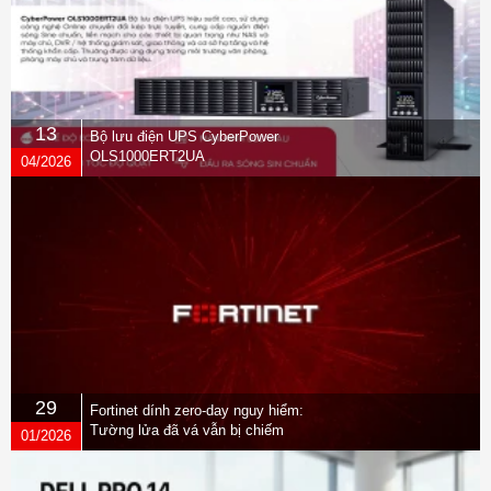
13
Bộ lưu điện UPS CyberPower
OLS1000ERT2UA
04/2026
29
Fortinet dính zero-day nguy hiểm:
Tường lửa đã vá vẫn bị chiếm
01/2026
quyền