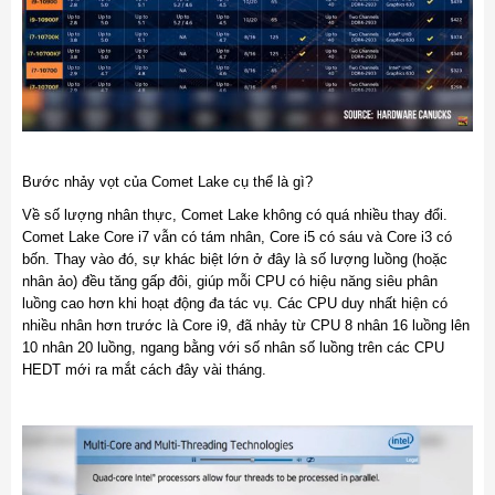
Bước nhảy vọt của Comet Lake cụ thể là gì?
Về số lượng nhân thực, Comet Lake không có quá nhiều thay đổi.
Comet Lake Core i7 vẫn có tám nhân, Core i5 có sáu và Core i3 có
bốn. Thay vào đó, sự khác biệt lớn ở đây là số lượng luồng (hoặc
nhân ảo) đều tăng gấp đôi, giúp mỗi CPU có hiệu năng siêu phân
luồng cao hơn khi hoạt động đa tác vụ. Các CPU duy nhất hiện có
nhiều nhân hơn trước là Core i9, đã nhảy từ CPU 8 nhân 16 luồng lên
10 nhân 20 luồng, ngang bằng với số nhân số luồng trên các CPU
HEDT mới ra mắt cách đây vài tháng.