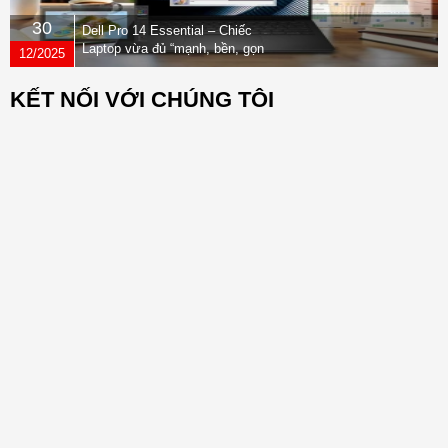
30
Dell Pro 14 Essential – Chiếc
Laptop vừa đủ “mạnh, bền, gọn
12/2025
nhẹ” dành cho dân văn phòng
KẾT NỐI VỚI CHÚNG TÔI