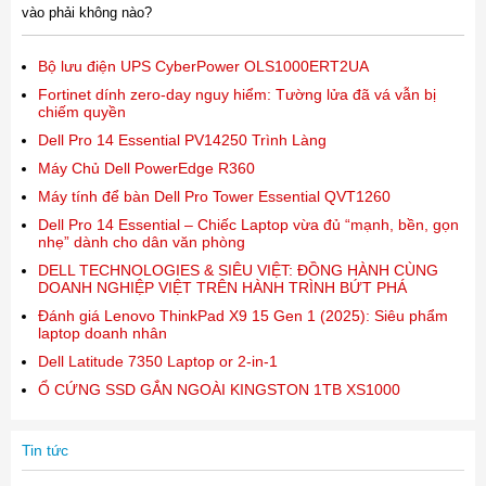
vào phải không nào?
Bộ lưu điện UPS CyberPower OLS1000ERT2UA
Fortinet dính zero-day nguy hiểm: Tường lửa đã vá vẫn bị
chiếm quyền
Dell Pro 14 Essential PV14250 Trình Làng
Máy Chủ Dell PowerEdge R360
Máy tính để bàn Dell Pro Tower Essential QVT1260
Dell Pro 14 Essential – Chiếc Laptop vừa đủ “mạnh, bền, gọn
nhẹ” dành cho dân văn phòng
DELL TECHNOLOGIES & SIÊU VIỆT: ĐỒNG HÀNH CÙNG
DOANH NGHIỆP VIỆT TRÊN HÀNH TRÌNH BỨT PHÁ
Đánh giá Lenovo ThinkPad X9 15 Gen 1 (2025): Siêu phẩm
laptop doanh nhân
Dell Latitude 7350 Laptop or 2-in-1
Ổ CỨNG SSD GẮN NGOÀI KINGSTON 1TB XS1000
Tin tức