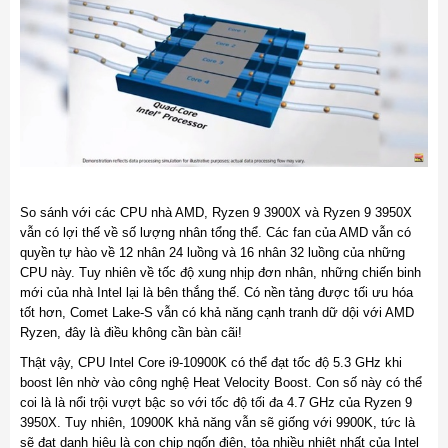
So sánh với các CPU nhà AMD, Ryzen 9 3900X và Ryzen 9 3950X
vẫn có lợi thế về số lượng nhân tổng thể. Các fan của AMD vẫn có
quyền tự hào về 12 nhân 24 luồng và 16 nhân 32 luồng của những
CPU này. Tuy nhiên về tốc độ xung nhịp đơn nhân, những chiến binh
mới của nhà Intel lại là bên thắng thế. Có nền tảng được tối ưu hóa
tốt hơn, Comet Lake-S vẫn có khả năng cạnh tranh dữ dội với AMD
Ryzen, đây là điều không cần bàn cãi!
Thật vậy, CPU Intel Core i9-10900K có thể đạt tốc độ 5.3 GHz khi
boost lên nhờ vào công nghệ Heat Velocity Boost. Con số này có thể
coi là là nổi trội vượt bậc so với tốc độ tối đa 4.7 GHz của Ryzen 9
3950X. Tuy nhiên, 10900K khả năng vẫn sẽ giống với 9900K, tức là
sẽ đạt danh hiệu là con chip ngốn điện, tỏa nhiều nhiệt nhất của Intel