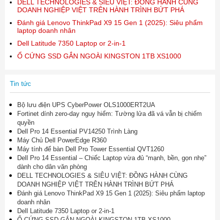
DELL TECHNOLOGIES & SIÊU VIỆT: ĐỒNG HÀNH CÙNG
DOANH NGHIỆP VIỆT TRÊN HÀNH TRÌNH BỨT PHÁ
Đánh giá Lenovo ThinkPad X9 15 Gen 1 (2025): Siêu phẩm
laptop doanh nhân
Dell Latitude 7350 Laptop or 2-in-1
Ổ CỨNG SSD GẮN NGOÀI KINGSTON 1TB XS1000
Tin tức
Bộ lưu điện UPS CyberPower OLS1000ERT2UA
Fortinet dính zero-day nguy hiểm: Tường lửa đã vá vẫn bị chiếm
quyền
Dell Pro 14 Essential PV14250 Trình Làng
Máy Chủ Dell PowerEdge R360
Máy tính để bàn Dell Pro Tower Essential QVT1260
Dell Pro 14 Essential – Chiếc Laptop vừa đủ “mạnh, bền, gọn nhẹ”
dành cho dân văn phòng
DELL TECHNOLOGIES & SIÊU VIỆT: ĐỒNG HÀNH CÙNG
DOANH NGHIỆP VIỆT TRÊN HÀNH TRÌNH BỨT PHÁ
Đánh giá Lenovo ThinkPad X9 15 Gen 1 (2025): Siêu phẩm laptop
doanh nhân
Dell Latitude 7350 Laptop or 2-in-1
Ổ CỨNG SSD GẮN NGOÀI KINGSTON 1TB XS1000