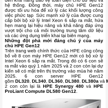
đến khả năng bảo vệ toàn diện cho dữ liệu và
hệ thống. Đồng thời, máy chủ HPE Gen12
được tối ưu hóa để xử lý các khối lượng công
việc phức tạp Sức mạnh xử lý của được cung
cấp bởi bộ xử lý Intel Xeon 6 sắp ra mắt, hứa
hẹn mang lại hiệu năng và khả năng đáp ứng
vượt trội cho cả môi trường trung tâm dữ liệu
và các ứng dụng triển khai tại biên mạng.
Những đột phá mới đáng chú ý của máy
chủ HPE Gen12
Trên trang web chính thức của HPE cũng công
bố về 8 con máy HPE Gen12 mới có bộ xử lý
Intel Xeon 6 sắp ra mắt. Trong đó có 6 con sẽ
ra mắt vào quý 1 năm 2025 và 2 con còn lại dự
kiến sẽ có mặt trên thị trường vào mùa hè năm
2025. 6 con server HPE Gen12
gồm
DL320
,
DL340
,
DL360
,
DL380
,
DL380a
và
2 con còn lại là
HPE Synergy 480
và
HPE
ProLiant Compute DL580 Gen12
.