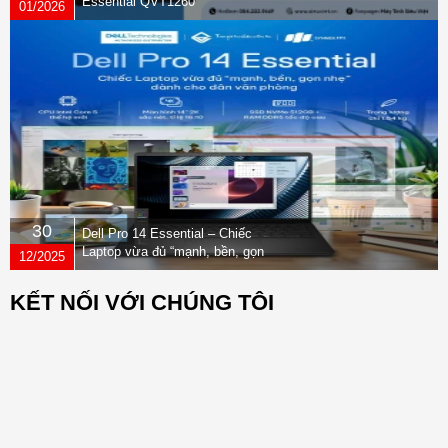
Essential QVT1260
01/2026
30
Dell Pro 14 Essential – Chiếc
Laptop vừa đủ “mạnh, bền, gọn
12/2025
nhẹ” dành cho dân văn phòng
KẾT NỐI VỚI CHÚNG TÔI