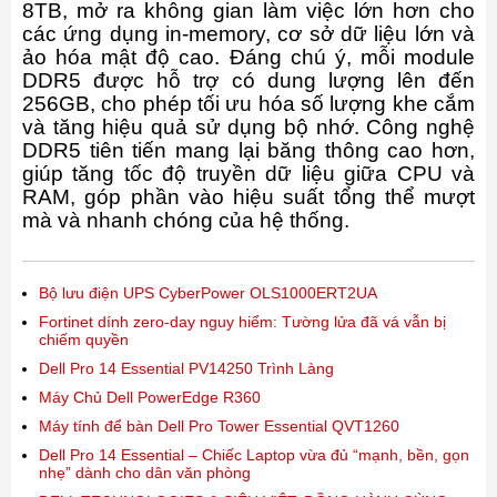
8TB, mở ra không gian làm việc lớn hơn cho
các ứng dụng in-memory, cơ sở dữ liệu lớn và
ảo hóa mật độ cao. Đáng chú ý, mỗi module
DDR5 được hỗ trợ có dung lượng lên đến
256GB, cho phép tối ưu hóa số lượng khe cắm
và tăng hiệu quả sử dụng bộ nhớ. Công nghệ
DDR5 tiên tiến mang lại băng thông cao hơn,
giúp tăng tốc độ truyền dữ liệu giữa CPU và
RAM, góp phần vào hiệu suất tổng thể mượt
mà và nhanh chóng của hệ thống.
Bộ lưu điện UPS CyberPower OLS1000ERT2UA
Fortinet dính zero-day nguy hiểm: Tường lửa đã vá vẫn bị
chiếm quyền
Dell Pro 14 Essential PV14250 Trình Làng
Máy Chủ Dell PowerEdge R360
Máy tính để bàn Dell Pro Tower Essential QVT1260
Dell Pro 14 Essential – Chiếc Laptop vừa đủ “mạnh, bền, gọn
nhẹ” dành cho dân văn phòng