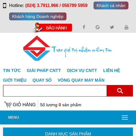
Hotline:
(024) 3.7911.966 / 056789 5959
Khách cá nhân
Khách hàng Doanh nghiệp
TIN TỨC
GIẢI PHÁP CNTT
DỊCH VỤ CNTT
LIÊN HỆ
GIỚI THIỆU
QUAY SỐ
VÒNG QUAY MAY MẮN
GIỎ HÀNG
Số lượng
0
sản phẩm
MENU
DANH MỤC SẢN PHẨM