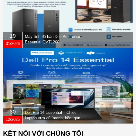
19
Máy tính để bàn Dell Pro Tower
Essential QVT1260
01/2026
30
Dell Pro 14 Essential – Chiếc
Laptop vừa đủ “mạnh, bền, gọn
12/2025
nhẹ” dành cho dân văn phòng
KẾT NỐI VỚI CHÚNG TÔI