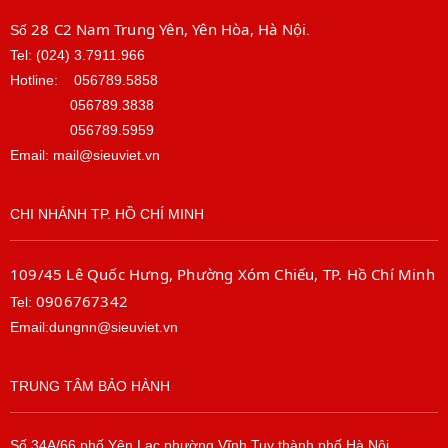
28 C2 Nam Trung Yên, Yên Hòa, Hà Nội
Số
.
Tel: (024) 3.7911.966
Hotline:
056789.5858
056789.3838
056789.5959
Email: mail@sieuviet.vn
CHI NHÁNH TP. HỒ CHÍ MINH
109/45 Lê Quốc Hưng, Phường Xóm Chiếu, TP. Hồ Chí Minh
0906767342
Tel:
Email:dungnn@sieuviet.vn
TRUNG TÂM BẢO HÀNH
Số 34A/66 phố Yên Lạc phường Vĩnh Tuy thành phố Hà Nội.