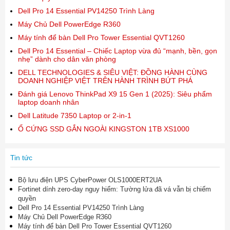
Dell Pro 14 Essential PV14250 Trình Làng
Máy Chủ Dell PowerEdge R360
Máy tính để bàn Dell Pro Tower Essential QVT1260
Dell Pro 14 Essential – Chiếc Laptop vừa đủ “mạnh, bền, gọn
nhẹ” dành cho dân văn phòng
DELL TECHNOLOGIES & SIÊU VIỆT: ĐỒNG HÀNH CÙNG
DOANH NGHIỆP VIỆT TRÊN HÀNH TRÌNH BỨT PHÁ
Đánh giá Lenovo ThinkPad X9 15 Gen 1 (2025): Siêu phẩm
laptop doanh nhân
Dell Latitude 7350 Laptop or 2-in-1
Ổ CỨNG SSD GẮN NGOÀI KINGSTON 1TB XS1000
Tin tức
Bộ lưu điện UPS CyberPower OLS1000ERT2UA
Fortinet dính zero-day nguy hiểm: Tường lửa đã vá vẫn bị chiếm
quyền
Dell Pro 14 Essential PV14250 Trình Làng
Máy Chủ Dell PowerEdge R360
Máy tính để bàn Dell Pro Tower Essential QVT1260