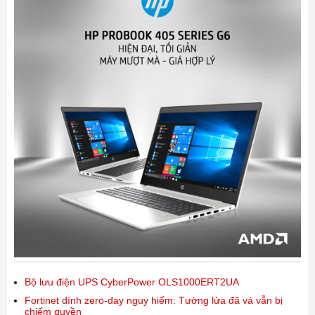
Bộ lưu điện UPS CyberPower OLS1000ERT2UA
Fortinet dính zero-day nguy hiểm: Tường lửa đã vá vẫn bị
chiếm quyền