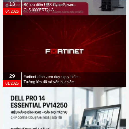
13
Bộ lưu điện UPS CyberPower
OLS1000ERT2UA
04/2026
29
Fortinet dính zero-day nguy hiểm:
Tường lửa đã vá vẫn bị chiếm
01/2026
quyền