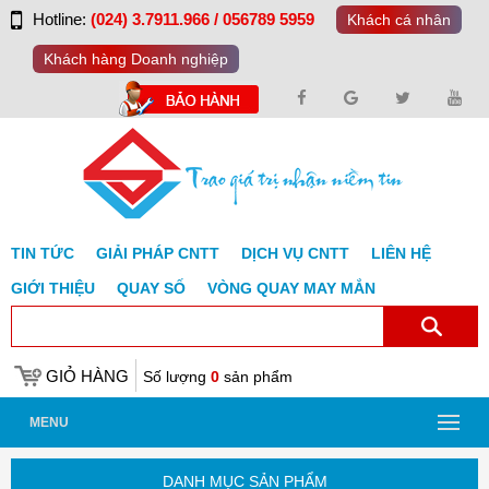
Hotline:
(024) 3.7911.966 / 056789 5959
Khách cá nhân
Khách hàng Doanh nghiệp
TIN TỨC
GIẢI PHÁP CNTT
DỊCH VỤ CNTT
LIÊN HỆ
GIỚI THIỆU
QUAY SỐ
VÒNG QUAY MAY MẮN
GIỎ HÀNG
Số lượng
0
sản phẩm
MENU
DANH MỤC SẢN PHẨM