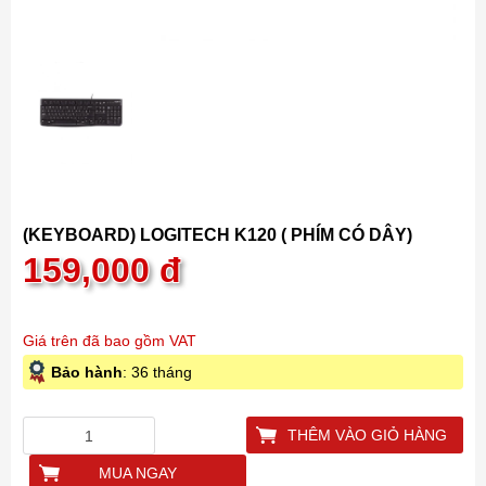
(KEYBOARD) LOGITECH K120 ( PHÍM CÓ DÂY)
159,000
đ
Giá trên đã bao gồm VAT
Bảo hành
: 36 tháng
THÊM VÀO GIỎ HÀNG
MUA NGAY