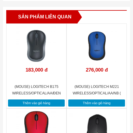
Mầu
Đen
SẢN PHẨM LIÊN QUAN
Đèn bàn phím
Không
Ngôn ngữ
Tiếng Anh
Các chứng năng đặc
Phím Hotkey giúp truy nhập
biệt
nhanh các ứng dụng
183,000 đ
276,000 đ
(MOUSE) LOGITECH B175
(MOUSE) LOGITECH M221
WIRELESS/OPTICAL/AA/ĐEN
WIRELESS/OPTICAL/AA/NB (
(BLACK)/NB
Xanh dương)
Thêm vào giỏ hàng
Thêm vào giỏ hàng