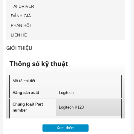
TẢI DRIVER
ĐÁNH GIÁ
PHẢN HỒI
LIÊN HỆ
GIỚI THIỆU
Thông số kỹ thuật
Mô tả chi tiết
Hãng sản xuất
Logitech
Chủng loại/ Part
Logitech K120
number
Chuẩn bàn phím
Có dây
Xem thêm
Chuẩn giao tiếp
USB