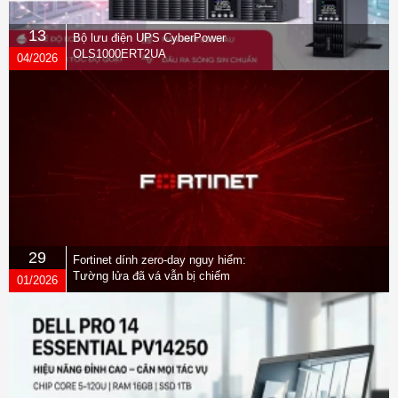
13
Bộ lưu điện UPS CyberPower
OLS1000ERT2UA
04/2026
29
Fortinet dính zero-day nguy hiểm:
Tường lửa đã vá vẫn bị chiếm
01/2026
quyền