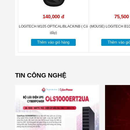
140,000 đ
75,500
LOGITECH M105 OPTICAL/BLACK/NB ( Có
(MOUSE) LOGITECH B100
dây)
Thêm vào giỏ hàng
Thêm vào gi
TIN CÔNG NGHỆ