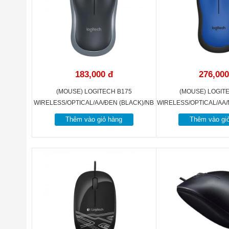
183,000 đ
276,000
(MOUSE) LOGITECH B175
(MOUSE) LOGIT
WIRELESS/OPTICAL/AA/ĐEN (BLACK)/NB
WIRELESS/OPTICAL/AA/N
Thêm vào giỏ hàng
Thêm vào gi