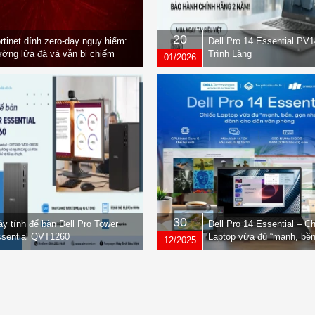
20
rtinet dính zero-day nguy hiểm:
Dell Pro 14 Essential PV
ờng lửa đã vá vẫn bị chiếm
Trình Làng
01/2026
yền
30
y tính để bàn Dell Pro Tower
Dell Pro 14 Essential – C
sential QVT1260
Laptop vừa đủ “mạnh, bền
12/2025
nhẹ” dành cho dân văn ph