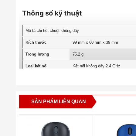
Thông số kỹ thuật
Mô tả chi tiết chuột không dây
Kích thước
99 mm x 60 mm x 39 mm
Trong lượng
75,2 g
Loại kết nối
Kết nối không dây 2.4 GHz
Phạm vi không dây
10 mét
Pin
1 x AA
SẢN PHẨM LIÊN QUAN
DPI
1000
Số lượng nút
3