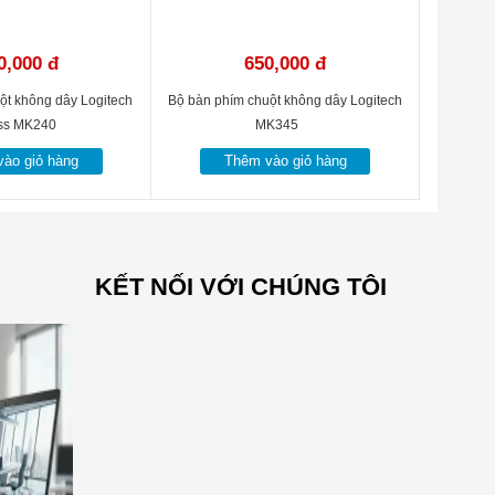
0,000 đ
650,000 đ
ột không dây Logitech
Bộ bàn phím chuột không dây Logitech
less MK240
MK345
ào giỏ hàng
Thêm vào giỏ hàng
KẾT NỐI VỚI CHÚNG TÔI