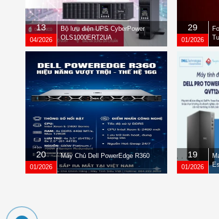
13
29
Bộ lưu điện UPS CyberPower
Fo
OLS1000ERT2UA
Tư
04/2026
01/2026
qu
20
19
Máy Chủ Dell PowerEdge R360
Má
Es
01/2026
01/2026