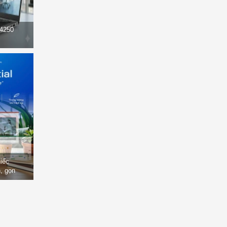
14250
hiếc
, gọn
òng