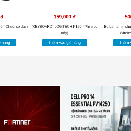
 đ
159,000 đ
50
 ( Chuột có dây)
(KEYBOARD) LOGITECH K120 ( Phím có
Bộ bàn phím chu
dây)
Wire
ỏ hàng
Thêm vào giỏ hàng
Thêm v