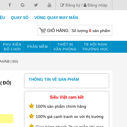
Đăng ký
Đăng nhập
IỆU
QUAY SỐ
VÒNG QUAY MAY MẮN
GIỎ HÀNG
Số lượng
0
sản phẩm
PHỤ KIỆN
THIẾT BỊ
TB HỘI NGHỊ
PHẦN MỀM
ĐỒ CHƠI
VĂN PHÒNG
TRƯỜNG HỌC
A/NB ( Đỏ)
THÔNG TIN VỀ SẢN PHẨM
( ĐỎ)
Siêu Việt cam kết
100% sản phẩm chính hãng
100% giá cạnh tranh so với thị trường
Giao hàng nhanh 2h và miễn phí giao