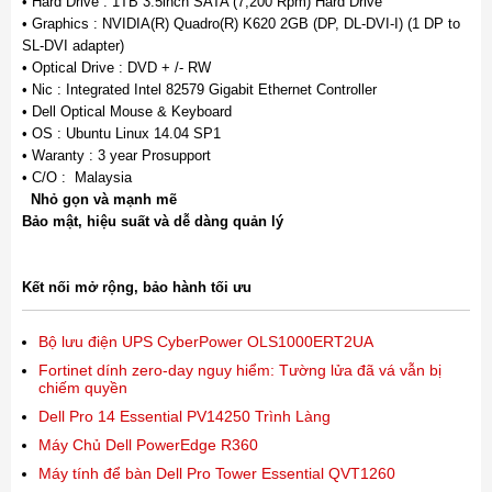
• Hard Drive : 1TB 3.5inch SATA (7,200 Rpm) Hard Drive
• Graphics : NVIDIA(R) Quadro(R) K620 2GB (DP, DL-DVI-I) (1 DP to
SL-DVI adapter)
• Optical Drive : DVD + /- RW
• Nic : Integrated Intel 82579 Gigabit Ethernet Controller
• Dell Optical Mouse & Keyboard
• OS : Ubuntu Linux 14.04 SP1
• Waranty : 3 year Prosupport
• C/O : Malaysia
Nhỏ gọn và mạnh mẽ
Bảo mật, hiệu suất và dễ dàng quản lý
Kết nối mở rộng, bảo hành tối ưu
Bộ lưu điện UPS CyberPower OLS1000ERT2UA
Fortinet dính zero-day nguy hiểm: Tường lửa đã vá vẫn bị
chiếm quyền
Dell Pro 14 Essential PV14250 Trình Làng
Máy Chủ Dell PowerEdge R360
Máy tính để bàn Dell Pro Tower Essential QVT1260