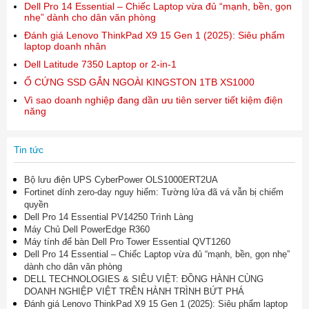
Dell Pro 14 Essential – Chiếc Laptop vừa đủ “mạnh, bền, gọn
nhẹ” dành cho dân văn phòng
Đánh giá Lenovo ThinkPad X9 15 Gen 1 (2025): Siêu phẩm
laptop doanh nhân
Dell Latitude 7350 Laptop or 2-in-1
Ổ CỨNG SSD GẮN NGOÀI KINGSTON 1TB XS1000
Vì sao doanh nghiệp đang dần ưu tiên server tiết kiệm điện
năng
Tin tức
Bộ lưu điện UPS CyberPower OLS1000ERT2UA
Fortinet dính zero-day nguy hiểm: Tường lửa đã vá vẫn bị chiếm
quyền
Dell Pro 14 Essential PV14250 Trình Làng
Máy Chủ Dell PowerEdge R360
Máy tính để bàn Dell Pro Tower Essential QVT1260
Dell Pro 14 Essential – Chiếc Laptop vừa đủ “mạnh, bền, gọn nhẹ”
dành cho dân văn phòng
DELL TECHNOLOGIES & SIÊU VIỆT: ĐỒNG HÀNH CÙNG
DOANH NGHIỆP VIỆT TRÊN HÀNH TRÌNH BỨT PHÁ
Đánh giá Lenovo ThinkPad X9 15 Gen 1 (2025): Siêu phẩm laptop