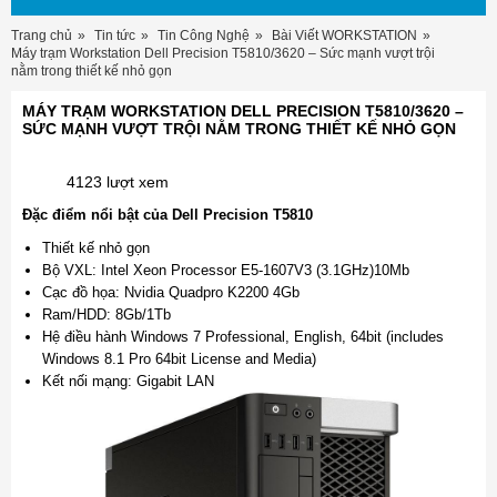
Trang chủ
Tin tức
Tin Công Nghệ
Bài Viết WORKSTATION
Máy trạm Workstation Dell Precision T5810/3620 – Sức mạnh vượt trội
nằm trong thiết kế nhỏ gọn
MÁY TRẠM WORKSTATION DELL PRECISION T5810/3620 –
SỨC MẠNH VƯỢT TRỘI NẰM TRONG THIẾT KẾ NHỎ GỌN
4123 lượt xem
Đặc điểm nổi bật của Dell Precision T5810
Thiết kế nhỏ gọn
Bộ VXL: Intel Xeon Processor E5-1607V3 (3.1GHz)10Mb
Cạc đồ họa: Nvidia Quadpro K2200 4Gb
Ram/HDD: 8Gb/1Tb
Hệ điều hành Windows 7 Professional, English, 64bit (includes
Windows 8.1 Pro 64bit License and Media)
Kết nối mạng: Gigabit LAN