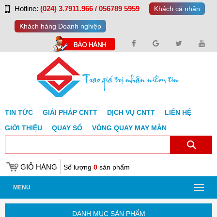
Hotline:
(024) 3.7911.966 / 056789 5959
Khách cá nhân
Khách hàng Doanh nghiệp
TIN TỨC
GIẢI PHÁP CNTT
DỊCH VỤ CNTT
LIÊN HỆ
GIỚI THIỆU
QUAY SỐ
VÒNG QUAY MAY MẮN
GIỎ HÀNG
Số lượng
0
sản phẩm
MENU
DANH MỤC SẢN PHẨM