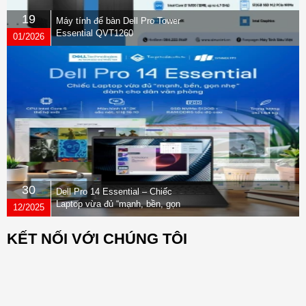
19
Máy tính để bàn Dell Pro Tower
Essential QVT1260
01/2026
30
Dell Pro 14 Essential – Chiếc
Laptop vừa đủ “mạnh, bền, gọn
12/2025
nhẹ” dành cho dân văn phòng
KẾT NỐI VỚI CHÚNG TÔI