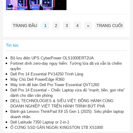
TRANG ĐẦU
1
2
3
4
»
TRANG CUỐI
Tin tức
Bộ lưu điện UPS CyberPower OLS1000ERT2UA
Fortinet dính zero-day nguy hiểm: Tường lửa đã vá vẫn bị chiếm
quyền
Dell Pro 14 Essential PV14250 Trình Làng
Máy Chủ Dell PowerEdge R360
Máy tính để bàn Dell Pro Tower Essential QVT1260
Dell Pro 14 Essential – Chiếc Laptop vừa đủ “mạnh, bền, gọn nhẹ”
dành cho dân văn phòng
DELL TECHNOLOGIES & SIÊU VIỆT: ĐỒNG HÀNH CÙNG
DOANH NGHIỆP VIỆT TRÊN HÀNH TRÌNH BỨT PHÁ
Đánh giá Lenovo ThinkPad X9 15 Gen 1 (2025): Siêu phẩm laptop
doanh nhân
Dell Latitude 7350 Laptop or 2-in-1
Ổ CỨNG SSD GẮN NGOÀI KINGSTON 1TB XS1000