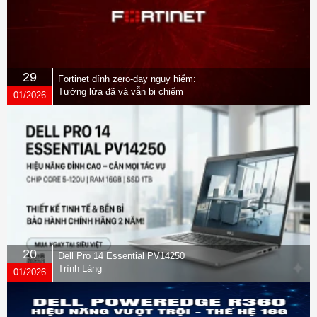
29
Fortinet dính zero-day nguy hiểm:
Tường lửa đã vá vẫn bị chiếm
01/2026
quyền
20
Dell Pro 14 Essential PV14250
Trình Làng
01/2026