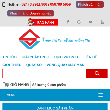
Hotline:
(024) 3.7911.966 / 056789 5959
Khách cá nhân
Khách hàng Doanh nghiệp
TIN TỨC
GIẢI PHÁP CNTT
DỊCH VỤ CNTT
LIÊN HỆ
GIỚI THIỆU
QUAY SỐ
VÒNG QUAY MAY MẮN
GIỎ HÀNG
Số lượng
0
sản phẩm
MENU
DANH MỤC SẢN PHẨM