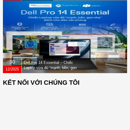
30
Dell Pro 14 Essential – Chiếc
Laptop vừa đủ “mạnh, bền, gọn
12/2025
nhẹ” dành cho dân văn phòng
KẾT NỐI VỚI CHÚNG TÔI