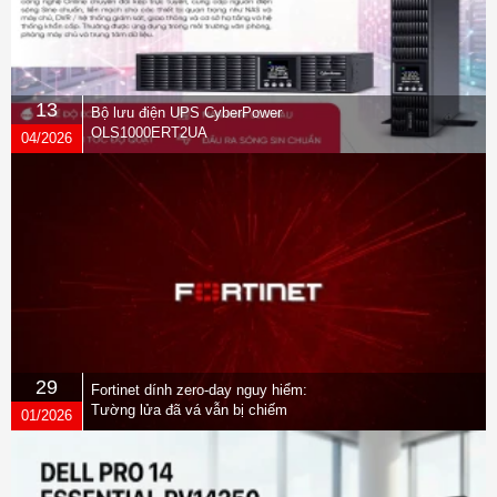
13
Bộ lưu điện UPS CyberPower
OLS1000ERT2UA
04/2026
29
Fortinet dính zero-day nguy hiểm:
Tường lửa đã vá vẫn bị chiếm
01/2026
quyền