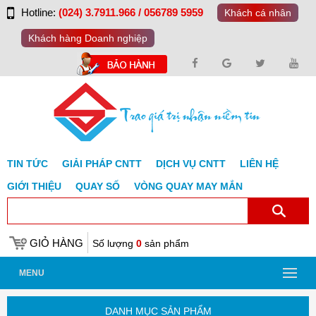
Hotline:
(024) 3.7911.966 / 056789 5959
Khách cá nhân
Khách hàng Doanh nghiệp
TIN TỨC
GIẢI PHÁP CNTT
DỊCH VỤ CNTT
LIÊN HỆ
GIỚI THIỆU
QUAY SỐ
VÒNG QUAY MAY MẮN
GIỎ HÀNG
Số lượng
0
sản phẩm
MENU
DANH MỤC SẢN PHẨM