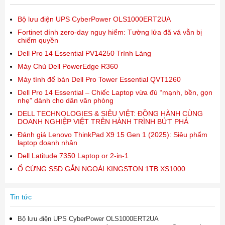
Bộ lưu điện UPS CyberPower OLS1000ERT2UA
Fortinet dính zero-day nguy hiểm: Tường lửa đã vá vẫn bị
chiếm quyền
Dell Pro 14 Essential PV14250 Trình Làng
Máy Chủ Dell PowerEdge R360
Máy tính để bàn Dell Pro Tower Essential QVT1260
Dell Pro 14 Essential – Chiếc Laptop vừa đủ “mạnh, bền, gọn
nhẹ” dành cho dân văn phòng
DELL TECHNOLOGIES & SIÊU VIỆT: ĐỒNG HÀNH CÙNG
DOANH NGHIỆP VIỆT TRÊN HÀNH TRÌNH BỨT PHÁ
Đánh giá Lenovo ThinkPad X9 15 Gen 1 (2025): Siêu phẩm
laptop doanh nhân
Dell Latitude 7350 Laptop or 2-in-1
Ổ CỨNG SSD GẮN NGOÀI KINGSTON 1TB XS1000
Tin tức
Bộ lưu điện UPS CyberPower OLS1000ERT2UA