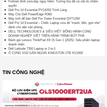
Fortinet dính zero-day nguy hiểm: Tường lửa đã vá vẫn bị chiếm
quyền
Dell Pro 14 Essential PV14250 Trình Làng
Máy Chủ Dell PowerEdge R360
Máy tính để bàn Dell Pro Tower Essential QVT1260
Dell Pro 14 Essential – Chiếc Laptop vừa đủ “mạnh, bền, gọn nhẹ”
dành cho dân văn phòng
DELL TECHNOLOGIES & SIÊU VIỆT: ĐỒNG HÀNH CÙNG
DOANH NGHIỆP VIỆT TRÊN HÀNH TRÌNH BỨT PHÁ
Đánh giá Lenovo ThinkPad X9 15 Gen 1 (2025): Siêu phẩm laptop
doanh nhân
Dell Latitude 7350 Laptop or 2-in-1
Ổ CỨNG SSD GẮN NGOÀI KINGSTON 1TB XS1000
TIN CÔNG NGHỆ