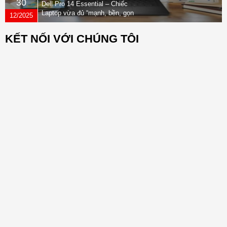
30
Dell Pro 14 Essential – Chiếc
Laptop vừa đủ “mạnh, bền, gọn
12/2025
nhẹ” dành cho dân văn phòng
KẾT NỐI VỚI CHÚNG TÔI