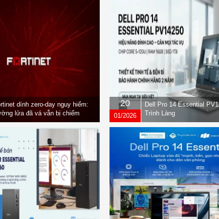
20
rtinet dính zero-day nguy hiểm:
Dell Pro 14 Essential PV
ờng lửa đã vá vẫn bị chiếm
Trình Làng
01/2026
yền