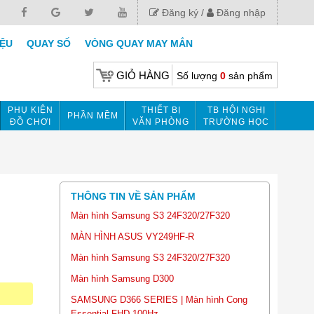
Đăng ký
Đăng nhập
IỆU
QUAY SỐ
VÒNG QUAY MAY MẮN
GIỎ HÀNG
Số lượng
0
sản phẩm
PHỤ KIỆN
THIẾT BỊ
TB HỘI NGHỊ
PHẦN MỀM
ĐỒ CHƠI
VĂN PHÒNG
TRƯỜNG HỌC
THÔNG TIN VỀ SẢN PHẨM
Màn hình Samsung S3 24F320/27F320
MÀN HÌNH ASUS VY249HF-R
Màn hình Samsung S3 24F320/27F320
Màn hình Samsung D300
SAMSUNG D366 SERIES | Màn hình Cong
Essential FHD 100Hz