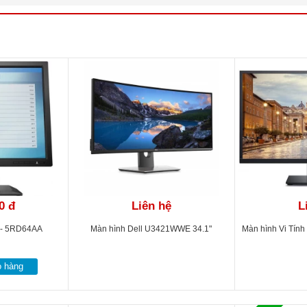
S
 cd / m²
7 triệu màu
00:1
Hz
 DisplayPort version 1.2
 HDMI port version 1.4
 VGA port
 USB 3.0 upstream port (bottom)
0 đ
Liên hệ
L
 USB 3.0 downstream ports (side)
 USB 2.0 downstream ports (bottom)
 - 5RD64AA
Màn hình Dell U3421WWE 34.1"
Màn hình Vi Tín
s
ỏ hàng
8°/178°