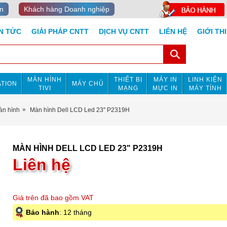
n
Khách hàng Doanh nghiệp
IN TỨC
GIẢI PHÁP CNTT
DỊCH VỤ CNTT
LIÊN HỆ
GIỚI TH
MÀN HÌNH
THIẾT BỊ
MÁY IN
LINH KIỆN
TION
MÁY CHỦ
TIVI
MẠNG
MỰC IN
MÁY TÍNH
àn hình
Màn hình Dell LCD Led 23" P2319H
MÀN HÌNH DELL LCD LED 23" P2319H
Liên hệ
Giá trên đã bao gồm VAT
Bảo hành
: 12 tháng