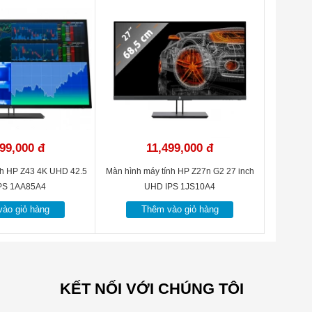
99,000 đ
11,499,000 đ
nh HP Z43 4K UHD 42.5
Màn hình máy tính HP Z27n G2 27 inch
IPS 1AA85A4
UHD IPS 1JS10A4
ào giỏ hàng
Thêm vào giỏ hàng
KẾT NỐI VỚI CHÚNG TÔI