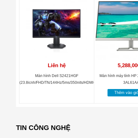
31
Kích thước
48
Cân nặng
7.0
Phụ kiện
Cáp
Liên hệ
5,288,00
Màn hình Dell S2421HGF
Màn hình máy tính HP 
(23.8icnh/FHD/TN/144Hz/5ms/350nits/HDMI+DP+USB+Audio)
3AL61A
Thêm vào gi
TIN CÔNG NGHỆ