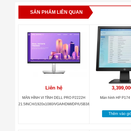
Tấm nền màn hình
IP
SẢN PHẨM LIÊN QUAN
Độ sáng
250
Màu sắc hiển thị
16.
Độ tương phản
10
Tần số quét
60
1 x
1 x
1 x
Cổng kết nối
1 x
Liên hệ
3,399,00
2 x
2 x
MÀN HÌNH VI TÍNH DELL PRO P2222H
Màn hình HP P174
21.5INCH/1920x1080/VGA/HDMI/DP/USB3/LED/IPS/
Thời gian đáp ứng
5m
ĐEN
Thêm vào gi
Góc nhìn
17