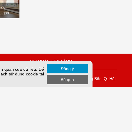
hiếc
, gọn
òng
CHI NHÁNH ĐÀ NẴNG
Đồng ý
ên quan của dữ liệu. Để
cách sử dụng cookie tại
Vĩnh Tuy
K42/H2/14 Tiểu La, P. Hòa Cường Bắc, Q. Hải
Bỏ qua
Châu, TP. Đà Nẵng.
rung Yên,