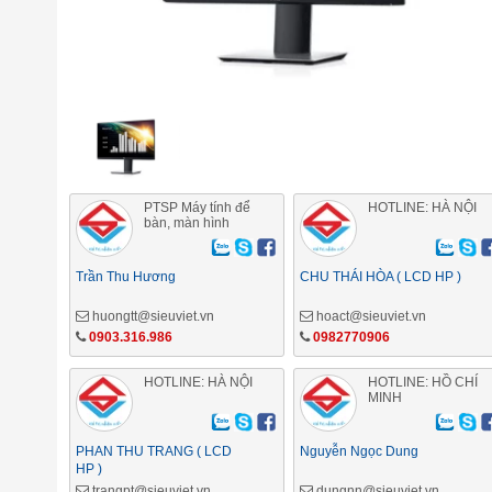
PTSP Máy tính để
HOTLINE: HÀ NỘI
bàn, màn hình
Trần Thu Hương
CHU THÁI HÒA ( LCD HP )
huongtt@sieuviet.vn
hoact@sieuviet.vn
0903.316.986
0982770906
HOTLINE: HÀ NỘI
HOTLINE: HỒ CHÍ
MINH
PHAN THU TRANG ( LCD
Nguyễn Ngọc Dung
HP )
trangpt@sieuviet.vn
dungnn@sieuviet.vn