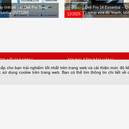
30
y tính để bàn Dell Pro Tower
Dell Pro 14 Essential – C
sential QVT1260
Laptop vừa đủ “mạnh, bền
12/2025
nhẹ” dành cho dân văn ph
TP. HỒ CHÍ MINH
TRUNG TÂM BẢO HÀNH
p cho bạn trải nghiệm tốt nhất trên trang web và cải thiện mức độ li
 sử dụng cookie trên trang web. Bạn có thể tìm thông tin chi tiết về 
 Quốc Hưng, Phường Xóm
Số 34A/66 phố Yên Lạc phường 
thành phố Hà Nội.
Hồ Chí Minh
Bảo hành nguồn tại: 28C2 Nam T
67342
Trung Hòa, HN
n@sieuviet.vn
Hotline Kho: 0243.685.8282
Hotline Bảo hành: 084 789 6996
Email: baohanh@sieuviet.vn