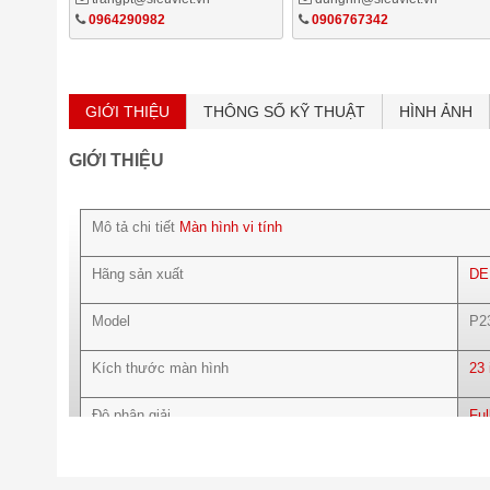
0964290982
0906767342
GIỚI THIỆU
THÔNG SỐ KỸ THUẬT
HÌNH ẢNH
GIỚI THIỆU
Mô tả chi tiết
Màn hình vi tính
Hãng sản xuất
DE
Model
P2
Kích thước màn hình
23
Độ phân giải
Ful
Tỉ lệ
16: