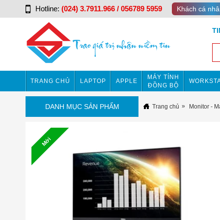
Hotline:
(024) 3.7911.966 / 056789 5959
Khách cá nhâ
T
MÁY TÍNH
TRANG CHỦ
LAPTOP
APPLE
WORKSTA
ĐỒNG BỘ
DANH MỤC SẢN PHẨM
Trang chủ
Monitor - M
Mới