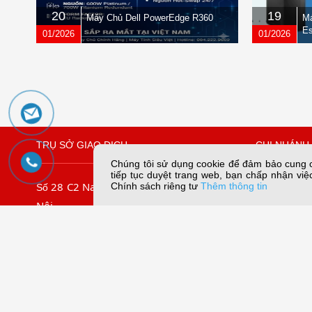
20
19
Máy Chủ Dell PowerEdge R360
Má
Es
01/2026
01/2026
TRỤ SỞ GIAO DỊCH
CHI NHÁNH 
Chúng tôi sử dụng cookie để đảm bảo cung cấ
tiếp tục duyệt trang web, bạn chấp nhận việc
28 C2 Nam Trung Yên, Yên Hòa, Hà
109/45 Lê
Chính sách riêng tư
Thêm thông tin
Số
Nội
Chiếu, TP. 
.
09067
Tel: (024) 3.7911.966
Tel:
Hotline:
056789.5858
Email:dungn
056789.3838
056789.5959
Email: mail@sieuviet.vn