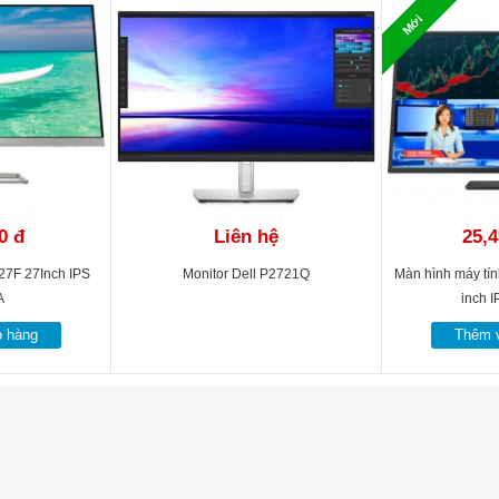
1,7 mm x 520,0 mm x 41,3 mm (Không chân đế)
Mới
1,1 mm x 520,0 mm x 166,0 mm (Gồm chân đế)
0 kg
 nguồn, Cáp nối USB 3.0, Cáp DisplayPort
0 đ
Liên hệ
25,4
27F 27Inch IPS
Monitor Dell P2721Q
Màn hình máy tí
A
inch 
ỏ hàng
Thêm v