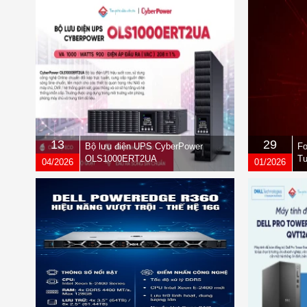
13
29
Bộ lưu điện UPS CyberPower
Fo
OLS1000ERT2UA
Tư
04/2026
01/2026
qu