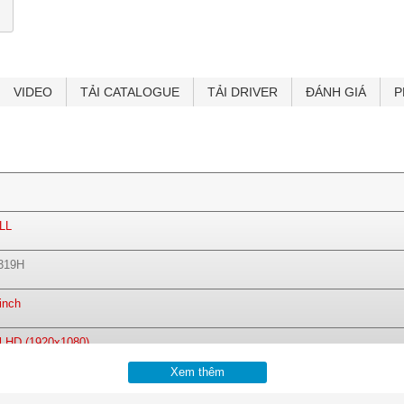
VIDEO
TẢI CATALOGUE
TẢI DRIVER
ĐÁNH GIÁ
P
LL
319H
 inch
l HD (1920x1080)
Xem thêm
9