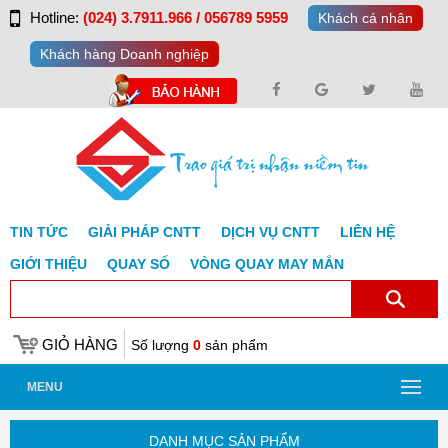
Hotline:
(024) 3.7911.966 / 056789 5959
Khách cá nhân
Khách hàng Doanh nghiệp
TIN TỨC
GIẢI PHÁP CNTT
DỊCH VỤ CNTT
LIÊN HỆ
GIỚI THIỆU
QUAY SỐ
VÒNG QUAY MAY MẮN
GIỎ HÀNG
Số lượng
0
sản phẩm
MENU
DANH MỤC SẢN PHẨM