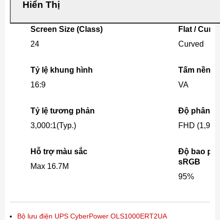
Hiển Thị
Screen Size (Class)
Flat / Curv
24
Curved
Tỷ lệ khung hình
Tấm nền
16:9
VA
Tỷ lệ tương phản
Độ phân gi
3,000:1(Typ.)
FHD (1,920 
Hỗ trợ màu sắc
Độ bao ph
sRGB
Max 16.7M
95%
Bộ lưu điện UPS CyberPower OLS1000ERT2UA