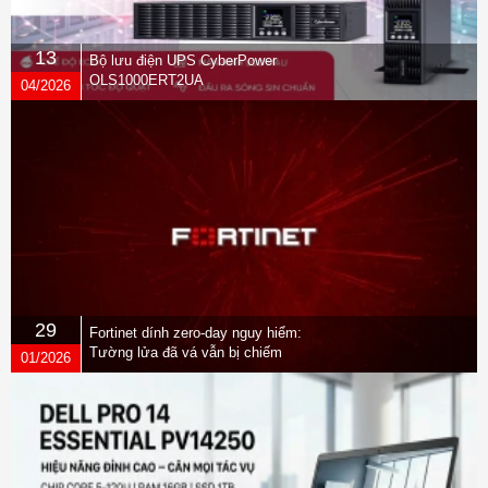
13
Bộ lưu điện UPS CyberPower
OLS1000ERT2UA
04/2026
29
Fortinet dính zero-day nguy hiểm:
Tường lửa đã vá vẫn bị chiếm
01/2026
quyền