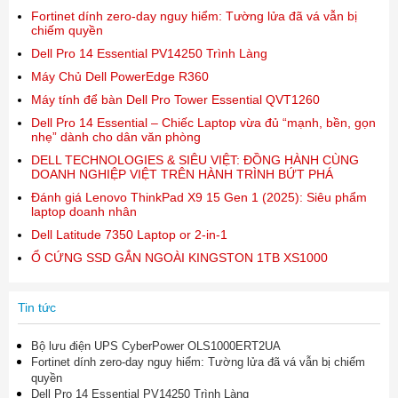
Fortinet dính zero-day nguy hiểm: Tường lửa đã vá vẫn bị
chiếm quyền
Dell Pro 14 Essential PV14250 Trình Làng
Máy Chủ Dell PowerEdge R360
Máy tính để bàn Dell Pro Tower Essential QVT1260
Dell Pro 14 Essential – Chiếc Laptop vừa đủ “mạnh, bền, gọn
nhẹ” dành cho dân văn phòng
DELL TECHNOLOGIES & SIÊU VIỆT: ĐỒNG HÀNH CÙNG
DOANH NGHIỆP VIỆT TRÊN HÀNH TRÌNH BỨT PHÁ
Đánh giá Lenovo ThinkPad X9 15 Gen 1 (2025): Siêu phẩm
laptop doanh nhân
Dell Latitude 7350 Laptop or 2-in-1
Ổ CỨNG SSD GẮN NGOÀI KINGSTON 1TB XS1000
Tin tức
Bộ lưu điện UPS CyberPower OLS1000ERT2UA
Fortinet dính zero-day nguy hiểm: Tường lửa đã vá vẫn bị chiếm
quyền
Dell Pro 14 Essential PV14250 Trình Làng