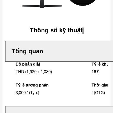
Thông số kỹ thuật
Tổng quan
Độ phân giải
Tỷ lệ khun
FHD (1,920 x 1,080)
16:9
Tỷ lệ tương phản
Thời gian 
3,000:1(Typ.)
4(GTG)