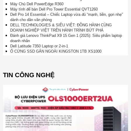
Máy Chủ Dell PowerEdge R360
Máy tính để bàn Dell Pro Tower Essential QVT1260
Dell Pro 14 Essential – Chiếc Laptop vừa đủ “mạnh, bền, gọn nhẹ”
dành cho dân văn phòng
DELL TECHNOLOGIES & SIÊU VIỆT: ĐỒNG HÀNH CÙNG
DOANH NGHIỆP VIỆT TRÊN HÀNH TRÌNH BỨT PHÁ
Đánh giá Lenovo ThinkPad X9 15 Gen 1 (2025): Siêu phẩm laptop
doanh nhân
Dell Latitude 7350 Laptop or 2-in-1
Ổ CỨNG SSD GẮN NGOÀI KINGSTON 1TB XS1000
TIN CÔNG NGHỆ