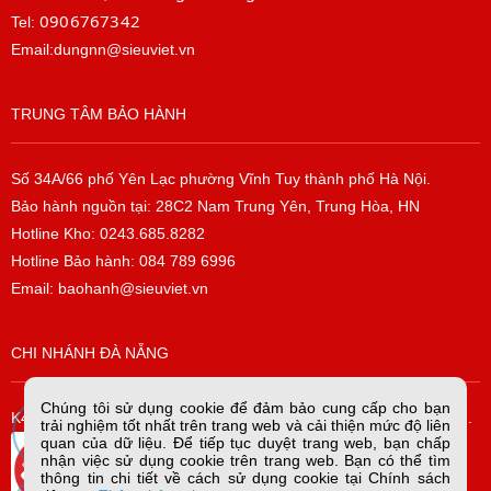
0906767342
Tel:
Email:dungnn@sieuviet.vn
TRUNG TÂM BẢO HÀNH
Số 34A/66 phố Yên Lạc phường Vĩnh Tuy thành phố Hà Nội.
Bảo hành nguồn tại: 28C2 Nam Trung Yên, Trung Hòa, HN
Hotline Kho: 0243.685.8282
Hotline Bảo hành: 084 789 6996
Email: baohanh@sieuviet.vn
CHI NHÁNH ĐÀ NẴNG
Chúng tôi sử dụng cookie để đảm bảo cung cấp cho bạn
K42/H2/14 Tiểu La, P. Hòa Cường Bắc, Q. Hải Châu, TP. Đà Nẵng.
trải nghiệm tốt nhất trên trang web và cải thiện mức độ liên
quan của dữ liệu. Để tiếp tục duyệt trang web, bạn chấp
nhận việc sử dụng cookie trên trang web. Bạn có thể tìm
thông tin chi tiết về cách sử dụng cookie tại Chính sách