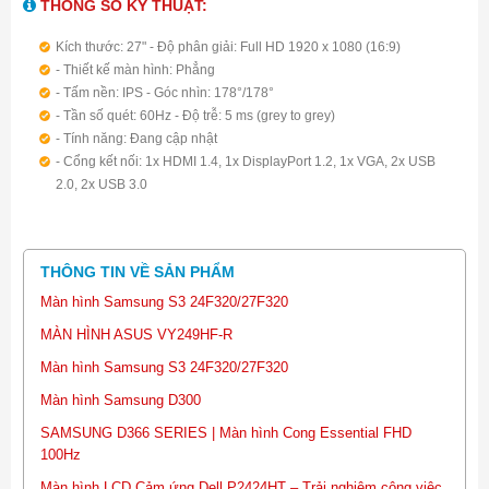
THÔNG SỐ KỸ THUẬT:
Kích thước: 27" - Độ phân giải: Full HD 1920 x 1080 (16:9)
- Thiết kế màn hình: Phẳng
- Tấm nền: IPS - Góc nhìn: 178°/178°
- Tần số quét: 60Hz - Độ trễ: 5 ms (grey to grey)
- Tính năng: Đang cập nhật
- Cổng kết nối: 1x HDMI 1.4, 1x DisplayPort 1.2, 1x VGA, 2x USB
2.0, 2x USB 3.0
THÔNG TIN VỀ SẢN PHẨM
Màn hình Samsung S3 24F320/27F320
MÀN HÌNH ASUS VY249HF-R
Màn hình Samsung S3 24F320/27F320
Màn hình Samsung D300
SAMSUNG D366 SERIES | Màn hình Cong Essential FHD
100Hz
Màn hình LCD Cảm ứng Dell P2424HT – Trải nghiệm công việc