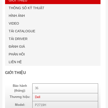
GIỚI THIỆU
THÔNG SỐ KỸ THUẬT
HÌNH ẢNH
VIDEO
TẢI CATALOGUE
TẢI DRIVER
ĐÁNH GIÁ
PHẢN HỒI
LIÊN HỆ
GIỚI THIỆU
Bảo hành
36
(tháng):
Thương hiệu:
Dell
Model:
P2719H