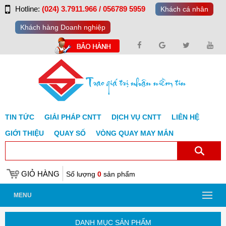
Hotline:
(024) 3.7911.966 / 056789 5959
Khách cá nhân
Khách hàng Doanh nghiệp
TIN TỨC
GIẢI PHÁP CNTT
DỊCH VỤ CNTT
LIÊN HỆ
GIỚI THIỆU
QUAY SỐ
VÒNG QUAY MAY MẮN
GIỎ HÀNG
Số lượng
0
sản phẩm
MENU
DANH MỤC SẢN PHẨM