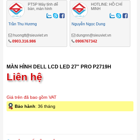
PTSP Máy tính để
HOTLINE: HỒ CHÍ
bàn, màn hình
MINH
Trần Thu Hương
Nguyễn Ngọc Dung
huongtt@sieuviet.vn
dungnn@sieuviet.vn
0903.316.986
0906767342
MÀN HÌNH DELL LCD LED 27" PRO P2719H
Liên hệ
Giá trên đã bao gồm VAT
Bảo hành
: 36 tháng