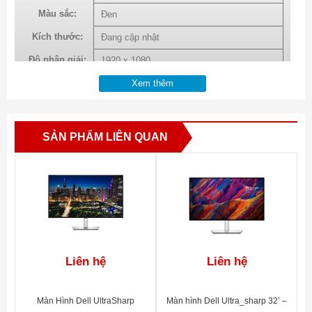
Màu sắc:
Đen
Kích thước:
Đang cập nhật
Độ phân giải:
1920 x 1080
Tỷ lệ:
16:9
Xem thêm
Màu hiển thị:
16.78 Million
Tần số quét:
60 Hz
SẢN PHẨM LIÊN QUAN
Độ tương phản:
1,000:1
Độ sáng:
300 cd/m2
Góc nhìn:
178° (H) / 178° (V)
Thời gian phản
8ms
hồi:
DisplayPort,
VGA
,
HDMI
, 2 x
USB
2.0, 2 x
Cổng kết nối:
Liên hệ
Liên hệ
USB
3.0
Loa
trong:
Không
Màn Hình Dell UltraSharp
Màn hình Dell Ultra_sharp 32’ –