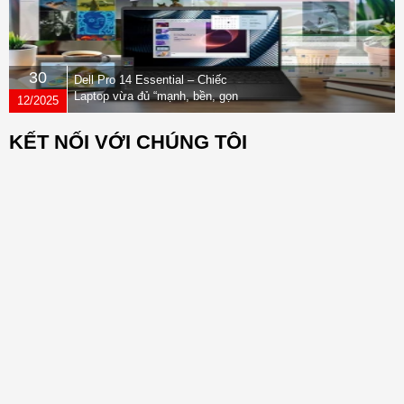
30
Dell Pro 14 Essential – Chiếc
Laptop vừa đủ “mạnh, bền, gọn
12/2025
nhẹ” dành cho dân văn phòng
KẾT NỐI VỚI CHÚNG TÔI