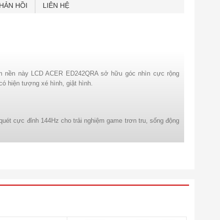
HẢN HỒI
LIÊN HỆ
 tấm nền này LCD ACER ED242QRA sở hữu góc nhìn cực rộng
ó hiện tượng xé hình, giật hình.
uét cực đỉnh 144Hz cho trải nghiệm game trơn tru, sống động
s cộng thêm độ cong lý tưởng 1800R trên thiết kế tràn viền,
SC, tương đương 125% sRGB, cùng độ tương phản tĩnh lên đến
2QRA .
 hoàn hảo 1800R chân đế hình bán nguyệt cứng cáp, hầm hố,