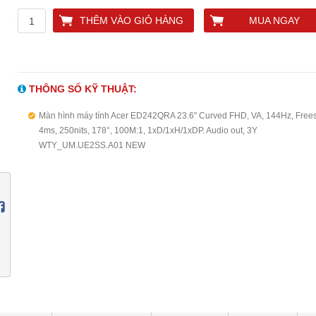
THÊM VÀO GIỎ HÀNG
MUA NGAY
THÔNG SỐ KỸ THUẬT:
Màn hình máy tính Acer ED242QRA 23.6" Curved FHD, VA, 144Hz, Free
4ms, 250nits, 178°, 100M:1, 1xD/1xH/1xDP. Audio out, 3Y
WTY_UM.UE2SS.A01 NEW