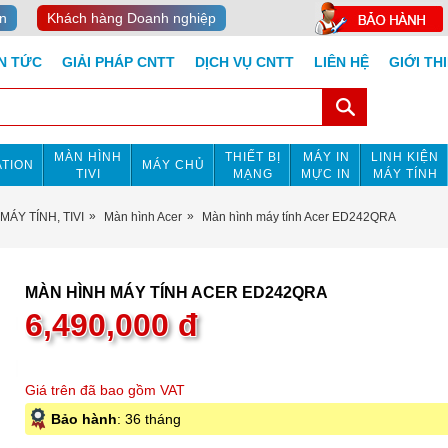
n
Khách hàng Doanh nghiệp
IN TỨC
GIẢI PHÁP CNTT
DỊCH VỤ CNTT
LIÊN HỆ
GIỚI TH
MÀN HÌNH
THIẾT BỊ
MÁY IN
LINH KIỆN
TION
MÁY CHỦ
TIVI
MẠNG
MỰC IN
MÁY TÍNH
MÁY TÍNH, TIVI
Màn hình Acer
Màn hình máy tính Acer ED242QRA
MÀN HÌNH MÁY TÍNH ACER ED242QRA
6,490,000
đ
Giá trên đã bao gồm VAT
Bảo hành
: 36 tháng