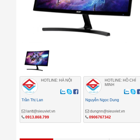
HOTLINE: HÀ NỘI
HOTLINE: HỒ CHÍ
MINH
Trần Thị Lan
Nguyễn Ngọc Dung
lantt@sieuviet.vn
dungnn@sieuviet.vn
0913.868.799
0906767342