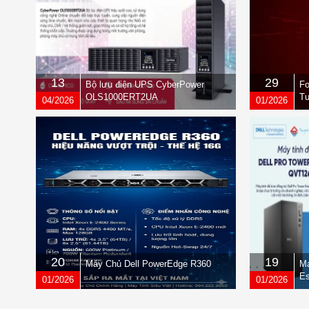
13
29
Bộ lưu điện UPS CyberPower
Fo
OLS1000ERT2UA
Tư
04/2026
01/2026
qu
20
19
Máy Chủ Dell PowerEdge R360
Má
Es
01/2026
01/2026