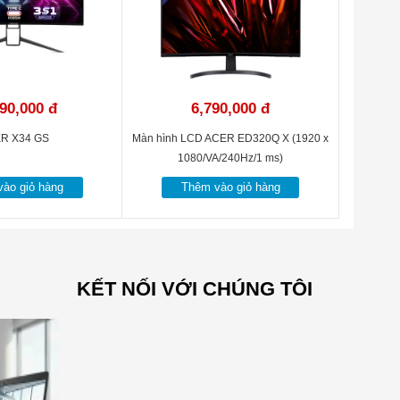
90,000 đ
6,790,000 đ
R X34 GS
Màn hình LCD ACER ED320Q X (1920 x
1080/VA/240Hz/1 ms)
ào giỏ hàng
Thêm vào giỏ hàng
KẾT NỐI VỚI CHÚNG TÔI