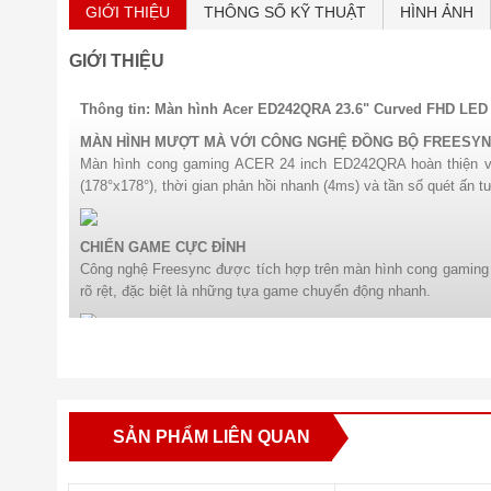
GIỚI THIỆU
THÔNG SỐ KỸ THUẬT
HÌNH ẢNH
GIỚI THIỆU
Thông tin: Màn hình Acer ED242QRA 23.6" Curved FHD LED
MÀN HÌNH MƯỢT MÀ VỚI CÔNG NGHỆ ĐỒNG BỘ FREESY
Màn hình cong gaming ACER 24 inch ED242QRA hoàn thiện v
(178°x178°), thời gian phản hồi nhanh (4ms) và tần số quét ấn 
CHIẾN GAME CỰC ĐỈNH
Công nghệ Freesync được tích hợp trên màn hình cong gaming A
rõ rệt, đặc biệt là những tựa game chuyển động nhanh.
KHUNG HÌNH HOÀN HẢO
Màn hình cong gaming ACER 24 inch ED242QRA có độ phân giải F
dòng màn hình ED có thể phục vụ nhiều lớp khách hàng khi đ
3000:1 (gấp 3 lần màn hình thường) mang lại hình ảnh sống độn
SẢN PHẨM LIÊN QUAN
THIẾT KẾ HIỆN ĐẠI
Thiết kế hiện đại đậm chất gaming, dòng sản phẩm ED với mà