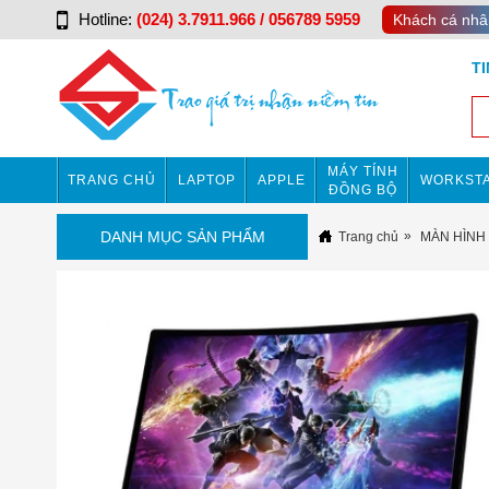
Hotline:
(024) 3.7911.966 / 056789 5959
Khách cá nhâ
T
MÁY TÍNH
TRANG CHỦ
LAPTOP
APPLE
WORKSTA
ĐỒNG BỘ
DANH MỤC SẢN PHẨM
Trang chủ
MÀN HÌNH 