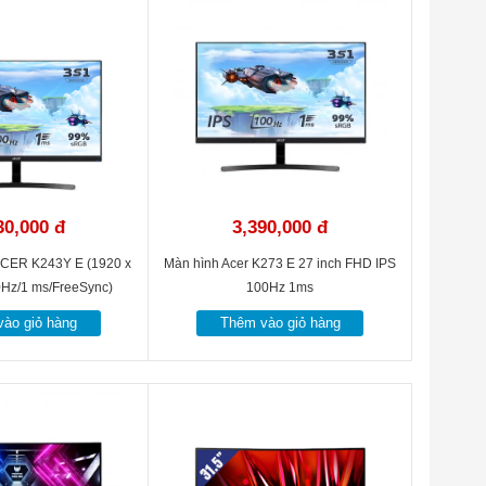
giải trí của bạn.
30,000 đ
3,390,000 đ
CER K243Y E (1920 x
Màn hình Acer K273 E 27 inch FHD IPS
0Hz/1 ms/FreeSync)
100Hz 1ms
ào giỏ hàng
Thêm vào giỏ hàng