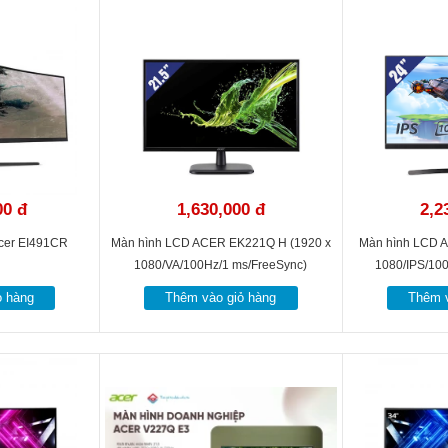
vững trắc ở một động cao vừa phải, đề cao tính thẩm mỹ cho góc làm việc, 
00 đ
1,630,000 đ
2,2
Acer EI491CR
Màn hình LCD ACER EK221Q H (1920 x
Màn hình LCD A
1080/VA/100Hz/1 ms/FreeSync)
1080/IPS/10
ỏ hàng
Thêm vào giỏ hàng
Thêm v