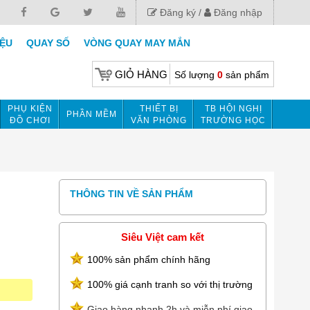
Đăng ký
Đăng nhập
IỆU
QUAY SỐ
VÒNG QUAY MAY MẮN
GIỎ HÀNG
Số lượng
0
sản phẩm
PHỤ KIỆN
THIẾT BỊ
TB HỘI NGHỊ
PHẦN MỀM
ĐỒ CHƠI
VĂN PHÒNG
TRƯỜNG HỌC
THÔNG TIN VỀ SẢN PHẨM
Siêu Việt cam kết
100% sản phẩm chính hãng
100% giá cạnh tranh so với thị trường
Giao hàng nhanh 2h và miễn phí giao