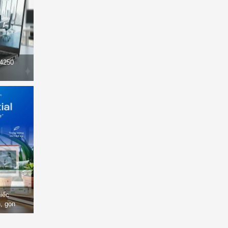
14250
hiếc
, gọn
òng