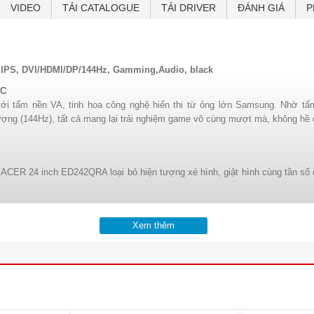
VIDEO
TẢI CATALOGUE
TẢI DRIVER
ĐÁNH GIÁ
P
 IPS, DVI/HDMI/DP/144Hz, Gamming,Audio, black
NC
ới tấm nền VA, tinh hoa công nghệ hiển thị từ ông lớn Samsung. Nhờ
tượng (144Hz), tất cả mang lại trải nghiệm game vô cùng mượt mà, không hề c
CER 24 inch ED242QRA loại bỏ hiện tượng xé hình, giật hình cùng tần số q
Xem thêm
HD, độ sáng 250 cd/m². Với nhiều kích thước màn hình trong cùng một serie
ược trang bị độ phân giải lên đến 2K 2560 x 1440, chuẩn 88% gam màu NT
g, sắc nét ở mọi góc nhìn chỉ bằng 1 nút bấm 4 chiều thông minh trên ED24
n hình cong gaming ACER ED242QRA có thiết kế tràn viền với chỉ số cong