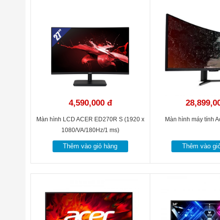
nhưng không kém phần sang trọng, gọn gàng. Trụ đứng màn hình 
Tư Vấn Mua Màn hình máy tính
4,590,000 đ
28,899,0
Màn hình LCD ACER ED270R S (1920 x
Màn hình máy tính 
1080/VA/180Hz/1 ms)
Thêm vào giỏ hàng
Thêm vào gi