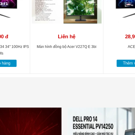
00 đ
Liên hệ
28,9
X34 34" 100Hz IPS
Màn hình đồng bộ Acer V227Q E 3bi
ACE
Ms
ỏ hàng
Thêm v