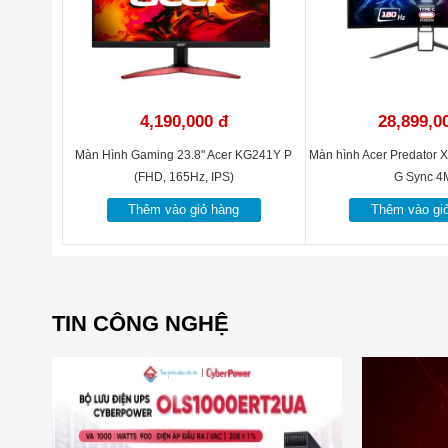
4,190,000 đ
28,899,0
Màn Hình Gaming 23.8" Acer KG241Y P
Màn hình Acer Predator 
(FHD, 165Hz, IPS)
G Sync 4
Thêm vào giỏ hàng
Thêm vào gi
TIN CÔNG NGHỆ