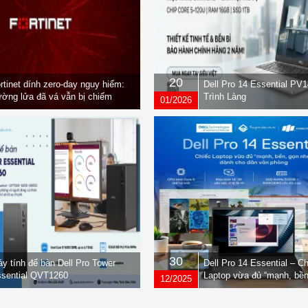
20
rtinet dính zero-day nguy hiểm:
Dell Pro 14 Essential PV
ờng lửa đã vá vẫn bị chiếm
Trình Làng
01/2026
yền
30
y tính để bàn Dell Pro Tower
Dell Pro 14 Essential – C
sential QVT1260
Laptop vừa đủ “mạnh, bền
12/2025
nhẹ” dành cho dân văn ph