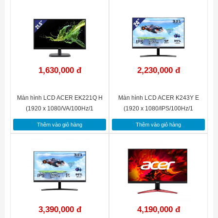
đầu vào:
Kích
271.78 x 436.88 x 48.26(Không chân đế)
thước sản
342.9 x 436.88 x 187.96 (Có chân đế) mm
phẩm:
1,630,000 đ
2,230,000 đ
Màn hình LCD ACER EK221Q H
Màn hình LCD ACER K243Y E
(1920 x 1080/VA/100Hz/1
(1920 x 1080/IPS/100Hz/1
ms/FreeSync)
ms/FreeSync)
Thêm vào giỏ hàng
Thêm vào giỏ hàng
3,390,000 đ
4,190,000 đ