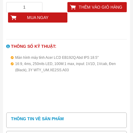
THÊM VÀO GIỎ HÀNG
MUA NGAY
THÔNG SỐ KỸ THUẬT:
Màn hình máy tính Acer LCD EB192Q Abd IPS 18.5"
16:9, 4ms, 250nits LED, 100M:1 max, input: 1V1D, 1Vcab, Đen
(Black), 3Y WTY_UM.XE2SS.A03
THÔNG TIN VỀ SẢN PHẨM