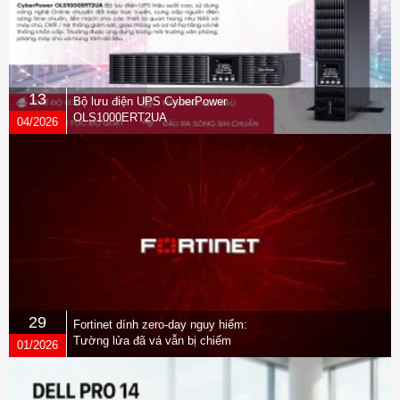
13
Bộ lưu điện UPS CyberPower
OLS1000ERT2UA
04/2026
29
Fortinet dính zero-day nguy hiểm:
Tường lửa đã vá vẫn bị chiếm
01/2026
quyền