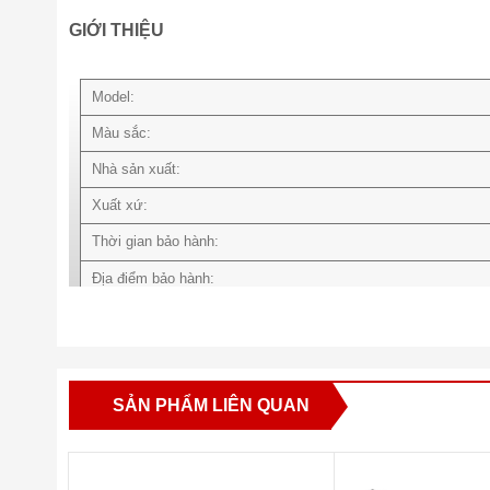
GIỚI THIỆU
Model:
Màu sắc:
Nhà sản xuất:
Xuất xứ:
Thời gian bảo hành:
Địa điểm bảo hành:
Loại màn hình:
Kích thước:
Tỉ lệ:
SẢN PHẨM LIÊN QUAN
Độ phân giải:
Tần số quét: