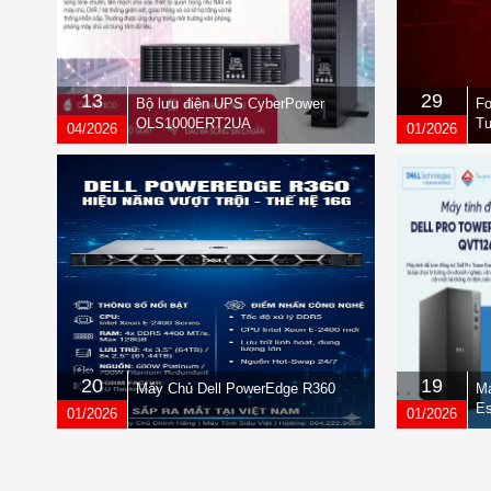
13
29
Bộ lưu điện UPS CyberPower
Fo
OLS1000ERT2UA
Tư
04/2026
01/2026
qu
20
19
Máy Chủ Dell PowerEdge R360
Má
Es
01/2026
01/2026