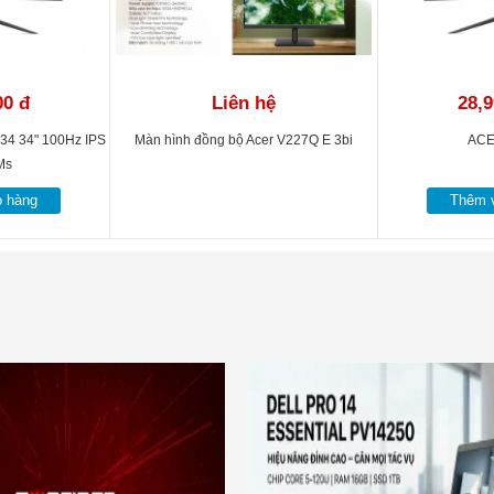
00 đ
Liên hệ
28,9
X34 34" 100Hz IPS
Màn hình đồng bộ Acer V227Q E 3bi
ACE
Ms
ỏ hàng
Thêm v