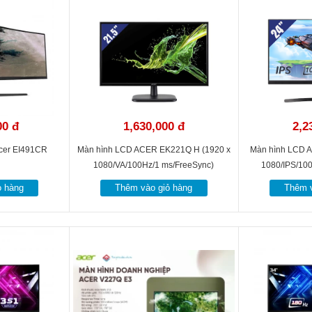
250 cd/m2
100,000,000:1
4 ms
178°(H), 178°(V)
HDMI / VGA
00 đ
1,630,000 đ
2,2
3.86 kg
Acer EI491CR
Màn hình LCD ACER EK221Q H (1920 x
Màn hình LCD A
1080/VA/100Hz/1 ms/FreeSync)
1080/IPS/10
ỏ hàng
Thêm vào giỏ hàng
Thêm v