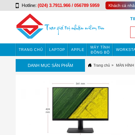
Hotline:
(024) 3.7911.966 / 056789 5959
Khách cá nhâ
T
MÁY TÍNH
TRANG CHỦ
LAPTOP
APPLE
WORKSTA
ĐỒNG BỘ
DANH MỤC SẢN PHẨM
Trang chủ
MÀN HÌNH 