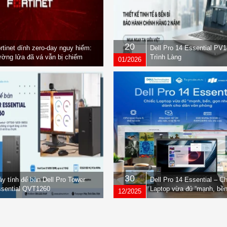
20
rtinet dính zero-day nguy hiểm:
Dell Pro 14 Essential PV
ờng lửa đã vá vẫn bị chiếm
Trình Làng
01/2026
yền
30
y tính để bàn Dell Pro Tower
Dell Pro 14 Essential – C
sential QVT1260
Laptop vừa đủ “mạnh, bền
12/2025
nhẹ” dành cho dân văn ph