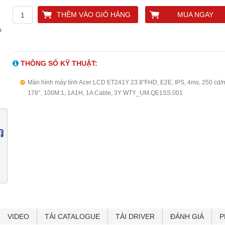
THÊM VÀO GIỎ HÀNG
MUA NGAY
THÔNG SỐ KỸ THUẬT:
Màn hình máy tính Acer LCD ET241Y 23.8"FHD, E2E, IPS, 4ms, 250 cd/
178°, 100M:1, 1A1H, 1A Cable, 3Y WTY_UM.QE1SS.001
VIDEO
TẢI CATALOGUE
TẢI DRIVER
ĐÁNH GIÁ
P