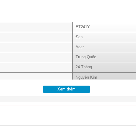
ET241Y
Đen
Acer
Trung Quốc
24 Tháng
Nguyễn Kim
IPS
Xem thêm
23.8 inch
16:9
FullHD 1920 x 1080 Pixel
60 Hz