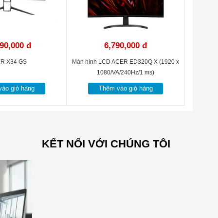
90,000 đ
6,790,000 đ
R X34 GS
Màn hình LCD ACER ED320Q X (1920 x
1080/VA/240Hz/1 ms)
ào giỏ hàng
Thêm vào giỏ hàng
KẾT NỐI VỚI CHÚNG TÔI