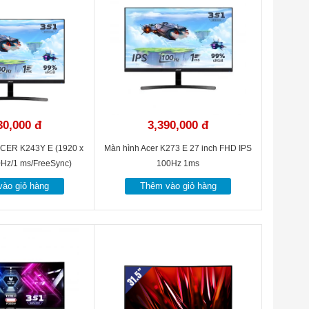
30,000 đ
3,390,000 đ
CER K243Y E (1920 x
Màn hình Acer K273 E 27 inch FHD IPS
0Hz/1 ms/FreeSync)
100Hz 1ms
ào giỏ hàng
Thêm vào giỏ hàng