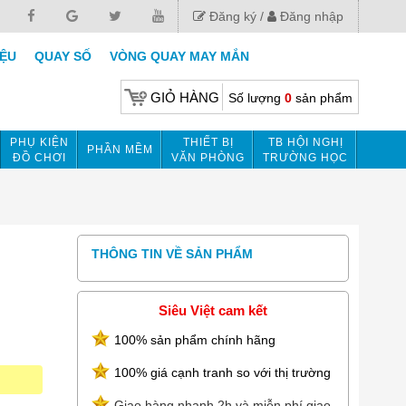
Đăng ký
Đăng nhập
IỆU
QUAY SỐ
VÒNG QUAY MAY MẮN
GIỎ HÀNG
Số lượng
0
sản phẩm
PHỤ KIỆN
THIẾT BỊ
TB HỘI NGHỊ
PHẦN MỀM
ĐỒ CHƠI
VĂN PHÒNG
TRƯỜNG HỌC
THÔNG TIN VỀ SẢN PHẨM
Siêu Việt cam kết
100% sản phẩm chính hãng
100% giá cạnh tranh so với thị trường
Giao hàng nhanh 2h và miễn phí giao