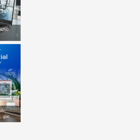
14250
hiếc
, gọn
òng