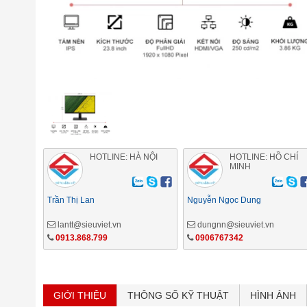
HOTLINE: HÀ NỘI
HOTLINE: HỒ CHÍ
MINH
Trần Thị Lan
Nguyễn Ngọc Dung
lantt@sieuviet.vn
dungnn@sieuviet.vn
0913.868.799
0906767342
GIỚI THIỆU
THÔNG SỐ KỸ THUẬT
HÌNH ẢNH