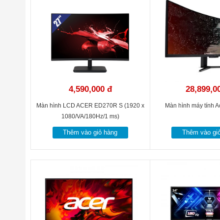
Độ sáng:
Độ tương phản:
Thời gian đáp ứng:
Góc nhìn:
Tính hiệu đầu vào:
4,590,000 đ
28,899,0
Khối lượng sản phẩm (kg):
Màn hình LCD ACER ED270R S (1920 x
Màn hình máy tính 
1080/VA/180Hz/1 ms)
Thêm vào giỏ hàng
Thêm vào gi