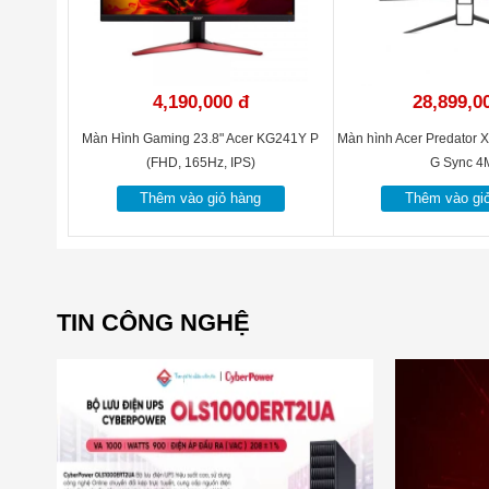
4,190,000 đ
28,899,0
Màn Hình Gaming 23.8" Acer KG241Y P
Màn hình Acer Predator 
(FHD, 165Hz, IPS)
G Sync 4
Thêm vào giỏ hàng
Thêm vào gi
TIN CÔNG NGHỆ