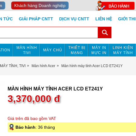
n
Khách hàng Doanh nghiệp
IN TỨC
GIẢI PHÁP CNTT
DỊCH VỤ CNTT
LIÊN HỆ
GIỚI TH
MÀN HÌNH
THIẾT BỊ
MÁY IN
LINH KIỆN
TION
MÁY CHỦ
TIVI
MẠNG
MỰC IN
MÁY TÍNH
MÁY TÍNH, TIVI
Màn hình Acer
Màn hình máy tính Acer LCD ET241Y
MÀN HÌNH MÁY TÍNH ACER LCD ET241Y
3,370,000
đ
Giá trên đã bao gồm VAT
Bảo hành
: 36 tháng