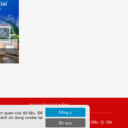
hiếc
, gọn
òng
CHI NHÁNH ĐÀ NẴNG
Đồng ý
ên quan của dữ liệu. Để
cách sử dụng cookie tại
Vĩnh Tuy
K42/H2/14 Tiểu La, P. Hòa Cường Bắc, Q. Hải
Bỏ qua