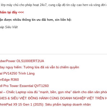
lớp máy chủ cho phép hoạt 24x7, cung cấp độ tin cậy cao hơn và vòng đời 
phẩm tại đây <<<
n được nhiều thông tin ưu đãi hơn, xin liên hệ:
háp Siêu Việt
 CyberPower OLS1000ERT2UA
-day nguy hiểm: Tường lửa đã vá vẫn bị chiếm quyền
ial PV14250 Trình Làng
erEdge R360
ell Pro Tower Essential QVT1260
ial – Chiếc Laptop vừa đủ “mạnh, bền, gọn nhẹ” dành cho dân văn ph
IES & SIÊU VIỆT: ĐỒNG HÀNH CÙNG DOANH NGHIỆP VIỆT TRÊN 
hinkPad X9 15 Gen 1 (2025): Siêu phẩm laptop doanh nhân