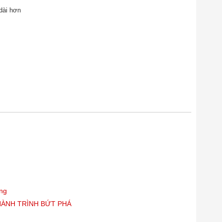
dài hơn
òng
HÀNH TRÌNH BỨT PHÁ