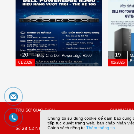
20
19
Máy Chủ Dell PowerEdge R360
Má
Es
01/2026
01/2026
TRỤ SỞ GIAO DỊCH
CHI NHÁNH 
Chúng tôi sử dụng cookie để đảm bảo cung cấ
tiếp tục duyệt trang web, bạn chấp nhận việc
28 C2 Nam Trung Yên, Yên Hòa, Hà
109/45 Lê
Chính sách riêng tư
Thêm thông tin
Số