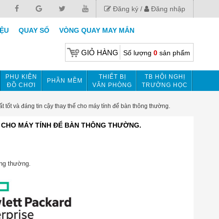
Đăng ký
Đăng nhập
IỆU
QUAY SỐ
VÒNG QUAY MAY MẮN
GIỎ HÀNG
Số lượng
0
sản phẩm
PHỤ KIỆN
THIẾT BỊ
TB HỘI NGHỊ
PHẦN MỀM
ĐỒ CHƠI
VĂN PHÒNG
TRƯỜNG HỌC
tốt và đáng tin cậy thay thế cho máy tính để bàn thông thường.
Ế CHO MÁY TÍNH ĐỂ BÀN THÔNG THƯỜNG.
ông thường.