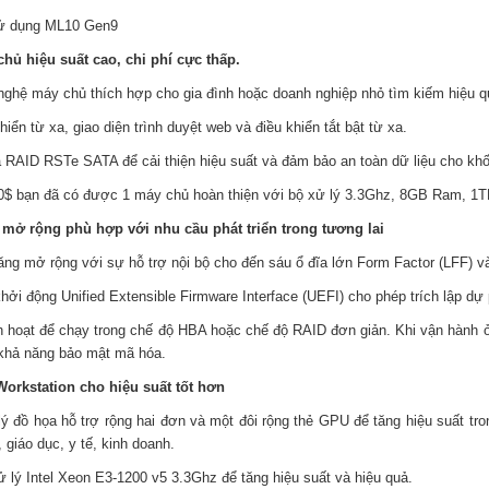
 sử dụng ML10 Gen9
chủ hiệu suất cao, chi phí cực thấp.
ghệ máy chủ thích hợp cho gia đình hoặc doanh nghiệp nhỏ tìm kiếm hiệu q
hiển từ xa, giao diện trình duyệt web và điều khiển tắt bật từ xa.
a RAID RSTe SATA để cải thiện hiệu suất và đảm bảo an toàn dữ liệu cho khố
00$ bạn đã có được 1 máy chủ hoàn thiện với bộ xử lý 3.3Ghz, 8GB Ram,
 mở rộng phù hợp với nhu cầu phát triển trong tương lai
ng mở rộng với sự hỗ trợ nội bộ cho đến sáu ổ đĩa lớn Form Factor (LFF) v
hởi động Unified Extensible Firmware Interface (UEFI) cho phép trích lập dự
h hoạt để chạy trong chế độ HBA hoặc chế độ RAID đơn giản. Khi vận hành 
khả năng bảo mật mã hóa.
orkstation cho hiệu suất tốt hơn
lý đồ họa hỗ trợ rộng hai đơn và một đôi rộng thẻ GPU để tăng hiệu suất tr
 giáo dục, y tế, kinh doanh.
ử lý Intel Xeon E3-1200 v5 3.3Ghz để tăng hiệu suất và hiệu quả.