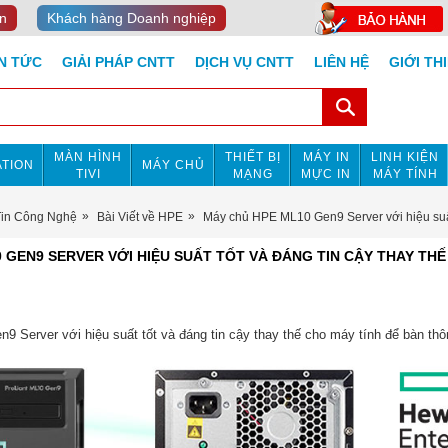
n
Khách hàng Doanh nghiệp
IN TỨC
GIẢI PHÁP CNTT
DỊCH VỤ CNTT
LIÊN HỆ
GIỚI TH
MÀN HÌNH
THIẾT BỊ
MÁY IN
LINH KIỆN
TION
MÁY CHỦ
TIVI
MẠNG
MỰC IN
MÁY TÍNH
Tin Công Nghệ
Bài Viết về HPE
Máy chủ HPE ML10 Gen9 Server với hiệu suất 
 GEN9 SERVER VỚI HIỆU SUẤT TỐT VÀ ĐÁNG TIN CẬY THAY TH
Server với hiệu suất tốt và đáng tin cậy thay thế cho máy tính để bàn th