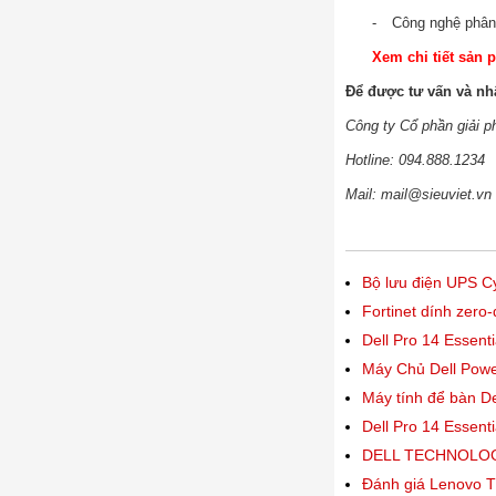
-
Công nghệ phân 
Xem chi tiết sản 
Để được tư vấn và nhậ
Công ty Cổ phần giải p
Hotline: 094.888.1234
Mail: mail@sieuviet.vn
Bộ lưu điện UPS
Fortinet dính zero
Dell Pro 14 Essent
Máy Chủ Dell Pow
Máy tính để bàn D
Dell Pro 14 Essent
DELL TECHNOLOG
Đánh giá Lenovo T