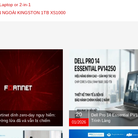
Laptop or 2-in-1
 NGOÀI KINGSTON 1TB XS1000
20
rtinet dính zero-day nguy hiểm:
Dell Pro 14 Essential PV
ờng lửa đã vá vẫn bị chiếm
Trình Làng
01/2026
yền