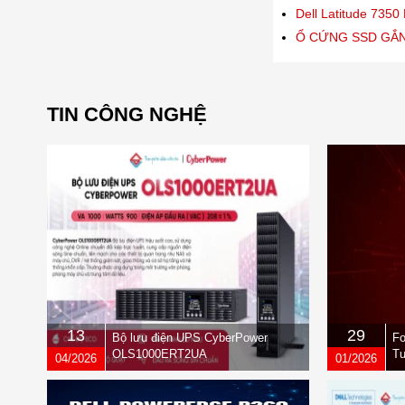
Dell Latitude 7350 
Ổ CỨNG SSD GẮN
TIN CÔNG NGHỆ
13
29
Bộ lưu điện UPS CyberPower
Fo
OLS1000ERT2UA
Tư
04/2026
01/2026
qu