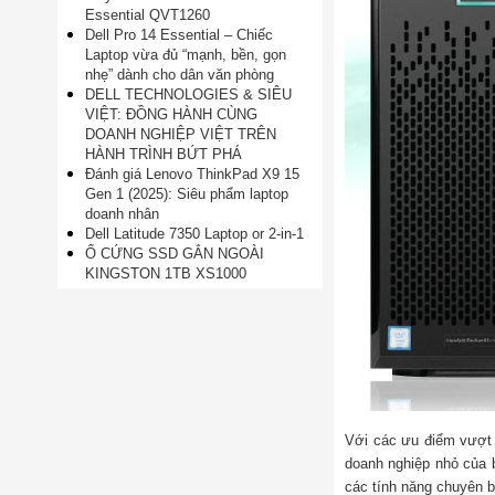
Essential QVT1260
Dell Pro 14 Essential – Chiếc
Laptop vừa đủ “mạnh, bền, gọn
nhẹ” dành cho dân văn phòng
DELL TECHNOLOGIES & SIÊU
VIỆT: ĐỒNG HÀNH CÙNG
DOANH NGHIỆP VIỆT TRÊN
HÀNH TRÌNH BỨT PHÁ
Đánh giá Lenovo ThinkPad X9 15
Gen 1 (2025): Siêu phẩm laptop
doanh nhân
Dell Latitude 7350 Laptop or 2-in-1
Ổ CỨNG SSD GẮN NGOÀI
KINGSTON 1TB XS1000
Với các ưu điểm vượt t
doanh nghiệp nhỏ của 
các tính năng chuyên b