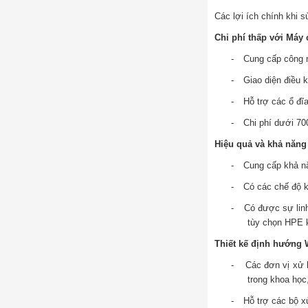
Các lợi ích chính khi
Chi phí thấp với Máy 
-
Cung cấp công n
-
Giao diện điều k
-
Hỗ trợ các ổ đĩ
-
Chi phí dưới 7
Hiệu quả và khả năng
-
Cung cấp khả nă
-
Có các chế độ k
-
Có được sự lin
tùy chọn HPE 
Thiết kế định hướng W
-
Các đơn vị xử 
trong khoa học,
-
Hỗ trợ các bộ x