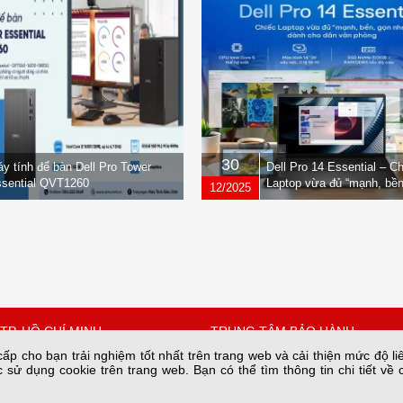
30
y tính để bàn Dell Pro Tower
Dell Pro 14 Essential – C
sential QVT1260
Laptop vừa đủ “mạnh, bền
12/2025
nhẹ” dành cho dân văn ph
TP. HỒ CHÍ MINH
TRUNG TÂM BẢO HÀNH
p cho bạn trải nghiệm tốt nhất trên trang web và cải thiện mức độ li
 sử dụng cookie trên trang web. Bạn có thể tìm thông tin chi tiết về 
 Quốc Hưng, Phường Xóm
Số 34A/66 phố Yên Lạc phường 