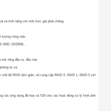
uả và tính năng với một mức giá phải chăng.
i lượng công việc.
 1TB HDD, DVDRW,…
à mở rộng đầu ra, đầu vào.
 phòng từ xa.
ở chế độ RAID đơn giản, nó cung cấp RAID 0, RAID 1, RAID 5 với
ong các ứng dụng đồ họa và VDI cho các hoạt động xử lý hình ảnh