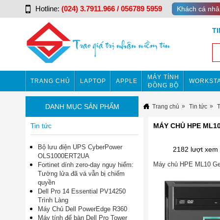
Hotline:
(024) 3.7911.966 / 056789 5959
Khách cá nhâ
T
MÁY TÍNH
TRANG CHỦ
LAPTOP
APPLE
WORKSTA
ĐỒNG BỘ
DANH MỤC SẢN PHẨM
Trang chủ
Tin tức
Tin tức
MÁY CHỦ HPE ML10
Bộ lưu điện UPS CyberPower
2182 lượt xem
OLS1000ERT2UA
Máy chủ HPE ML10 Gen9 
Fortinet dính zero-day nguy hiểm:
Tường lửa đã vá vẫn bị chiếm
quyền
Dell Pro 14 Essential PV14250
Trình Làng
Máy Chủ Dell PowerEdge R360
Máy tính để bàn Dell Pro Tower