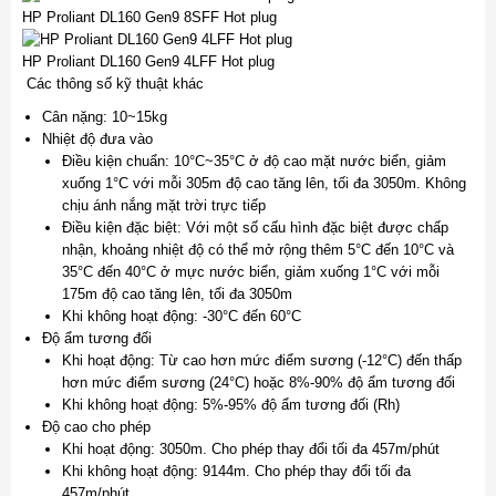
HP Proliant DL160 Gen9 8SFF Hot plug
HP Proliant DL160 Gen9 4LFF Hot plug
Các thông số kỹ thuật khác
Cân nặng: 10~15kg
Nhiệt độ đưa vào
Điều kiện chuẩn: 10°C~35°C ở độ cao mặt nước biển, giảm
xuống 1°C với mỗi 305m độ cao tăng lên, tối đa 3050m. Không
chịu ánh nắng mặt trời trực tiếp
Điều kiện đặc biệt: Với một số cấu hình đặc biệt được chấp
nhận, khoảng nhiệt độ có thể mở rộng thêm 5°C đến 10°C và
35°C đến 40°C ở mực nước biển, giảm xuống 1°C với mỗi
175m độ cao tăng lên, tối đa 3050m
Khi không hoạt động: -30°C đến 60°C
Độ ẩm tương đối
Khi hoạt động: Từ cao hơn mức điểm sương (-12°C) đến thấp
hơn mức điểm sương (24°C) hoặc 8%-90% độ ẩm tương đối
Khi không hoạt động: 5%-95% độ ẩm tương đối (Rh)
Độ cao cho phép
Khi hoạt động: 3050m. Cho phép thay đổi tối đa 457m/phút
Khi không hoạt động: 9144m. Cho phép thay đổi tối đa
457m/phút