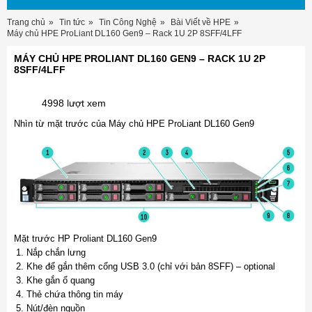
Trang chủ
Tin tức
Tin Công Nghệ
Bài Viết về HPE
Máy chủ HPE ProLiant DL160 Gen9 – Rack 1U 2P 8SFF/4LFF
MÁY CHỦ HPE PROLIANT DL160 GEN9 – RACK 1U 2P
8SFF/4LFF
4998 lượt xem
Nhìn từ mặt trước của Máy chủ HPE ProLiant DL160 Gen9
Mặt trước HP Proliant DL160 Gen9
Nắp chắn lưng
Khe để gắn thêm cổng USB 3.0 (chỉ với bản 8SFF) – optional
Khe gắn ổ quang
Thẻ chứa thông tin máy
Nút/đèn nguồn