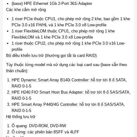
(base) HPE Ethernet 1Gb 2-Port 361i Adapter
Các khe cắm mở rộng
1 riser PCIe thuộc CPU1, cho phép mở rộng 2 khe, bao gồm 1 khe
PCIe 3.0 x16 FH/HL và 1 khe PCIe 3.0 x8 Low-profile
1 riser FlexibleLOM thuộc CPU1, cho phép mở rộng 1 khe
FlexibleLOM và 1 khe PCIe 3.0 x8 Low-profile
1 riser thuộc CPU2, cho phép mở rộng 1 khe PCIe 3.0 x16 Low-
profile
Bộ điều khiển lưu trữ (thường gọi tắt là card RAID)
Tùy thuộc từng model mà sử dụng các loại card sau (base sẵn theo
thân chuẩn):
HPE Dynamic Smart Array B140i Controller: hỗ trợ tới 8 ổ SATA,
RAID 0-1-5
HPE H240 FIO Smart Host Bus Adapter: hỗ trợ tới 8 ổ SAS/SATA,
RAID 0-1-5
HPE Smart Array P440/4G Controller: hỗ trợ tới 8 ổ SAS/SATA,
RAID 0-1-5
Hệ thống lưu trữ
Ổ quang: DVD-ROM, DVD-RW
Ổ cứng: các phiên bản 8SFF và 4LFF