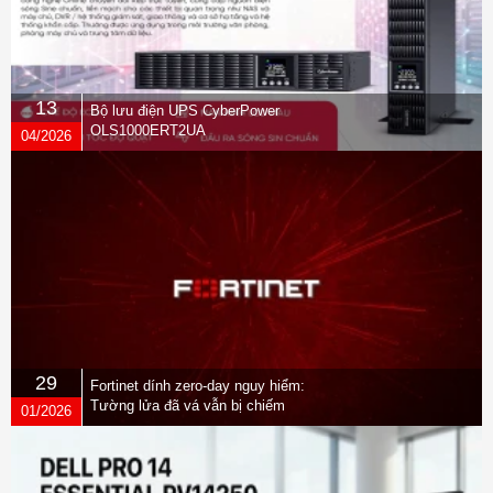
13
Bộ lưu điện UPS CyberPower
OLS1000ERT2UA
04/2026
29
Fortinet dính zero-day nguy hiểm:
Tường lửa đã vá vẫn bị chiếm
01/2026
quyền