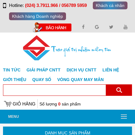
Hotline:
(024) 3.7911.966 / 056789 5959
Khách cá nhân
Khách hàng Doanh nghiệp
TIN TỨC
GIẢI PHÁP CNTT
DỊCH VỤ CNTT
LIÊN HỆ
GIỚI THIỆU
QUAY SỐ
VÒNG QUAY MAY MẮN
GIỎ HÀNG
Số lượng
0
sản phẩm
MENU
DANH MỤC SẢN PHẨM