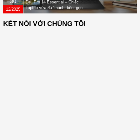
30
Dell Pro 14 Essential – Chiếc
Laptop vừa đủ “mạnh, bền, gọn
12/2025
nhẹ” dành cho dân văn phòng
KẾT NỐI VỚI CHÚNG TÔI