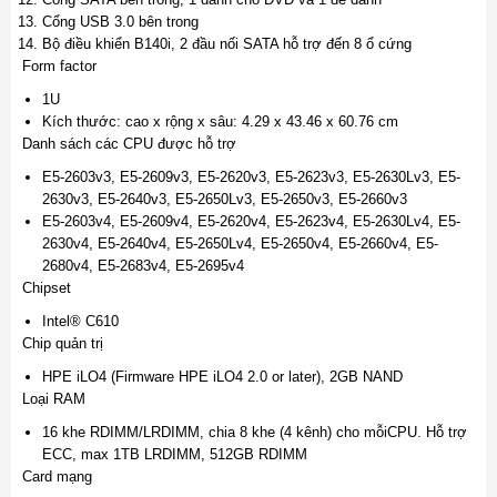
Cổng USB 3.0 bên trong
Bộ điều khiển B140i, 2 đầu nối SATA hỗ trợ đến 8 ổ cứng
Form factor
1U
Kích thước: cao x rộng x sâu: 4.29 x 43.46 x 60.76 cm
Danh sách các CPU được hỗ trợ
E5-2603v3, E5-2609v3, E5-2620v3, E5-2623v3, E5-2630Lv3, E5-
2630v3, E5-2640v3, E5-2650Lv3, E5-2650v3, E5-2660v3
E5-2603v4, E5-2609v4, E5-2620v4, E5-2623v4, E5-2630Lv4, E5-
2630v4, E5-2640v4, E5-2650Lv4, E5-2650v4, E5-2660v4, E5-
2680v4, E5-2683v4, E5-2695v4
Chipset
Intel® C610
Chip quản trị
HPE iLO4 (Firmware HPE iLO4 2.0 or later), 2GB NAND
Loại RAM
16 khe RDIMM/LRDIMM, chia 8 khe (4 kênh) cho mỗiCPU. Hỗ trợ
ECC, max 1TB LRDIMM, 512GB RDIMM
Card mạng