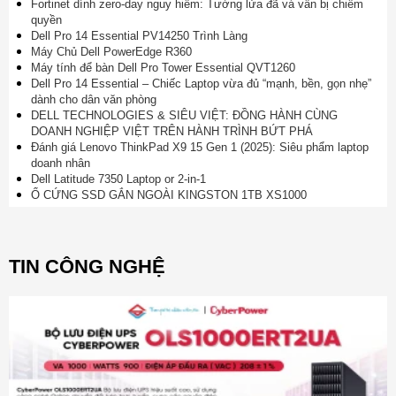
Fortinet dính zero-day nguy hiểm: Tường lửa đã vá vẫn bị chiếm
quyền
Dell Pro 14 Essential PV14250 Trình Làng
Máy Chủ Dell PowerEdge R360
Máy tính để bàn Dell Pro Tower Essential QVT1260
Dell Pro 14 Essential – Chiếc Laptop vừa đủ “mạnh, bền, gọn nhẹ”
dành cho dân văn phòng
DELL TECHNOLOGIES & SIÊU VIỆT: ĐỒNG HÀNH CÙNG
DOANH NGHIỆP VIỆT TRÊN HÀNH TRÌNH BỨT PHÁ
Đánh giá Lenovo ThinkPad X9 15 Gen 1 (2025): Siêu phẩm laptop
doanh nhân
Dell Latitude 7350 Laptop or 2-in-1
Ổ CỨNG SSD GẮN NGOÀI KINGSTON 1TB XS1000
TIN CÔNG NGHỆ