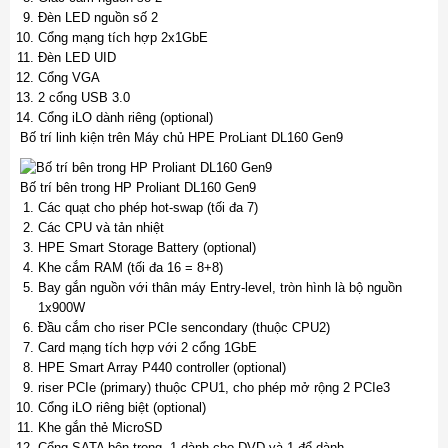
Đèn LED nguồn số 2
Cổng mạng tích hợp 2x1GbE
Đèn LED UID
Cổng VGA
2 cổng USB 3.0
Cổng iLO dành riêng (optional)
Bố trí linh kiện trên Máy chủ HPE ProLiant DL160 Gen9
Bố trí bên trong HP Proliant DL160 Gen9
Các quạt cho phép hot-swap (tối đa 7)
Các CPU và tản nhiệt
HPE Smart Storage Battery (optional)
Khe cắm RAM (tối đa 16 = 8+8)
Bay gắn nguồn với thân máy Entry-level, tròn hình là bộ nguồn
1x900W
Đầu cắm cho riser PCIe sencondary (thuộc CPU2)
Card mạng tích hợp với 2 cổng 1GbE
HPE Smart Array P440 controller (optional)
riser PCIe (primary) thuộc CPU1, cho phép mở rộng 2 PCIe3
Cổng iLO riêng biệt (optional)
Khe gắn thẻ MicroSD
Cổng SATA bên trong, 1 dành cho DVD và 1 để dành