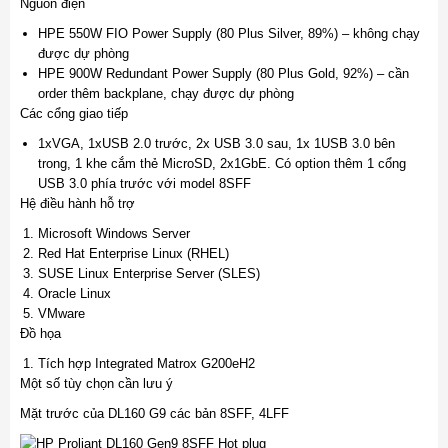
Nguồn điện
HPE 550W FIO Power Supply (80 Plus Silver, 89%) – không chạy
được dự phòng
HPE 900W Redundant Power Supply (80 Plus Gold, 92%) – cần
order thêm backplane, chạy được dự phòng
Các cổng giao tiếp
1xVGA, 1xUSB 2.0 trước, 2x USB 3.0 sau, 1x 1USB 3.0 bên
trong, 1 khe cắm thẻ MicroSD, 2x1GbE. Có option thêm 1 cổng
USB 3.0 phía trước với model 8SFF
Hệ điều hành hỗ trợ
Microsoft Windows Server
Red Hat Enterprise Linux (RHEL)
SUSE Linux Enterprise Server (SLES)
Oracle Linux
VMware
Đồ họa
Tích hợp Integrated Matrox G200eH2
Một số tùy chọn cần lưu ý
Mặt trước của DL160 G9 các bản 8SFF, 4LFF