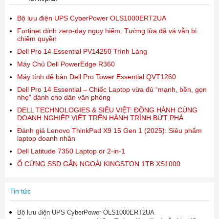
Bộ lưu điện UPS CyberPower OLS1000ERT2UA
Fortinet dính zero-day nguy hiểm: Tường lửa đã vá vẫn bị
chiếm quyền
Dell Pro 14 Essential PV14250 Trình Làng
Máy Chủ Dell PowerEdge R360
Máy tính để bàn Dell Pro Tower Essential QVT1260
Dell Pro 14 Essential – Chiếc Laptop vừa đủ “mạnh, bền, gọn
nhẹ” dành cho dân văn phòng
DELL TECHNOLOGIES & SIÊU VIỆT: ĐỒNG HÀNH CÙNG
DOANH NGHIỆP VIỆT TRÊN HÀNH TRÌNH BỨT PHÁ
Đánh giá Lenovo ThinkPad X9 15 Gen 1 (2025): Siêu phẩm
laptop doanh nhân
Dell Latitude 7350 Laptop or 2-in-1
Ổ CỨNG SSD GẮN NGOÀI KINGSTON 1TB XS1000
Tin tức
Bộ lưu điện UPS CyberPower OLS1000ERT2UA