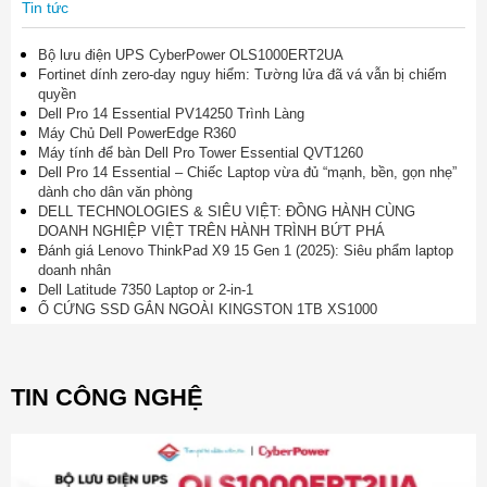
Tin tức
Bộ lưu điện UPS CyberPower OLS1000ERT2UA
Fortinet dính zero-day nguy hiểm: Tường lửa đã vá vẫn bị chiếm
quyền
Dell Pro 14 Essential PV14250 Trình Làng
Máy Chủ Dell PowerEdge R360
Máy tính để bàn Dell Pro Tower Essential QVT1260
Dell Pro 14 Essential – Chiếc Laptop vừa đủ “mạnh, bền, gọn nhẹ”
dành cho dân văn phòng
DELL TECHNOLOGIES & SIÊU VIỆT: ĐỒNG HÀNH CÙNG
DOANH NGHIỆP VIỆT TRÊN HÀNH TRÌNH BỨT PHÁ
Đánh giá Lenovo ThinkPad X9 15 Gen 1 (2025): Siêu phẩm laptop
doanh nhân
Dell Latitude 7350 Laptop or 2-in-1
Ổ CỨNG SSD GẮN NGOÀI KINGSTON 1TB XS1000
TIN CÔNG NGHỆ