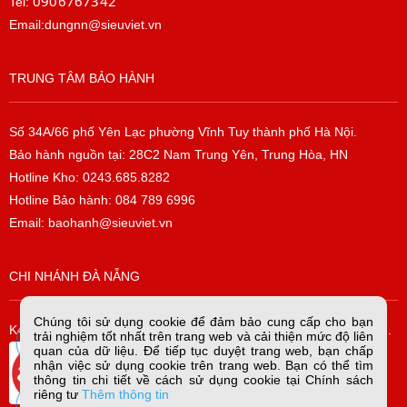
0906767342
Tel:
Email:dungnn@sieuviet.vn
TRUNG TÂM BẢO HÀNH
Số 34A/66 phố Yên Lạc phường Vĩnh Tuy thành phố Hà Nội.
Bảo hành nguồn tại: 28C2 Nam Trung Yên, Trung Hòa, HN
Hotline Kho: 0243.685.8282
Hotline Bảo hành: 084 789 6996
Email: baohanh@sieuviet.vn
CHI NHÁNH ĐÀ NẴNG
Chúng tôi sử dụng cookie để đảm bảo cung cấp cho bạn
K42/H2/14 Tiểu La, P. Hòa Cường Bắc, Q. Hải Châu, TP. Đà Nẵng.
trải nghiệm tốt nhất trên trang web và cải thiện mức độ liên
quan của dữ liệu. Để tiếp tục duyệt trang web, bạn chấp
nhận việc sử dụng cookie trên trang web. Bạn có thể tìm
thông tin chi tiết về cách sử dụng cookie tại Chính sách
riêng tư
Thêm thông tin