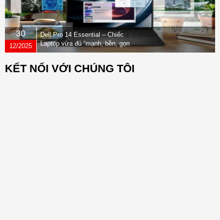
30
Dell Pro 14 Essential – Chiếc
Laptop vừa đủ “mạnh, bền, gọn
12/2025
nhẹ” dành cho dân văn phòng
KẾT NỐI VỚI CHÚNG TÔI