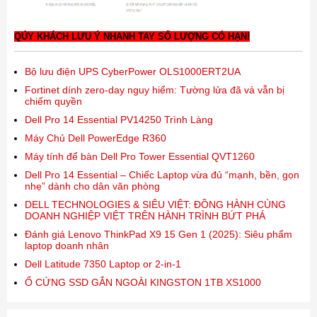
QÚY KHÁCH LƯU Ý NHANH TAY SỐ LƯỢNG CÓ HẠN!
Bộ lưu điện UPS CyberPower OLS1000ERT2UA
Fortinet dính zero-day nguy hiểm: Tường lửa đã vá vẫn bị
chiếm quyền
Dell Pro 14 Essential PV14250 Trình Làng
Máy Chủ Dell PowerEdge R360
Máy tính để bàn Dell Pro Tower Essential QVT1260
Dell Pro 14 Essential – Chiếc Laptop vừa đủ “mạnh, bền, gọn
nhẹ” dành cho dân văn phòng
DELL TECHNOLOGIES & SIÊU VIỆT: ĐỒNG HÀNH CÙNG
DOANH NGHIỆP VIỆT TRÊN HÀNH TRÌNH BỨT PHÁ
Đánh giá Lenovo ThinkPad X9 15 Gen 1 (2025): Siêu phẩm
laptop doanh nhân
Dell Latitude 7350 Laptop or 2-in-1
Ổ CỨNG SSD GẮN NGOÀI KINGSTON 1TB XS1000