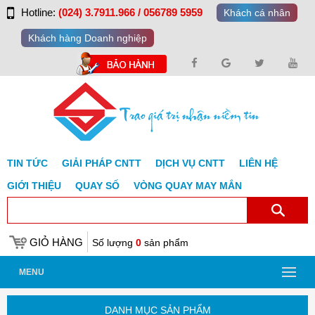
Hotline:
(024) 3.7911.966 / 056789 5959
Khách cá nhân
Khách hàng Doanh nghiệp
TIN TỨC
GIẢI PHÁP CNTT
DỊCH VỤ CNTT
LIÊN HỆ
GIỚI THIỆU
QUAY SỐ
VÒNG QUAY MAY MẮN
GIỎ HÀNG
Số lượng
0
sản phẩm
MENU
DANH MỤC SẢN PHẨM