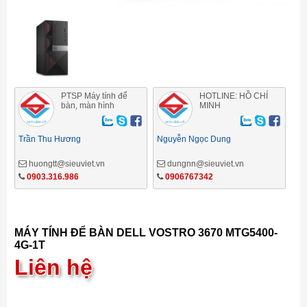
PTSP Máy tính để
HOTLINE: HỒ CHÍ
bàn, màn hình
MINH
Trần Thu Hương
Nguyễn Ngọc Dung
huongtt@sieuviet.vn
dungnn@sieuviet.vn
0903.316.986
0906767342
MÁY TÍNH ĐỂ BÀN DELL VOSTRO 3670 MTG5400-
4G-1T
Liên hệ