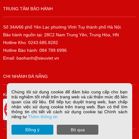
TRUNG TÂM BẢO HÀNH
Số 34A/66 phố Yên Lạc phường Vĩnh Tuy thành phố Hà Nội.
Bảo hành nguồn tại: 28C2 Nam Trung Yên, Trung Hòa, HN
Hotline Kho: 0243.685.8282
Hotline Bảo hành: 084 789 6996
Email: baohanh@sieuviet.vn
CHI NHÁNH ĐÀ NẴNG
Chúng tôi sử dụng cookie để đảm bảo cung cấp cho bạn
K42/H2/14 Tiểu La, P. Hòa Cường Bắc, Q. Hải Châu, TP. Đà Nẵng.
trải nghiệm tốt nhất trên trang web và cải thiện mức độ liên
quan của dữ liệu. Để tiếp tục duyệt trang web, bạn chấp
nhận việc sử dụng cookie trên trang web. Bạn có thể tìm
thông tin chi tiết về cách sử dụng cookie tại Chính sách
riêng tư
Thêm thông tin
Đồng ý
Bỏ qua
copyright sieuviet.vn