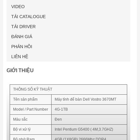
VIDEO
TẢI CATALOGUE
TẢI DRIVER
ĐÁNH GIÁ
PHẢN HỒI
LIÊN HỆ
GIỚI THIỆU
THÔNG SỐ KỸ THUẬT
Tên sản phẩm
Máy tính để bàn Dell Vostro 3670MT
Model / Part Number
4G-1TB
Màu sắc
Đen
Bộ vi xử lý
Intel Pentium G5400 ( 4M,3.7GHZ)
Bộ nhớ Ram
4GB (1X8GB) 2666Mhz DDR4