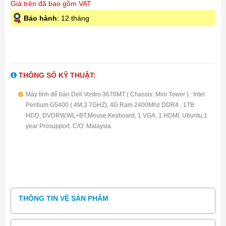
Giá trên đã bao gồm VAT
Bảo hành
: 12 tháng
THÔNG SỐ KỸ THUẬT:
Máy tính để bàn Dell Vostro 3670MT ( Chassis: Mini Tower ) : Intel
Pentium G5400 ( 4M,3.7GHZ), 4G Ram 2400Mhz DDR4 , 1TB
HDD, DVDRW,WL+BT,Mouse,Keyboard, 1 VGA, 1 HDMI, Ubuntu,1
year Prosupport. C/O: Malaysia.
THÔNG TIN VỀ SẢN PHẨM