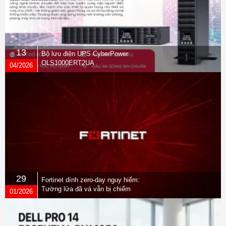
13
Bộ lưu điện UPS CyberPower
OLS1000ERT2UA
04/2026
29
Fortinet dính zero-day nguy hiểm:
Tường lửa đã vá vẫn bị chiếm
01/2026
quyền