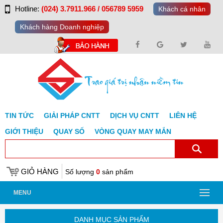
Hotline:
(024) 3.7911.966 / 056789 5959
Khách cá nhân
Khách hàng Doanh nghiệp
TIN TỨC
GIẢI PHÁP CNTT
DỊCH VỤ CNTT
LIÊN HỆ
GIỚI THIỆU
QUAY SỐ
VÒNG QUAY MAY MẮN
GIỎ HÀNG
Số lượng
0
sản phẩm
MENU
DANH MỤC SẢN PHẨM