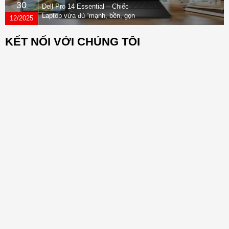
30
Dell Pro 14 Essential – Chiếc
Laptop vừa đủ “mạnh, bền, gọn
12/2025
nhẹ” dành cho dân văn phòng
KẾT NỐI VỚI CHÚNG TÔI