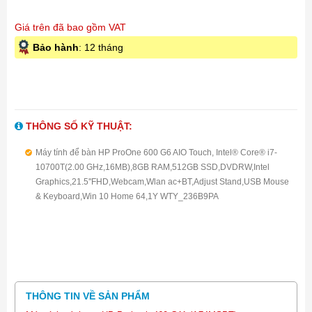
Giá trên đã bao gồm VAT
Bảo hành
: 12 tháng
THÔNG SỐ KỸ THUẬT:
Máy tính để bàn HP ProOne 600 G6 AIO Touch, Intel® Core® i7-
10700T(2.00 GHz,16MB),8GB RAM,512GB SSD,DVDRW,Intel
Graphics,21.5''FHD,Webcam,Wlan ac+BT,Adjust Stand,USB Mouse
& Keyboard,Win 10 Home 64,1Y WTY_236B9PA
THÔNG TIN VỀ SẢN PHẨM