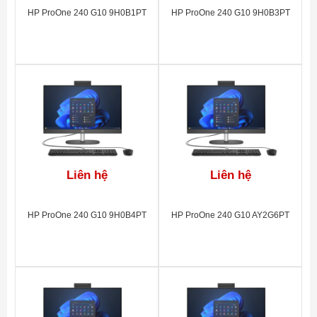
that can be
HP ProOne 240 G10 9H0B1PT
HP ProOne 240 G10 9H0B3PT
used as a
full PC or
as an
additional
display for
another
desktop or
1
laptop PC.
Liên hệ
Liên hệ
HP ProOne 240 G10 9H0B4PT
HP ProOne 240 G10 AY2G6PT
Sleek,
moder