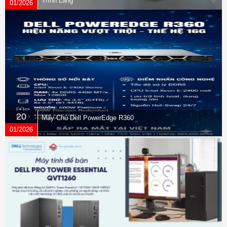
Trình Làng
acting,
01/2026
resilient
defense.
From the
BIOS to the
browser,
above and
below the
20
OS, these
Máy Chủ Dell PowerEdge R360
01/2026
constantly
evolving
solutions
help protect
your PC
from
threats.