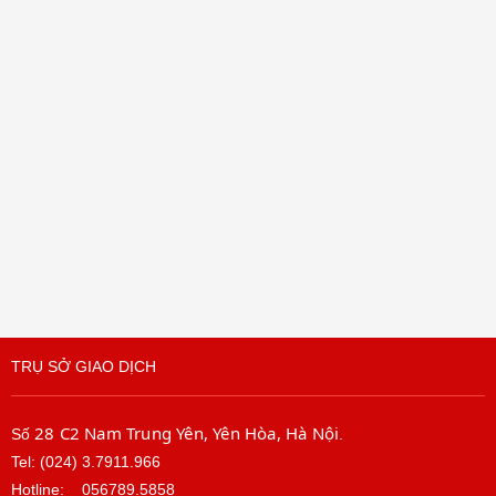
learning AI to provide exceptional protection
against advanced malware.
Hệ điều
Bộ vi xử lý
Bộ nhớ
hành
®
8 GB
Intel
Wind
DDR4
Core
ows
™
i7
10
10700
Home
TRỤ SỞ GIAO DỊCH
T
Singl
e
28 C2 Nam Trung Yên, Yên Hòa, Hà Nội
Số
.
Tel: (024) 3.7911.966
Lang
Công nghệ
Hotline:
056789.5858