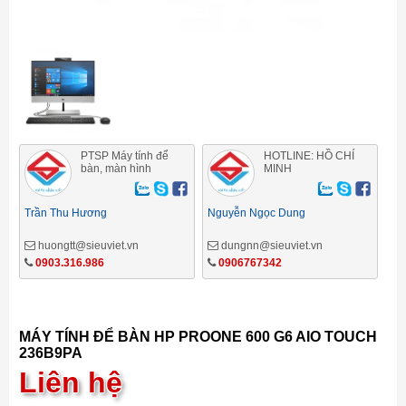
PTSP Máy tính để
HOTLINE: HỒ CHÍ
bàn, màn hình
MINH
Trần Thu Hương
Nguyễn Ngọc Dung
huongtt@sieuviet.vn
dungnn@sieuviet.vn
0903.316.986
0906767342
MÁY TÍNH ĐỂ BÀN HP PROONE 600 G6 AIO TOUCH
236B9PA
Liên hệ