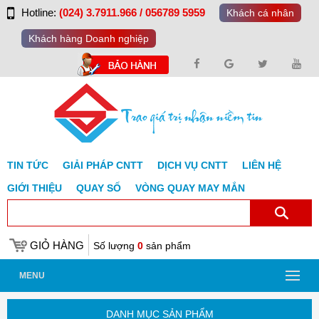
Hotline:
(024) 3.7911.966 / 056789 5959
Khách cá nhân
Khách hàng Doanh nghiệp
TIN TỨC
GIẢI PHÁP CNTT
DỊCH VỤ CNTT
LIÊN HỆ
GIỚI THIỆU
QUAY SỐ
VÒNG QUAY MAY MẮN
GIỎ HÀNG
Số lượng
0
sản phẩm
MENU
DANH MỤC SẢN PHẨM