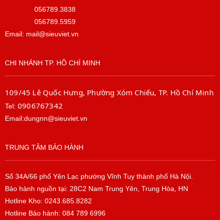
không dây
uage
056789.3838
Realte
056789.5959
64 –
k
Email: mail@sieuviet.vn
HP
RTL8
recom
CHI NHÁNH TP. HỒ CHÍ MINH
822C
mend
E
109/45 Lê Quốc Hưng, Phường Xóm Chiếu, TP. Hồ Chí Minh
s
0906767342
Tel:
802.11
Email:dungnn@sieuviet.vn
Wind
a/b/g/
ows
n/ac
TRUNG TÂM BẢO HÀNH
10
(2x2)
5
Số 34A/66 phố Yên Lạc phường Vĩnh Tuy thành phố Hà Nội.
Pro.
Wi-
Bảo hành nguồn tại: 28C2 Nam Trung Yên, Trung Hòa, HN
Hotline Kho: 0243.685.8282
®
Fi
a
Hotline Bảo hành: 084 789 6996