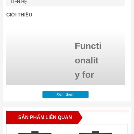
LIÊN HỆ
GIỚI THIỆU
Functi
onalit
y for
the
Xem thêm
multi-
device
SẢN PHẨM LIÊN QUAN
world