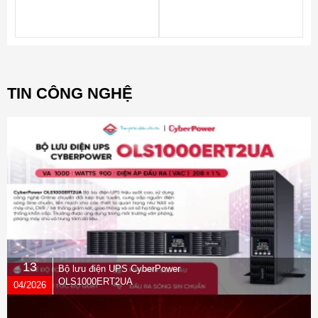
desk or an
owner’s
office. The
micro-
edge, anti-
TIN CÔNG NGHỆ
glare 21.5-
inch
diagonal
IPS display
provides
plenty of
workspace.
13
Bộ lưu điện UPS CyberPower
OLS1000ERT2UA
04/2026
Work