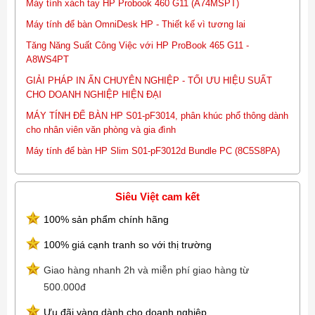
Máy tính xách tay HP Probook 460 G11 (A74MSPT)
Máy tính để bàn OmniDesk HP - Thiết kế vì tương lai
Tăng Năng Suất Công Việc với HP ProBook 465 G11 -
A8WS4PT
GIẢI PHÁP IN ẤN CHUYÊN NGHIỆP - TỐI ƯU HIỆU SUẤT
CHO DOANH NGHIỆP HIỆN ĐẠI
MÁY TÍNH ĐỂ BÀN HP S01-pF3014, phân khúc phổ thông dành
cho nhân viên văn phòng và gia đình
Máy tính để bàn HP Slim S01-pF3012d Bundle PC (8C5S8PA)
Siêu Việt cam kết
100% sản phẩm chính hãng
100% giá cạnh tranh so với thị trường
Giao hàng nhanh 2h và miễn phí giao hàng từ
500.000đ
Ưu đãi vàng dành cho doanh nghiệp