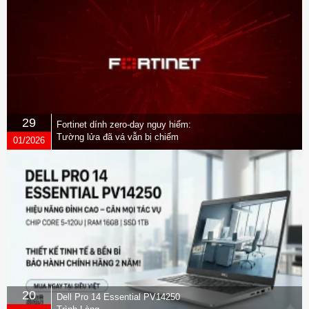
with
peace
of
mind
29
Fortinet dính zero-day nguy hiểm:
Tường lửa đã vá vẫn bị chiếm
01/2026
quyền
Security
features
from HP
work
together to
create an
always-on,
always-
20
Dell Pro 14 Essential PV14250