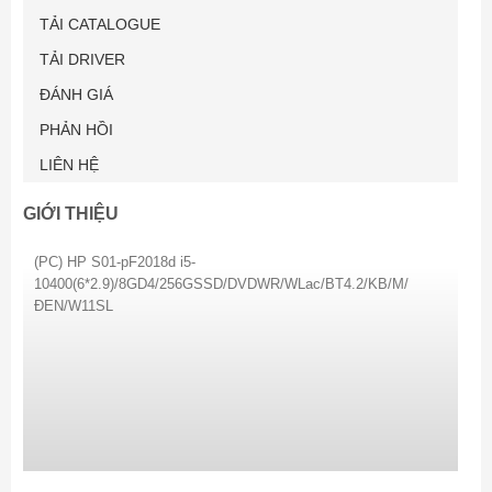
TẢI CATALOGUE
TẢI DRIVER
ĐÁNH GIÁ
PHẢN HỒI
LIÊN HỆ
GIỚI THIỆU
(PC) HP S01-pF2018d i5-
10400(6*2.9)/8GD4/256GSSD/DVDWR/WLac/BT4.2/KB/M/
ĐEN/W11SL