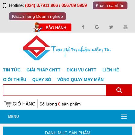
Hotline:
(024) 3.7911.966 / 056789 5959
Khách cá nhân
Khách hàng Doanh nghiệp
TIN TỨC
GIẢI PHÁP CNTT
DỊCH VỤ CNTT
LIÊN HỆ
GIỚI THIỆU
QUAY SỐ
VÒNG QUAY MAY MẮN
GIỎ HÀNG
Số lượng
0
sản phẩm
MENU
DANH MỤC SẢN PHẨM