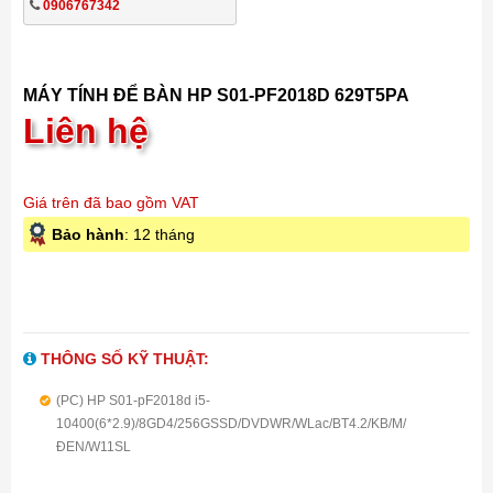
0906767342
MÁY TÍNH ĐỂ BÀN HP S01-PF2018D 629T5PA
Liên hệ
Giá trên đã bao gồm VAT
Bảo hành
: 12 tháng
THÔNG SỐ KỸ THUẬT:
(PC) HP S01-pF2018d i5-
10400(6*2.9)/8GD4/256GSSD/DVDWR/WLac/BT4.2/KB/M/
ĐEN/W11SL