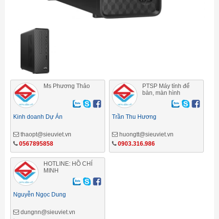
Ms Phương Thảo
PTSP Máy tính để
bàn, màn hình
Kinh doanh Dự Án
Trần Thu Hương
thaopt@sieuviet.vn
huongtt@sieuviet.vn
0567895858
0903.316.986
HOTLINE: HỒ CHÍ
MINH
Nguyễn Ngọc Dung
dungnn@sieuviet.vn