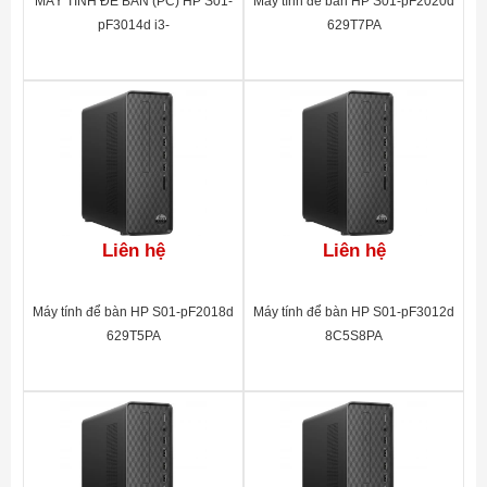
MÁY TÍNH ĐỂ BÀN (PC) HP S01-
Máy tính để bàn HP S01-pF2020d
pF3014d i3-
629T7PA
13100(4*3.4)/8G/256GSSD/DVD-
RW/WL/BT/KB/M/W11SL/
ĐEN(A00B0PA)
Liên hệ
Liên hệ
Máy tính để bàn HP S01-pF2018d
Máy tính để bàn HP S01-pF3012d
629T5PA
8C5S8PA