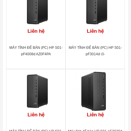
Liên hệ
Liên hệ
MÁY TÍNH ĐỂ BÀN (PC) HP S01-
MÁY TÍNH ĐỂ BÀN (PC) HP S01-
pF4008d AZ0F4PA
pF3014d i3-
13100(4*3.4)/8G/256GSSD/DVD-
RW/WL/BT/KB/M/W11SL/
ĐEN(A00B0PA)
Liên hệ
Liên hệ