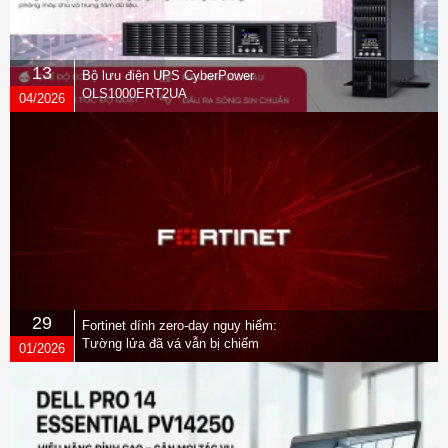
13
Bộ lưu điện UPS CyberPower
OLS1000ERT2UA
04/2026
29
Fortinet dính zero-day nguy hiểm:
Tường lửa đã vá vẫn bị chiếm
01/2026
quyền