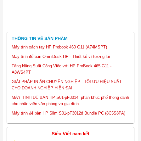
THÔNG TIN VỀ SẢN PHẨM
Máy tính xách tay HP Probook 460 G11 (A74MSPT)
Máy tính để bàn OmniDesk HP - Thiết kế vì tương lai
Tăng Năng Suất Công Việc với HP ProBook 465 G11 -
A8WS4PT
GIẢI PHÁP IN ẤN CHUYÊN NGHIỆP - TỐI ƯU HIỆU SUẤT
CHO DOANH NGHIỆP HIỆN ĐẠI
MÁY TÍNH ĐỂ BÀN HP S01-pF3014, phân khúc phổ thông dành
cho nhân viên văn phòng và gia đình
Máy tính để bàn HP Slim S01-pF3012d Bundle PC (8C5S8PA)
Siêu Việt cam kết