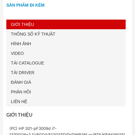
SẢN PHẨM ĐI KÈM
GIỚI THIỆU
THÔNG SỐ KỸ THUẬT
HÌNH ẢNH
VIDEO
TẢI CATALOGUE
TẢI DRIVER
ĐÁNH GIÁ
PHẢN HỒI
LIÊN HỆ
GIỚI THIỆU
(PC) HP S01-pF3009d i7-
13700(16*2.1)/8GD4/512GSSD/DVDWR/WLax/BT5/KB/M/W11SL/