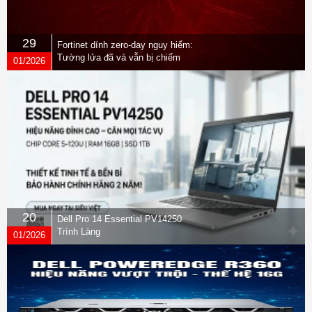
29
Fortinet dính zero-day nguy hiểm:
Tường lửa đã vá vẫn bị chiếm
01/2026
quyền
20
Dell Pro 14 Essential PV14250
Trình Làng
01/2026