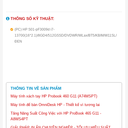
THÔNG SỐ KỸ THUẬT:
(PC) HP S01-pF3009d i7-
13700(16*2.1)/8GD4/512GSSD/DVDWR/WLax/BT5/KB/M/W11SL/
ĐEN
THÔNG TIN VỀ SẢN PHẨM
Máy tính xách tay HP Probook 460 G11 (A74MSPT)
Máy tính để bàn OmniDesk HP - Thiết kế vì tương lai
Tăng Năng Suất Công Việc với HP ProBook 465 G11 -
A8WS4PT
GIẢI PHÁP IN ẤN CHUYÊN NGHIỆP - TỐI ƯU HIỆU SUẤT