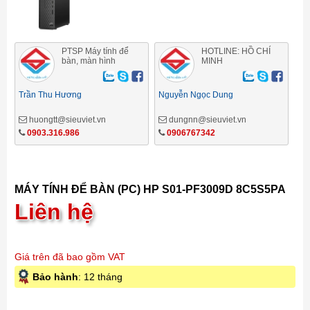
PTSP Máy tính để
HOTLINE: HỒ CHÍ
bàn, màn hình
MINH
Trần Thu Hương
Nguyễn Ngọc Dung
huongtt@sieuviet.vn
dungnn@sieuviet.vn
0903.316.986
0906767342
MÁY TÍNH ĐỂ BÀN (PC) HP S01-PF3009D 8C5S5PA
Liên hệ
Giá trên đã bao gồm VAT
Bảo hành
: 12 tháng