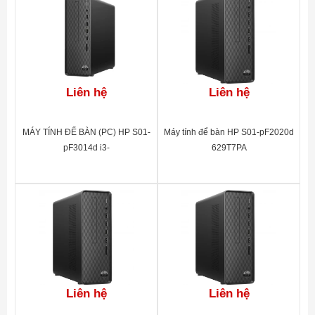
Liên hệ
Liên hệ
MÁY TÍNH ĐỂ BÀN (PC) HP S01-
Máy tính để bàn HP S01-pF2020d
pF3014d i3-
629T7PA
13100(4*3.4)/8G/256GSSD/DVD-
RW/WL/BT/KB/M/W11SL/
ĐEN(A00B0PA)
Liên hệ
Liên hệ