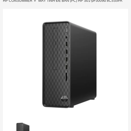
HP CONSUMMER
MÁY TÍNH ĐỂ BÀN (PC) HP S01-pF3009d 8C5S5PA