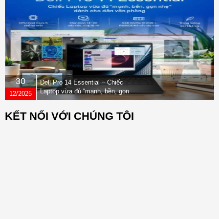
30
Dell Pro 14 Essential – Chiếc
Laptop vừa đủ “mạnh, bền, gọn
12/2025
nhẹ” dành cho dân văn phòng
KẾT NỐI VỚI CHÚNG TÔI