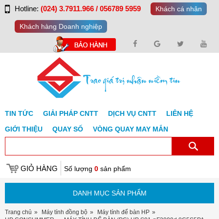
Hotline:
(024) 3.7911.966 / 056789 5959
Khách cá nhân
Khách hàng Doanh nghiệp
TIN TỨC
GIẢI PHÁP CNTT
DỊCH VỤ CNTT
LIÊN HỆ
GIỚI THIỆU
QUAY SỐ
VÒNG QUAY MAY MẮN
GIỎ HÀNG
Số lượng
0
sản phẩm
DANH MỤC SẢN PHẨM
Trang chủ
Máy tính đồng bộ
Máy tính để bàn HP