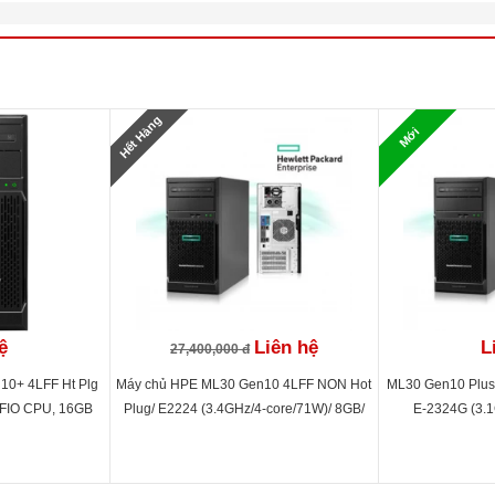
12)
FF 2.5"
Hot Plug
Hết Hàng
Mới
art Array P408i-a SR Gen10 Controller
SATA
0, 1, 5, 6, 10, 50, 60, 1 ADM, 10 ADM (Advanced Data Mirroring)
hernet 1Gb 4-port 369i Adapter
ệ
Liên hệ
L
27,400,000 đ
Dedicated
10+ 4LFF Ht Plg
Máy chủ HPE ML30 Gen10 4LFF NON Hot
ML30 Gen10 Plus
 FIO CPU, 16GB
Plug/ E2224 (3.4GHz/4-core/71W)/ 8GB/
E-2324G (3.1
A 7.2K, 350W
1TB HDD/ S100i/ 350W PS
Embedded SATA, 
350W PS, iLO Sta
0W Plat PS (Yes)