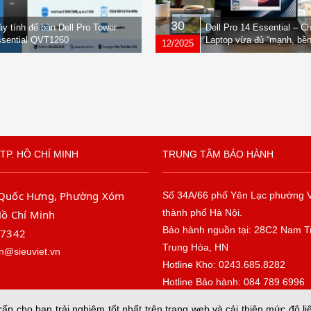
30
y tính để bàn Dell Pro Tower
Dell Pro 14 Essential – C
sential QVT1260
Laptop vừa đủ “mạnh, bền
12/2025
nhẹ” dành cho dân văn ph
TP. HỒ CHÍ MINH
TRUNG TÂM BẢO HÀNH
 Quốc Hưng, Phường Xóm
Số 34A/66 phố Yên Lạc phường 
thành phố Hà Nội.
Hồ Chí Minh
Bảo hành nguồn tại: 28C2 Nam T
67342
Trung Hòa, HN
n@sieuviet.vn
Hotline Kho: 0243.685.8282
Hotline Bảo hành: 084 789 6996
Email: baohanh@sieuviet.vn
p cho bạn trải nghiệm tốt nhất trên trang web và cải thiện mức độ li