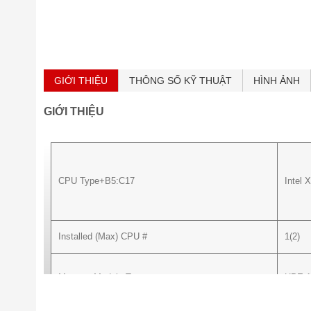
GIỚI THIỆU
THÔNG SỐ KỸ THUẬT
HÌNH ẢNH
GIỚI THIỆU
CPU Type+B5:C17
Intel 
Installed (Max) CPU #
1(2)
Memory Module Type
HPE 1