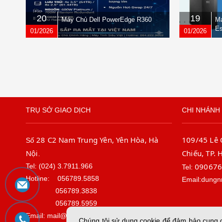
20
19
Máy Chủ Dell PowerEdge R360
Má
Es
01/2026
01/2026
TRỤ SỞ GIAO DỊCH
CHI NHÁNH 
28 C2 Nam Trung Yên, Yên Hòa, Hà
109/45 Lê
Số
Nội
Chiếu, TP. 
.
09067
Tel: (024) 3.7911.966
Tel:
Hotline:
056789.5858
Email:dungn
056789.3838
056789.5959
Email: mail@sieuviet.vn
Chúng tôi sử dụng cookie để đảm bảo cung cấ