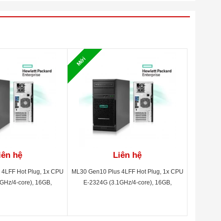
Mới
iên hệ
Liên hệ
 4LFF Hot Plug, 1x CPU
ML30 Gen10 Plus 4LFF Hot Plug, 1x CPU
GHz/4-core), 16GB,
E-2324G (3.1GHz/4-core), 16GB,
2TB SATA 7.2K, 2x1GE,
Embedded SATA, 2TB SATA 7.2K, 2x1GE,
ndard, 4 year TC Basic
350W PS, iLO Standard, 4 year TC Basic