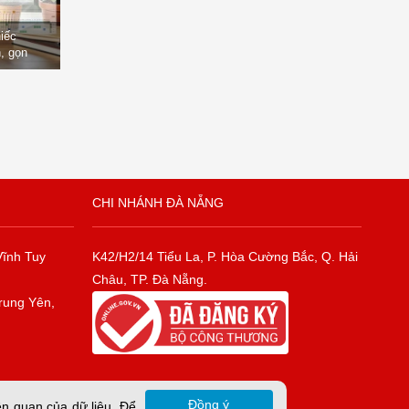
hiếc
, gọn
òng
CHI NHÁNH ĐÀ NẴNG
Vĩnh Tuy
K42/H2/14 Tiểu La, P. Hòa Cường Bắc, Q. Hải
Châu, TP. Đà Nẵng.
rung Yên,
Đồng ý
ên quan của dữ liệu. Để