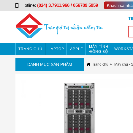
Hotline:
(024) 3.7911.966 / 056789 5959
Khách cá nhâ
T
MÁY TÍNH
TRANG CHỦ
LAPTOP
APPLE
WORKSTA
ĐỒNG BỘ
DANH MỤC SẢN PHẨM
Trang chủ
Máy chủ - 