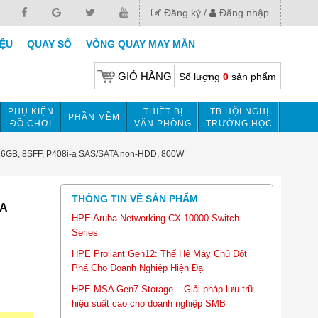
Đăng ký
Đăng nhập
IỆU
QUAY SỐ
VÒNG QUAY MAY MẮN
GIỎ HÀNG
Số lượng
0
sản phẩm
PHỤ KIỆN
THIẾT BỊ
TB HỘI NGHỊ
PHẦN MỀM
ĐỒ CHƠI
VĂN PHÒNG
TRƯỜNG HỌC
6GB, 8SFF, P408i-a SAS/SATA non-HDD, 800W
THÔNG TIN VỀ SẢN PHẨM
-A
HPE Aruba Networking CX 10000 Switch
Series
HPE Proliant Gen12: Thế Hệ Máy Chủ Đột
Phá Cho Doanh Nghiệp Hiện Đại
HPE MSA Gen7 Storage – Giải pháp lưu trữ
hiệu suất cao cho doanh nghiệp SMB