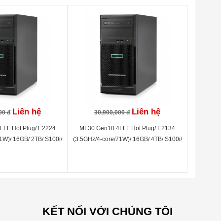
Liên hệ
Liên hệ
00 đ
30,900,000 đ
FF Hot Plug/ E2224
ML30 Gen10 4LFF Hot Plug/ E2134
1W)/ 16GB/ 2TB/ S100i/
(3.5GHz/4-core/71W)/ 16GB/ 4TB/ S100i/
50W PS
350W PS
KẾT NỐI VỚI CHÚNG TÔI