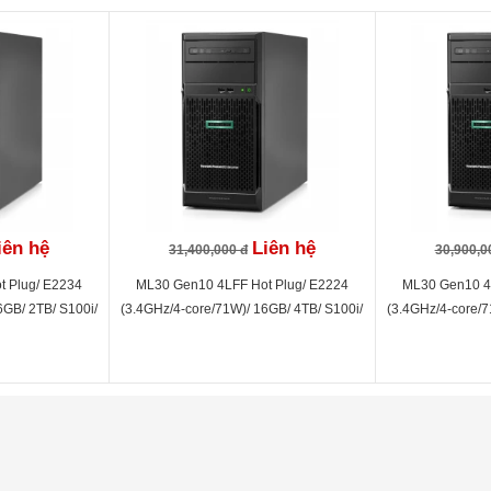
rts, 3yr Labor, 3yr Onsite support with NBD response
iên hệ
Liên hệ
31,400,000 đ
30,900,0
t Plug/ E2234
ML30 Gen10 4LFF Hot Plug/ E2224
ML30 Gen10 4L
6GB/ 2TB/ S100i/
(3.4GHz/4-core/71W)/ 16GB/ 4TB/ S100i/
(3.4GHz/4-core/7
S
350W PS
3