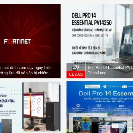
20
rtinet dính zero-day nguy hiểm:
Dell Pro 14 Essential PV
ờng lửa đã vá vẫn bị chiếm
Trình Làng
01/2026
yền