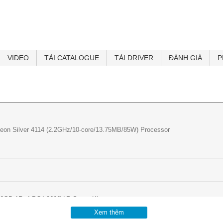
Standard Warranty 3yr Parts, 3yr Labor, 3yr Onsite support with NBD re
62,900,000 ₫
VIDEO
TẢI CATALOGUE
TẢI DRIVER
ĐÁNH GIÁ
P
Xeon
Silver 4114
(2.2GHz/10-core/13.75MB/85W) Processor
6GB 1Rx4 PC4-2666V-R Smart Kit
Xem thêm