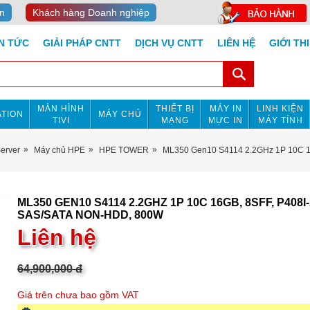
n
Khách hàng Doanh nghiệp
IN TỨC
GIẢI PHÁP CNTT
DỊCH VỤ CNTT
LIÊN HỆ
GIỚI TH
MÀN HÌNH
THIẾT BỊ
MÁY IN
LINH KIỆN
TION
MÁY CHỦ
TIVI
MẠNG
MỰC IN
MÁY TÍNH
Server
Máy chủ HPE
HPE TOWER
ML350 Gen10 S4114 2.2GHz 1P 10C 1
ML350 GEN10 S4114 2.2GHZ 1P 10C 16GB, 8SFF, P408I
SAS/SATA NON-HDD, 800W
Liên hệ
64,900,000
đ
Giá trên chưa bao gồm VAT