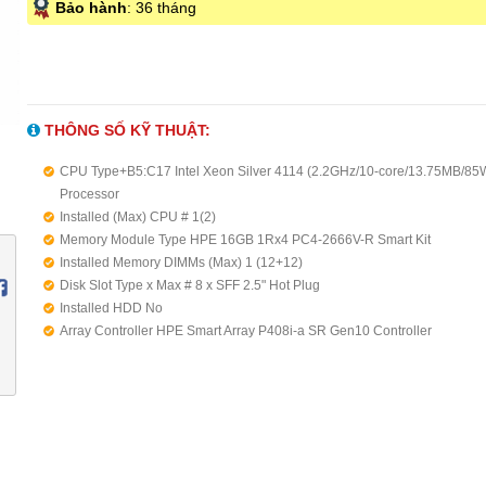
Bảo hành
: 36 tháng
THÔNG SỐ KỸ THUẬT:
CPU Type+B5:C17 Intel Xeon Silver 4114 (2.2GHz/10-core/13.75MB/85
Processor
Installed (Max) CPU # 1(2)
Memory Module Type HPE 16GB 1Rx4 PC4-2666V-R Smart Kit
Installed Memory DIMMs (Max) 1 (12+12)
Disk Slot Type x Max # 8 x SFF 2.5" Hot Plug
Installed HDD No
Array Controller HPE Smart Array P408i-a SR Gen10 Controller
RAID Supported SAS/SATA 0, 1, 5, 6, 10, 50, 60, 1 ADM, 10 ADM (Advan
Data Mirroring)
NIC (LOM) HPE Ethernet 1Gb 4-port 369i Adapter
iLO Port YES. Dedicated
PCI Supported 8
Power Supply (Redundant Support) 1 x 800W Plat PS (Yes)