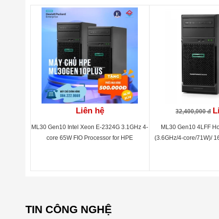
Standard Warranty
3yr Pa
Liên hệ
L
32,400,000 đ
ML30 Gen10 Intel Xeon E-2324G 3.1GHz 4-
ML30 Gen10 4LFF Ho
core 65W FIO Processor for HPE
(3.6GHz/4-core/71W)/ 1
350W P
TIN CÔNG NGHỆ