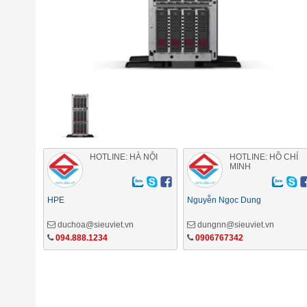
HOTLINE: HÀ NỘI
HOTLINE: HỒ CHÍ
MINH
HPE
Nguyễn Ngọc Dung
duchoa@sieuviet.vn
dungnn@sieuviet.vn
094.888.1234
0906767342