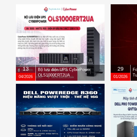
13
29
Bộ lưu điện UPS CyberPower
Fo
OLS1000ERT2UA
Tư
04/2026
01/2026
qu