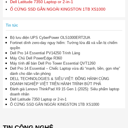
Dell Latitude 7350 Laptop or 2-in-1
Ổ CỨNG SSD GẮN NGOÀI KINGSTON 1TB XS1000
Tin tức
Bộ lưu điện UPS CyberPower OLS1000ERT2UA
Fortinet dính zero-day nguy hiểm: Tường lửa đã vá vẫn bị chiếm
quyền
Dell Pro 14 Essential PV14250 Trình Làng
Máy Chủ Dell PowerEdge R360
Máy tính để bàn Dell Pro Tower Essential QVT1260
Dell Pro 14 Essential – Chiếc Laptop vừa đủ “mạnh, bền, gọn nhẹ”
dành cho dân văn phòng
DELL TECHNOLOGIES & SIÊU VIỆT: ĐỒNG HÀNH CÙNG
DOANH NGHIỆP VIỆT TRÊN HÀNH TRÌNH BỨT PHÁ
Đánh giá Lenovo ThinkPad X9 15 Gen 1 (2025): Siêu phẩm laptop
doanh nhân
Dell Latitude 7350 Laptop or 2-in-1
Ổ CỨNG SSD GẮN NGOÀI KINGSTON 1TB XS1000
TIN CÔNG NGHỆ