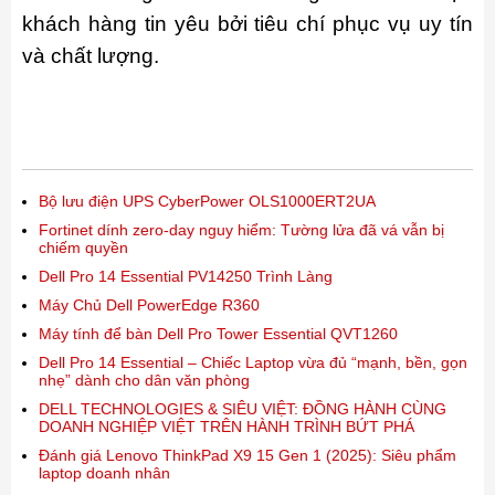
khách hàng tin yêu bởi tiêu chí phục vụ uy tín
và chất lượng.
Bộ lưu điện UPS CyberPower OLS1000ERT2UA
Fortinet dính zero-day nguy hiểm: Tường lửa đã vá vẫn bị
chiếm quyền
Dell Pro 14 Essential PV14250 Trình Làng
Máy Chủ Dell PowerEdge R360
Máy tính để bàn Dell Pro Tower Essential QVT1260
Dell Pro 14 Essential – Chiếc Laptop vừa đủ “mạnh, bền, gọn
nhẹ” dành cho dân văn phòng
DELL TECHNOLOGIES & SIÊU VIỆT: ĐỒNG HÀNH CÙNG
DOANH NGHIỆP VIỆT TRÊN HÀNH TRÌNH BỨT PHÁ
Đánh giá Lenovo ThinkPad X9 15 Gen 1 (2025): Siêu phẩm
laptop doanh nhân