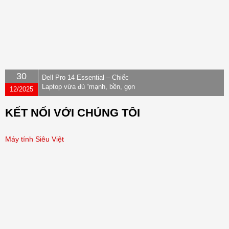
30
Dell Pro 14 Essential – Chiếc
Laptop vừa đủ “mạnh, bền, gọn
12/2025
nhẹ” dành cho dân văn phòng
KẾT NỐI VỚI CHÚNG TÔI
Máy tính Siêu Việt