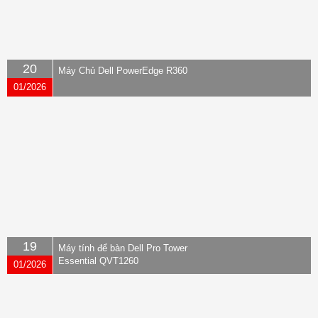
20
Máy Chủ Dell PowerEdge R360
01/2026
19
Máy tính để bàn Dell Pro Tower
Essential QVT1260
01/2026