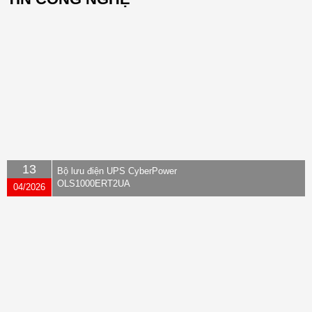
13
Bộ lưu điện UPS CyberPower
OLS1000ERT2UA
04/2026