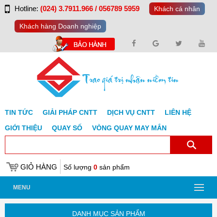
Hotline:
(024) 3.7911.966 / 056789 5959
Khách cá nhân
Khách hàng Doanh nghiệp
TIN TỨC
GIẢI PHÁP CNTT
DỊCH VỤ CNTT
LIÊN HỆ
GIỚI THIỆU
QUAY SỐ
VÒNG QUAY MAY MẮN
GIỎ HÀNG
Số lượng
0
sản phẩm
MENU
DANH MỤC SẢN PHẨM