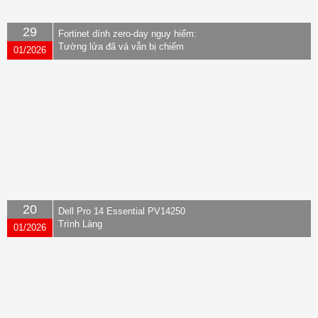
29
Fortinet dính zero-day nguy hiểm:
Tường lửa đã vá vẫn bị chiếm
01/2026
quyền
20
Dell Pro 14 Essential PV14250
Trình Làng
01/2026