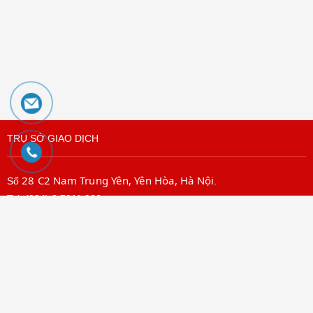
TRỤ SỞ GIAO DỊCH
28 C2 Nam Trung Yên, Yên Hòa, Hà Nội
Số
.
Tel: (024) 3.7911.966
Hotline:
056789.5858
056789.3838
056789.5959
Email: mail@sieuviet.vn
CHI NHÁNH TP. HỒ CHÍ MINH