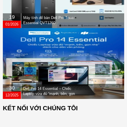
19
Máy tính để bàn Dell Pro Tower
Essential QVT1260
01/2026
30
Dell Pro 14 Essential – Chiếc
Laptop vừa đủ “mạnh, bền, gọn
12/2025
nhẹ” dành cho dân văn phòng
KẾT NỐI VỚI CHÚNG TÔI