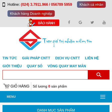
Hotline:
(024) 3.7911.966 / 056789 5959
Khách cá nhân
Khách hàng Doanh nghiệp
TIN TỨC
GIẢI PHÁP CNTT
DỊCH VỤ CNTT
LIÊN HỆ
GIỚI THIỆU
QUAY SỐ
VÒNG QUAY MAY MẮN
GIỎ HÀNG
Số lượng
0
sản phẩm
MENU
DANH MỤC SẢN PHẨM