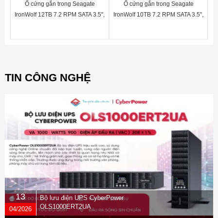
Ổ cứng gắn trong Seagate
Ổ cứng gắn trong Seagate
IronWolf 12TB 7.2 RPM SATA 3.5",
IronWolf 10TB 7.2 RPM SATA 3.5",
256MB Cache, 3YR
256MB Cache, 3YR
WTY_ST12000VN0007
WTY_ST10000VN0004
TIN CÔNG NGHỆ
13
Bộ lưu điện UPS CyberPower
OLS1000ERT2UA
04/2026