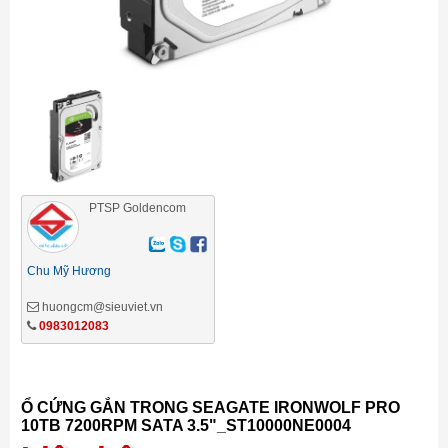
PTSP Goldencom
Chu Mỹ Hương
huongcm@sieuviet.vn
0983012083
Ổ CỨNG GẮN TRONG SEAGATE IRONWOLF PRO
10TB 7200RPM SATA 3.5"_ST10000NE0004