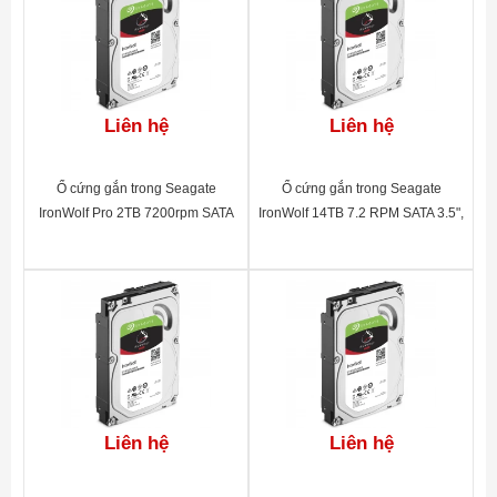
Liên hệ
Liên hệ
Ổ cứng gắn trong Seagate
Ổ cứng gắn trong Seagate
IronWolf Pro 2TB 7200rpm SATA
IronWolf 14TB 7.2 RPM SATA 3.5",
3.5"_ST2000NE0025
256MB Cache, 3YR
WTY_ST14000VN0008
Liên hệ
Liên hệ