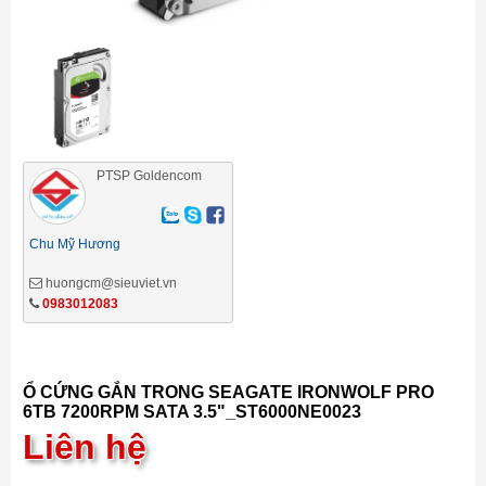
PTSP Goldencom
Chu Mỹ Hương
huongcm@sieuviet.vn
0983012083
Ổ CỨNG GẮN TRONG SEAGATE IRONWOLF PRO
6TB 7200RPM SATA 3.5"_ST6000NE0023
Liên hệ