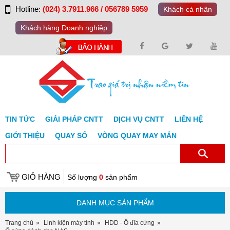
Hotline:
(024) 3.7911.966 / 056789 5959
Khách cá nhân
Khách hàng Doanh nghiệp
TIN TỨC
GIẢI PHÁP CNTT
DỊCH VỤ CNTT
LIÊN HỆ
GIỚI THIỆU
QUAY SỐ
VÒNG QUAY MAY MẮN
GIỎ HÀNG
Số lượng
0
sản phẩm
DANH MỤC SẢN PHẨM
Trang chủ
Linh kiện máy tính
HDD - Ổ đĩa cứng