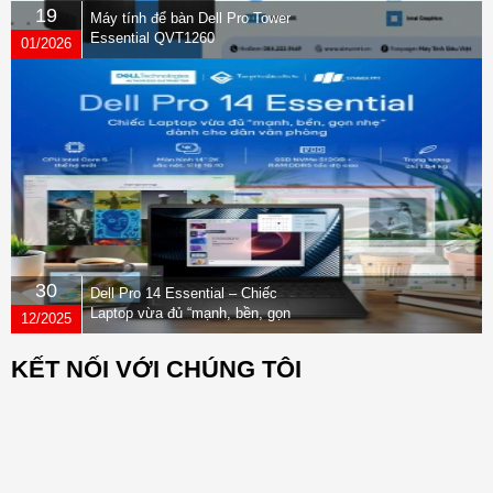
19
Máy tính để bàn Dell Pro Tower
Essential QVT1260
01/2026
30
Dell Pro 14 Essential – Chiếc
Laptop vừa đủ “mạnh, bền, gọn
12/2025
nhẹ” dành cho dân văn phòng
KẾT NỐI VỚI CHÚNG TÔI