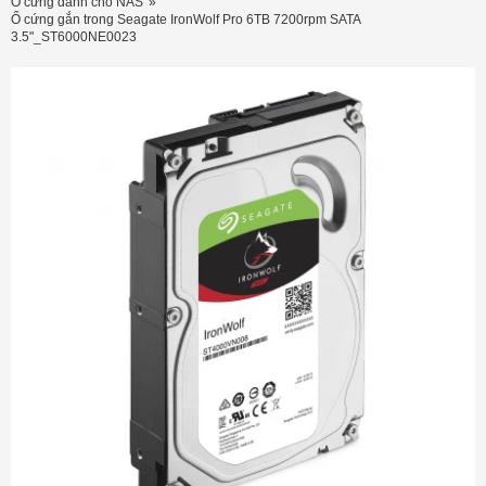
Ổ cứng dành cho NAS
Ổ cứng gắn trong Seagate IronWolf Pro 6TB 7200rpm SATA
3.5"_ST6000NE0023