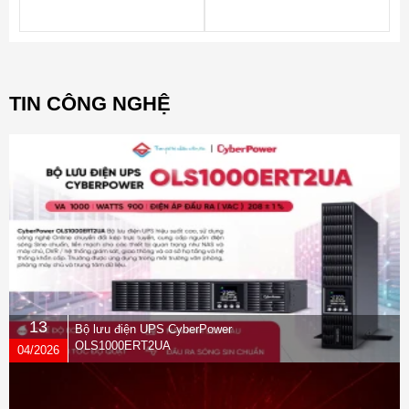
256MB Cache, 3YR
256MB Cache, 3YR
WTY_ST12000VN0007
WTY_ST10000VN0004
TIN CÔNG NGHỆ
13
Bộ lưu điện UPS CyberPower
OLS1000ERT2UA
04/2026