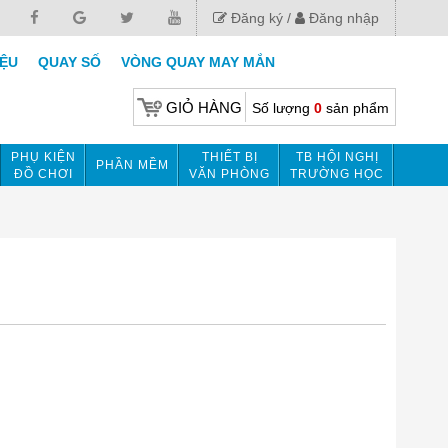
Đăng ký
Đăng nhập
IỆU
QUAY SỐ
VÒNG QUAY MAY MẮN
GIỎ HÀNG
Số lượng
0
sản phẩm
PHỤ KIỆN
THIẾT BỊ
TB HỘI NGHỊ
PHẦN MỀM
ĐỒ CHƠI
VĂN PHÒNG
TRƯỜNG HỌC