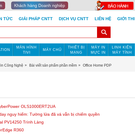
n
Khách hàng Doanh nghiệp
IN TỨC
GIẢI PHÁP CNTT
DỊCH VỤ CNTT
LIÊN HỆ
GIỚI TH
MÀN HÌNH
THIẾT BỊ
MÁY IN
LINH KIỆN
TION
MÁY CHỦ
TIVI
MẠNG
MỰC IN
MÁY TÍNH
Tin Công Nghệ
Bài viết sản phẩm phần mềm
Office Home PDP
 CyberPower OLS1000ERT2UA
-day nguy hiểm: Tường lửa đã vá vẫn bị chiếm quyền
ial PV14250 Trình Làng
erEdge R360