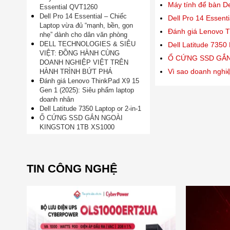
Máy tính để bàn D
Essential QVT1260
Dell Pro 14 Essential – Chiếc
Dell Pro 14 Essent
Laptop vừa đủ “mạnh, bền, gọn
Đánh giá Lenovo T
nhẹ” dành cho dân văn phòng
DELL TECHNOLOGIES & SIÊU
Dell Latitude 7350 
VIỆT: ĐỒNG HÀNH CÙNG
Ổ CỨNG SSD GẮN
DOANH NGHIỆP VIỆT TRÊN
Vì sao doanh nghiệ
HÀNH TRÌNH BỨT PHÁ
Đánh giá Lenovo ThinkPad X9 15
Gen 1 (2025): Siêu phẩm laptop
doanh nhân
Dell Latitude 7350 Laptop or 2-in-1
Ổ CỨNG SSD GẮN NGOÀI
KINGSTON 1TB XS1000
TIN CÔNG NGHỆ