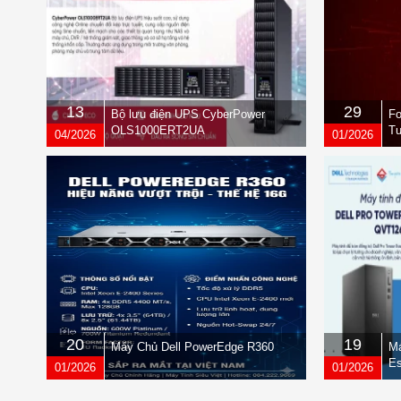
13
29
Bộ lưu điện UPS CyberPower
Fo
OLS1000ERT2UA
Tư
04/2026
01/2026
qu
20
19
Máy Chủ Dell PowerEdge R360
Má
Es
01/2026
01/2026