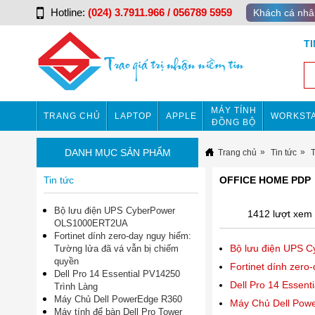
Hotline:
(024) 3.7911.966 / 056789 5959
Khách cá nhâ
T
MÁY TÍNH
TRANG CHỦ
LAPTOP
APPLE
WORKSTA
ĐỒNG BỘ
DANH MỤC SẢN PHẨM
Trang chủ
Tin tức
Tin tức
OFFICE HOME PDP
Bộ lưu điện UPS CyberPower
1412 lượt xem
OLS1000ERT2UA
Fortinet dính zero-day nguy hiểm:
Bộ lưu điện UPS
Tường lửa đã vá vẫn bị chiếm
quyền
Fortinet dính zero
Dell Pro 14 Essential PV14250
Dell Pro 14 Essent
Trình Làng
Máy Chủ Dell PowerEdge R360
Máy Chủ Dell Pow
Máy tính để bàn Dell Pro Tower