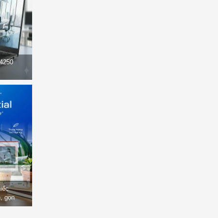
14250
hiếc
, gọn
òng