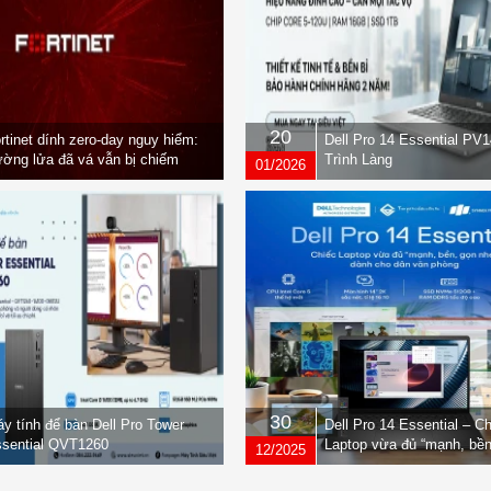
20
rtinet dính zero-day nguy hiểm:
Dell Pro 14 Essential PV
ờng lửa đã vá vẫn bị chiếm
Trình Làng
01/2026
yền
30
y tính để bàn Dell Pro Tower
Dell Pro 14 Essential – C
sential QVT1260
Laptop vừa đủ “mạnh, bền
12/2025
nhẹ” dành cho dân văn ph