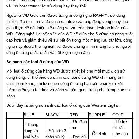
và linh hoạt trong việc sử dụng hay thay thế.
Ngoài ra WD Gold còn được trang bị công nghệ RAFF™, sử dụng
thiết bị điện tử tinh vi để quan sát drive và rung động vòng quay thời
gian thực để cải thiện hiệu năng so với các drive desktop khác của
WD. Công nghệ HelioSeal™ của WD sẽ giúp cho ổ cứng có năng suất
cao hơn và giảm thiểu về sự bất ổn trong một mảng lưu trữ lớn, công
nghệ này được thử nghiệm và được chứng minh mang lại cho người
dùng ổ cứng chắc chắn và tiết kiệm điện năng.
So sánh các loại ổ cứng của WD
Mỗi loại ổ cứng của hãng WD được thiết kế cho mỗi mục đích sử
dụng riêng, vì thế việc so sánh các loại ổ cứng WD chỉ mang tính
chất tham khảo, khi lựa chọn dòng ổ cứng bạn còn phải xem xét
thêm nhiều yếu tố khác và đánh số tầm quan trọng cho từng mục so
sánh.
Dưới đây là bảng so sánh các loại ổ cứng của Western Digital:
BLUE
BLACK
RED
PURPLE
GOLD
– Ổn định
– Hỗ trợ
– Thông
cao
tốt các
dụng và
– Sở hữu 2
– Ổn định
máy chủ
phổ biến
nhân xử lý
– Đọc dữ