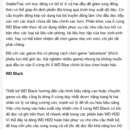
StableTrac với trục động cơ bố trí ở cả hai đầu để giảm rung đồng
thời có thể giúp ổn định phiến đĩa trong quá trình truy xuất dữ liệu. Cơ
cấu truyền động kép sử dụng hai bộ truyền động làm cho đầu đọc tiếp
xúc với các track chứa dữ liệu chính xác hơn. Phân khúc của ổ cứng
WD Blue trên thực tế sử dụng nhằm phục vụ các nhu cầu lưu trữ cơ
bản như các loại tài liệu văn phòng, tài liệu học tập của học sinh-sinh
viên, hay có thể kiêm nhiệm để chơi game nhẹ với mức chi phí rất
phải chăng.
Đối với các game thủ có phong cách chơi game “adventure” (thích
phiêu lưu thế giới ảo, trải nghiệm nhiều game) nhưng lại không muốn
quá đầu tư vào ổ cứng thì ổ WD Blue chính là lựa chọn hoàn hảo.
WD Black
Thiết kế WD Black hướng đến cấu hình hiệu năng cao hoặc chuyên
game và đây cũng là dòng ổ cứng duy nhất được hãng trang bị hai
nhân xử lý và tăng cường sức mạnh xử lý để tối ưu hóa hiệu năng.
Việc chú trọng vào hiệu suất này khiến cho ổ cứng WD Black có tốc
độ đọc và ghi trên thực tế nhanh nhất trong các phiên bản WD HDD.
Vì thế đây là dòng WD HDD hoàn hảo phục vụ cho nhu cầu thiết kế,
đồ hoạ vốn yêu cầu song song cả về tốc độ đọc lẫn khả năng lưu trữ