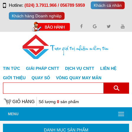
Hotline:
(024) 3.7911.966 / 056789 5959
Khách cá nhân
Khách hàng Doanh nghiệp
TIN TỨC
GIẢI PHÁP CNTT
DỊCH VỤ CNTT
LIÊN HỆ
GIỚI THIỆU
QUAY SỐ
VÒNG QUAY MAY MẮN
GIỎ HÀNG
Số lượng
0
sản phẩm
MENU
DANH MỤC SẢN PHẨM