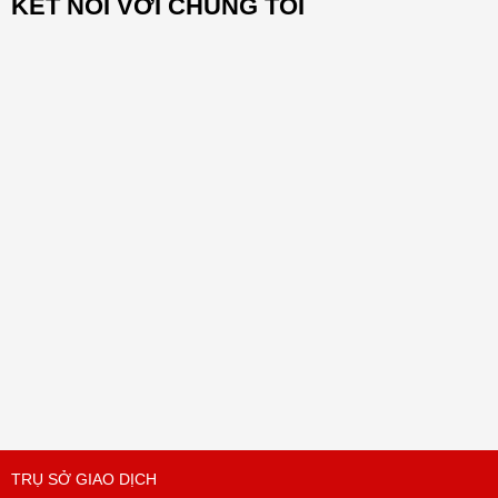
KẾT NỐI VỚI CHÚNG TÔI
TRỤ SỞ GIAO DỊCH