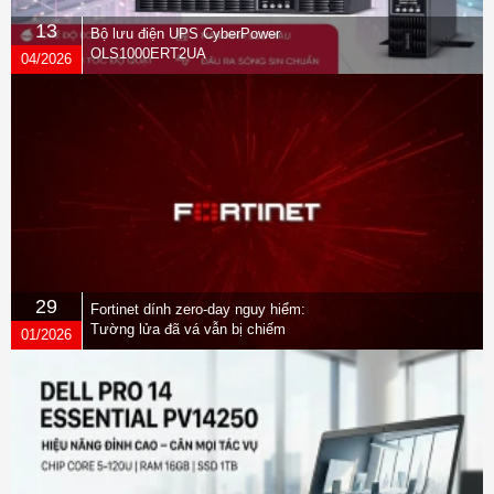
13
Bộ lưu điện UPS CyberPower
OLS1000ERT2UA
04/2026
29
Fortinet dính zero-day nguy hiểm:
Tường lửa đã vá vẫn bị chiếm
01/2026
quyền