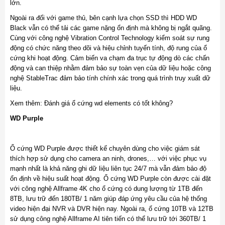
lớn.
Ngoài ra đối với game thủ, bên cạnh lựa chọn SSD thì HDD WD
Black vẫn có thể tải các game nặng ổn định mà không bị ngắt quãng.
Cùng với công nghệ Vibration Control Technology kiểm soát sự rung
động có chức năng theo dõi và hiệu chỉnh tuyến tính, độ rung của ổ
cứng khi hoạt động. Cảm biến va chạm đa trục tự động dò các chấn
động và can thiệp nhằm đảm bảo sự toàn vẹn của dữ liệu hoặc công
nghệ StableTrac đảm bảo tính chính xác trong quá trình truy xuất dữ
liệu.
Xem thêm: Đánh giá ổ cứng wd elements có tốt không?
WD Purple
Ổ cứng WD Purple được thiết kế chuyên dùng cho việc giám sát
thích hợp sử dụng cho camera an ninh, drones,… với việc phục vụ
mạnh nhất là khả năng ghi dữ liệu liên tục 24/7 mà vẫn đảm bảo độ
ổn định về hiệu suất hoạt động. Ổ cứng WD Purple còn được cài đặt
với công nghệ Allframe 4K cho ổ cứng có dung lượng từ 1TB đến
8TB, lưu trữ đến 180TB/ 1 năm giúp đáp ứng yêu cầu của hệ thống
video hiện đại NVR và DVR hiện nay. Ngoài ra, ổ cứng 10TB và 12TB
sử dụng công nghệ Allframe AI tiên tiến có thể lưu trữ tới 360TB/ 1