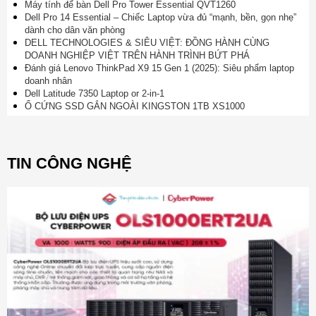
Máy tính để bàn Dell Pro Tower Essential QVT1260
Dell Pro 14 Essential – Chiếc Laptop vừa đủ “mạnh, bền, gọn nhẹ”
dành cho dân văn phòng
DELL TECHNOLOGIES & SIÊU VIỆT: ĐỒNG HÀNH CÙNG
DOANH NGHIỆP VIỆT TRÊN HÀNH TRÌNH BỨT PHÁ
Đánh giá Lenovo ThinkPad X9 15 Gen 1 (2025): Siêu phẩm laptop
doanh nhân
Dell Latitude 7350 Laptop or 2-in-1
Ổ CỨNG SSD GẮN NGOÀI KINGSTON 1TB XS1000
TIN CÔNG NGHỆ