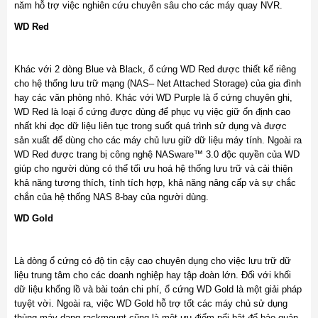
năm hỗ trợ việc nghiên cứu chuyên sâu cho các máy quay NVR.
WD Red
Khác với 2 dòng Blue và Black, ổ cứng WD Red được thiết kế riêng
cho hệ thống lưu trữ mạng (NAS– Net Attached Storage) của gia đình
hay các văn phòng nhỏ. Khác với WD Purple là ổ cứng chuyên ghi,
WD Red là loại ổ cứng được dùng để phục vụ việc giữ ổn định cao
nhất khi đọc dữ liệu liên tục trong suốt quá trình sử dụng và được
sản xuất để dùng cho các máy chủ lưu giữ dữ liệu máy tính. Ngoài ra
WD Red được trang bị công nghệ NASware™ 3.0 độc quyền của WD
giúp cho người dùng có thể tối ưu hoá hệ thống lưu trữ và cải thiện
khả năng tương thích, tính tích hợp, khả năng nâng cấp và sự chắc
chắn của hệ thống NAS 8-bay của người dùng.
WD Gold
Là dòng ổ cứng có độ tin cậy cao chuyên dụng cho việc lưu trữ dữ
liệu trung tâm cho các doanh nghiệp hay tập đoàn lớn. Đối với khối
dữ liệu khổng lồ và bài toán chi phí, ổ cứng WD Gold là một giải pháp
tuyệt vời. Ngoài ra, việc WD Gold hỗ trợ tốt các máy chủ sử dụng
thùng máy dạng rackmount cũng là một ưu điểm nổi bật để bảo quản