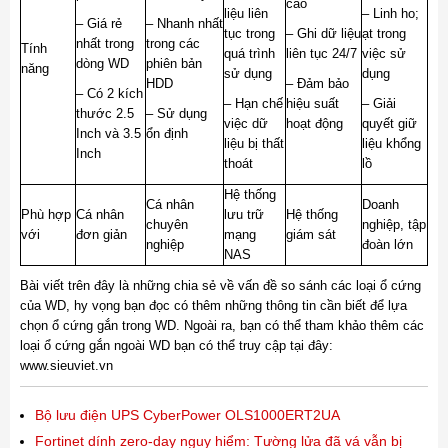
cao
liệu liên
– Linh ho;
– Giá rẻ
– Nhanh nhất
tục trong
– Ghi dữ liệu
ạt trong
nhất trong
trong các
Tính
quá trình
liên tục 24/7
việc sử
dòng WD
phiên bản
năng
sử dụng
dụng
HDD
– Đảm bảo
– Có 2 kích
– Hạn chế
hiệu suất
– Giải
thước 2.5
– Sử dụng
việc dữ
hoạt động
quyết giữ
Inch và 3.5
ổn định
liệu bị thất
liệu khổng
Inch
thoát
lồ
Hệ thống
Cá nhân
Doanh
Phù hợp
Cá nhân
lưu trữ
Hệ thống
chuyên
nghiệp, tập
với
đơn giản
mạng
giám sát
nghiệp
đoàn lớn
NAS
Bài viết trên đây là những chia sẻ về vấn đề so sánh các loại ổ cứng
của WD, hy vọng bạn đọc có thêm những thông tin cần biết để lựa
chọn ổ cứng gắn trong WD. Ngoài ra, bạn có thể tham khảo thêm các
loại ổ cứng gắn ngoài WD bạn có thể truy cập tại đây:
www.sieuviet.vn
Bộ lưu điện UPS CyberPower OLS1000ERT2UA
Fortinet dính zero-day nguy hiểm: Tường lửa đã vá vẫn bị