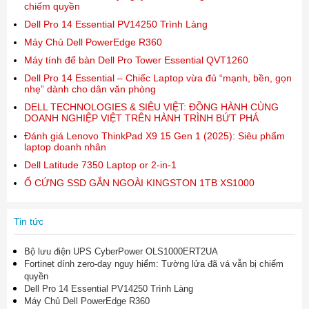
chiếm quyền
Dell Pro 14 Essential PV14250 Trình Làng
Máy Chủ Dell PowerEdge R360
Máy tính để bàn Dell Pro Tower Essential QVT1260
Dell Pro 14 Essential – Chiếc Laptop vừa đủ “mạnh, bền, gọn
nhẹ” dành cho dân văn phòng
DELL TECHNOLOGIES & SIÊU VIỆT: ĐỒNG HÀNH CÙNG
DOANH NGHIỆP VIỆT TRÊN HÀNH TRÌNH BỨT PHÁ
Đánh giá Lenovo ThinkPad X9 15 Gen 1 (2025): Siêu phẩm
laptop doanh nhân
Dell Latitude 7350 Laptop or 2-in-1
Ổ CỨNG SSD GẮN NGOÀI KINGSTON 1TB XS1000
Tin tức
Bộ lưu điện UPS CyberPower OLS1000ERT2UA
Fortinet dính zero-day nguy hiểm: Tường lửa đã vá vẫn bị chiếm
quyền
Dell Pro 14 Essential PV14250 Trình Làng
Máy Chủ Dell PowerEdge R360