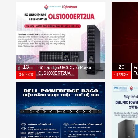
13
29
Bộ lưu điện UPS CyberPower
Fo
OLS1000ERT2UA
Tư
04/2026
01/2026
qu