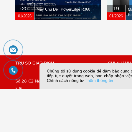
20
19
Máy Chủ Dell PowerEdge R360
Má
Es
01/2026
01/2026
TRỤ SỞ GIAO DỊCH
CHI NHÁNH 
Chúng tôi sử dụng cookie để đảm bảo cung cấ
tiếp tục duyệt trang web, bạn chấp nhận việc
28 C2 Nam Trung Yên, Yên Hòa, Hà
109/45 Lê
Chính sách riêng tư
Thêm thông tin
Số
Nội
Chiếu, TP. 
.
09067
Tel: (024) 3.7911.966
Tel:
Hotline:
056789.5858
Email:dungn
056789.3838
056789.5959
Email: mail@sieuviet.vn