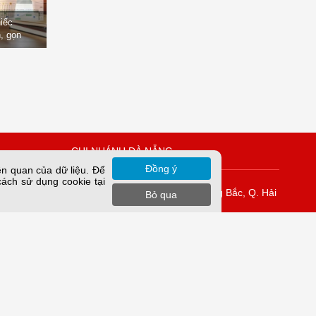
hiếc
, gọn
òng
CHI NHÁNH ĐÀ NẴNG
Đồng ý
ên quan của dữ liệu. Để
cách sử dụng cookie tại
Vĩnh Tuy
K42/H2/14 Tiểu La, P. Hòa Cường Bắc, Q. Hải
Bỏ qua
Châu, TP. Đà Nẵng.
rung Yên,