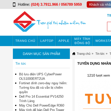
Hotline:
(024) 3.7911.966 / 056789 5959
Khách cá nhâ
T
MÁY TÍNH
TRANG CHỦ
LAPTOP
APPLE
WORKSTA
ĐỒNG BỘ
DANH MỤC SẢN PHẨM
Trang chủ
Tin tức
Tin tức
TUYỂN DỤNG NHÂN V
Bộ lưu điện UPS CyberPower
1210 lượt xem
OLS1000ERT2UA
Fortinet dính zero-day nguy hiểm:
Tường lửa đã vá vẫn bị chiếm
quyền
Dell Pro 14 Essential PV14250
Trình Làng
Máy Chủ Dell PowerEdge R360
Máy tính để bàn Dell Pro Tower