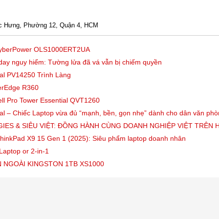
uốc Hưng, Phường 12, Quận 4, HCM
 CyberPower OLS1000ERT2UA
-day nguy hiểm: Tường lửa đã vá vẫn bị chiếm quyền
ial PV14250 Trình Làng
erEdge R360
ell Pro Tower Essential QVT1260
ial – Chiếc Laptop vừa đủ “mạnh, bền, gọn nhẹ” dành cho dân văn ph
IES & SIÊU VIỆT: ĐỒNG HÀNH CÙNG DOANH NGHIỆP VIỆT TRÊN 
hinkPad X9 15 Gen 1 (2025): Siêu phẩm laptop doanh nhân
Laptop or 2-in-1
 NGOÀI KINGSTON 1TB XS1000