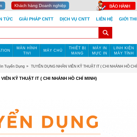
n
Khách hàng Doanh nghiệp
IN TỨC
GIẢI PHÁP CNTT
DỊCH VỤ CNTT
LIÊN HỆ
GIỚI TH
MÀN HÌNH
THIẾT BỊ
MÁY IN
LINH KIỆN
TION
MÁY CHỦ
TIVI
MẠNG
MỰC IN
MÁY TÍNH
Tin Tuyển Dụng
TUYỂN DỤNG NHÂN VIÊN KỸ THUẬT IT ( CHI NHÁNH HỒ CHÍ
IÊN KỸ THUẬT IT ( CHI NHÁNH HỒ CHÍ MINH)