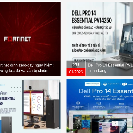
20
rtinet dính zero-day nguy hiểm:
Dell Pro 14 Essential PV
ờng lửa đã vá vẫn bị chiếm
Trình Làng
01/2026
yền