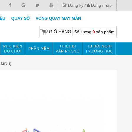
Đăng ký
Đăng nhập
IỆU
QUAY SỐ
VÒNG QUAY MAY MẮN
GIỎ HÀNG
Số lượng
0
sản phẩm
PHỤ KIỆN
THIẾT BỊ
TB HỘI NGHỊ
PHẦN MỀM
ĐỒ CHƠI
VĂN PHÒNG
TRƯỜNG HỌC
 MINH)