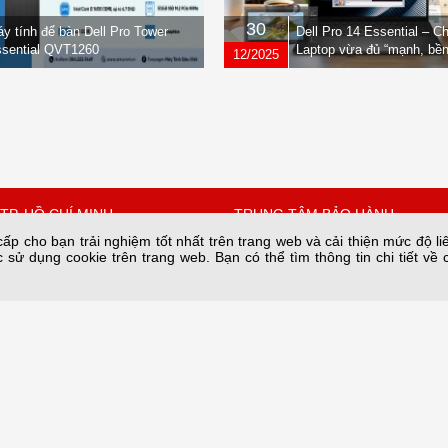
30
y tính để bàn Dell Pro Tower
Dell Pro 14 Essential – C
sential QVT1260
Laptop vừa đủ “mạnh, bền
12/2025
nhẹ” dành cho dân văn ph
TP. HỒ CHÍ MINH
TRUNG TÂM BẢO HÀNH
p cho bạn trải nghiệm tốt nhất trên trang web và cải thiện mức độ li
 sử dụng cookie trên trang web. Bạn có thể tìm thông tin chi tiết về 
 Quốc Hưng, Phường Xóm
Số 34A/66 phố Yên Lạc phường 
thành phố Hà Nội.
Hồ Chí Minh
Bảo hành nguồn tại: 28C2 Nam T
67342
Trung Hòa, HN
n@sieuviet.vn
Hotline Kho: 0243.685.8282
Hotline Bảo hành: 084 789 6996
Email: baohanh@sieuviet.vn