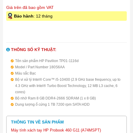
Giá trên đã bao gồm VAT
Bảo hành
: 12 tháng
THÔNG SỐ KỸ THUẬT:
Tên sản phẩm HP Pavilion TP01-1116d
Model / Part Number 180S6AA
Màu sắc Bạc
Bộ vi xử lý Intel® Core™ i5-10400 (2.9 GHz base frequency, up to
4.3 GHz with Intel® Turbo Boost Technology, 12 MB L3 cache, 6
cores)
Bộ nhớ Ram 8 GB DDR4-2666 SDRAM (1 x 8 GB)
Dung lượng ổ cứng 1 TB 7200 rpm SATA HDD
Chipset Main Intel® H470
Ổ đĩa quang DVD-RW
THÔNG TIN VỀ SẢN PHẨM
Nguồn 310 W
Bàn phím HP USB Black wired keyboard
Máy tính xách tay HP Probook 460 G11 (A74MSPT)