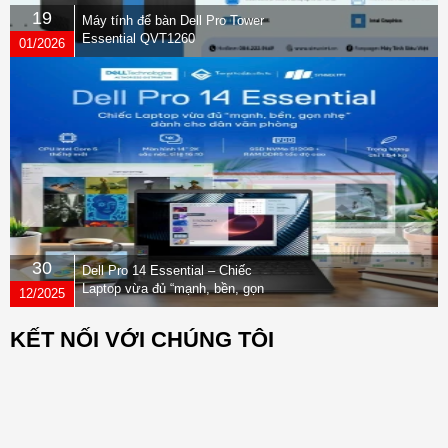
19
Máy tính để bàn Dell Pro Tower
Essential QVT1260
01/2026
30
Dell Pro 14 Essential – Chiếc
Laptop vừa đủ “mạnh, bền, gọn
12/2025
nhẹ” dành cho dân văn phòng
KẾT NỐI VỚI CHÚNG TÔI