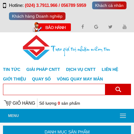
Hotline:
(024) 3.7911.966 / 056789 5959
Khách cá nhân
Khách hàng Doanh nghiệp
TIN TỨC
GIẢI PHÁP CNTT
DỊCH VỤ CNTT
LIÊN HỆ
GIỚI THIỆU
QUAY SỐ
VÒNG QUAY MAY MẮN
GIỎ HÀNG
Số lượng
0
sản phẩm
MENU
DANH MỤC SẢN PHẨM