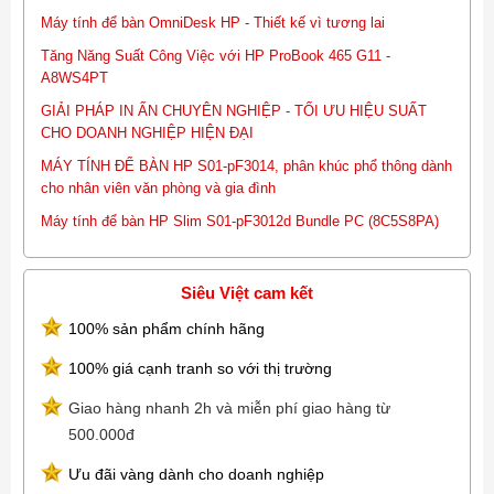
Chuột HP USB Black wired mouse
Máy tính để bàn OmniDesk HP - Thiết kế vì tương lai
Đồ họa NVIDIA® GeForce® GT 730 (2 GB GDDR5 dedicated)
Tăng Năng Suất Công Việc với HP ProBook 465 G11 -
Âm thanh 5.1 surround sound
A8WS4PT
Cổng kết nối "1 SuperSpeed USB Type-C® 5Gbps signaling rate; 4
SuperSpeed USB Type-A 5Gbps signaling rate; 1
GIẢI PHÁP IN ẤN CHUYÊN NGHIỆP - TỐI ƯU HIỆU SUẤT
headphone/microphone combo
CHO DOANH NGHIỆP HIỆN ĐẠI
4 USB 2.0 Type-A; 1 audio-in; 1 audio-out; 1 microphone"
MÁY TÍNH ĐỂ BÀN HP S01-pF3014, phân khúc phổ thông dành
Kích thước 15.54 x 30.3 x 33.74
cho nhân viên văn phòng và gia đình
Trọng lượng 5.96 kg
Hệ điều hành Windows 10 Home Single Language 64
Máy tính để bàn HP Slim S01-pF3012d Bundle PC (8C5S8PA)
Bảo Hành 1 Năm
Xuất xứ China
Siêu Việt cam kết
100% sản phẩm chính hãng
100% giá cạnh tranh so với thị trường
Giao hàng nhanh 2h và miễn phí giao hàng từ
500.000đ
Ưu đãi vàng dành cho doanh nghiệp