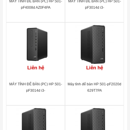
MÁY TÍNH ĐỂ BÀN (PC) HP S01-
MÁY TÍNH ĐỂ BÀN (PC) HP S01-
pF4008d AZ0F4PA
pF3014d i3-
Xuất xứ
China
13100(4*3.4)/8G/256GSSD/DVD-
RW/WL/BT/KB/M/W11SL/
ĐEN(A00B0PA)
Liên hệ
Liên hệ
MÁY TÍNH ĐỂ BÀN (PC) HP S01-
Máy tính để bàn HP S01-pF2020d
pF3014d i3-
629T7PA
13100(4*3.4)/8G/256GSSD/DVD-
RW/WL/BT/KB/M/W11SL/
ĐEN(A00B0PA)