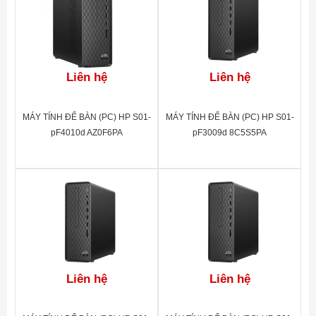
Nguồn
310 W
Bàn phím
HP USB Black wired keyboard
Chuột
HP USB Black wired mouse
Liên hệ
Liên hệ
NVIDIA® GeForce® GT 730 (2 GB
Đồ họa
GDDR5 dedicated)
MÁY TÍNH ĐỂ BÀN (PC) HP S01-
MÁY TÍNH ĐỂ BÀN (PC) HP S01-
Âm thanh
5.1 surround sound
pF4010d AZ0F6PA
pF3009d 8C5S5PA
1 SuperSpeed USB Type-C® 5Gbps
signaling rate; 4 SuperSpeed USB Type-A
5Gbps signaling rate; 1
Cổng kết nối
headphone/microphone combo
4 USB 2.0 Type-A; 1 audio-in; 1 audio-out;
1 microphone
Kích thước
15.54 x 30.3 x 33.74
Trọng lượng
5.96 kg
Liên hệ
Liên hệ
Hệ điều hành
Windows 10 Home Single Language 64
Bảo Hành
1 Năm