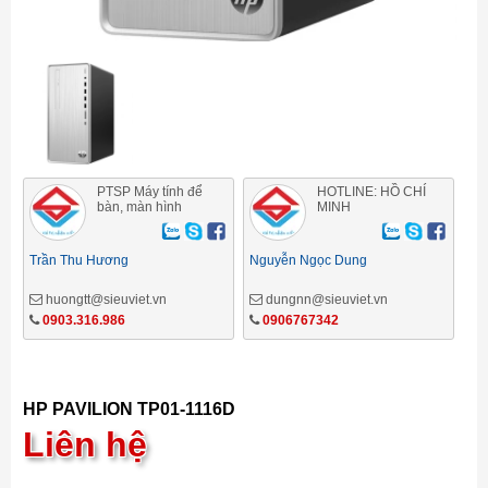
PTSP Máy tính để
HOTLINE: HỒ CHÍ
bàn, màn hình
MINH
Trần Thu Hương
Nguyễn Ngọc Dung
huongtt@sieuviet.vn
dungnn@sieuviet.vn
0903.316.986
0906767342
HP PAVILION TP01-1116D
Liên hệ