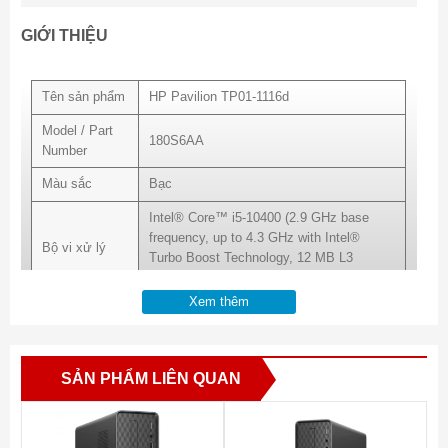
GIỚI THIỆU
Tên sản phẩm
HP Pavilion TP01-1116d
Model / Part
180S6AA
Number
Màu sắc
Bạc
Intel® Core™ i5-10400 (2.9 GHz base
frequency, up to 4.3 GHz with Intel®
Bộ vi xử lý
Turbo Boost Technology, 12 MB L3
cache, 6 cores)
Xem thêm
Bộ nhớ Ram
8 GB DDR4-2666 SDRAM (1 x 8 GB)
Dung lượng ổ
1 TB 7200 rpm SATA HDD
cứng
SẢN PHẨM LIÊN QUAN
Chipset Main
Intel® H470
Ổ đĩa quang
DVD-RW