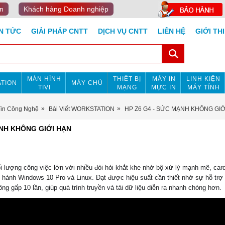
n
Khách hàng Doanh nghiệp
IN TỨC
GIẢI PHÁP CNTT
DỊCH VỤ CNTT
LIÊN HỆ
GIỚI TH
MÀN HÌNH
THIẾT BỊ
MÁY IN
LINH KIỆN
TION
MÁY CHỦ
TIVI
MẠNG
MỰC IN
MÁY TÍNH
Tin Công Nghệ
Bài Viết WORKSTATION
HP Z6 G4 - SỨC MẠNH KHÔNG GIỚ
ẠNH KHÔNG GIỚI HẠN
lượng công việc lớn với nhiều đòi hỏi khắt khe nhờ bộ xử lý mạnh mẽ, card
 hành Windows 10 Pro và Linux. Đạt được hiệu suất cần thiết nhờ sự hỗ trợ c
ông gấp 10 lần, giúp quá trình truyền và tải dữ liệu diễn ra nhanh chóng hơn.