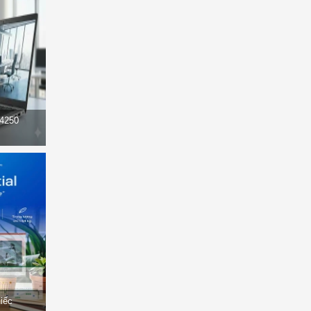
14250
hiếc