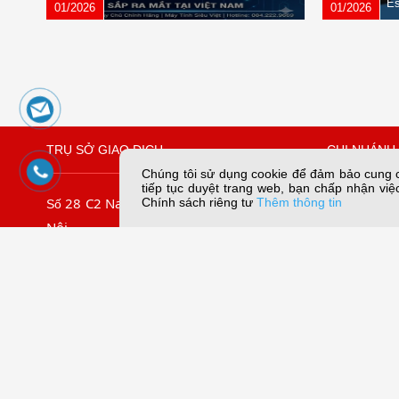
Es
01/2026
01/2026
TRỤ SỞ GIAO DỊCH
CHI NHÁNH 
Chúng tôi sử dụng cookie để đảm bảo cung cấ
tiếp tục duyệt trang web, bạn chấp nhận việc
28 C2 Nam Trung Yên, Yên Hòa, Hà
109/45 Lê
Chính sách riêng tư
Thêm thông tin
Số
Nội
Chiếu, TP. 
.
09067
Tel: (024) 3.7911.966
Tel:
Hotline:
056789.5858
Email:dungn
056789.3838
056789.5959
Email: mail@sieuviet.vn