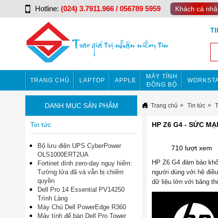
Hotline:
(024) 3.7911.966 / 056789 5959
Khách cá nhâ
T
MÁY TÍNH
TRANG CHỦ
LAPTOP
APPLE
WORKSTA
ĐỒNG BỘ
DANH MỤC SẢN PHẨM
Trang chủ
Tin tức
Tin tức
HP Z6 G4 - SỨC M
Bộ lưu điện UPS CyberPower
710 lượt xem
OLS1000ERT2UA
HP Z6 G4 đảm bảo khối 
Fortinet dính zero-day nguy hiểm:
Tường lửa đã vá vẫn bị chiếm
người dùng với hệ điều
quyền
dữ liệu lớn với băng th
Dell Pro 14 Essential PV14250
Trình Làng
Máy Chủ Dell PowerEdge R360
Máy tính để bàn Dell Pro Tower