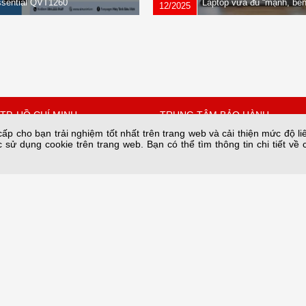
sential QVT1260
Laptop vừa đủ “mạnh, bền
12/2025
nhẹ” dành cho dân văn ph
TP. HỒ CHÍ MINH
TRUNG TÂM BẢO HÀNH
p cho bạn trải nghiệm tốt nhất trên trang web và cải thiện mức độ li
 sử dụng cookie trên trang web. Bạn có thể tìm thông tin chi tiết về 
 Quốc Hưng, Phường Xóm
Số 34A/66 phố Yên Lạc phường 
thành phố Hà Nội.
Hồ Chí Minh
Bảo hành nguồn tại: 28C2 Nam T
67342
Trung Hòa, HN
n@sieuviet.vn
Hotline Kho: 0243.685.8282
Hotline Bảo hành: 084 789 6996
Email: baohanh@sieuviet.vn
copyright sieuviet.vn