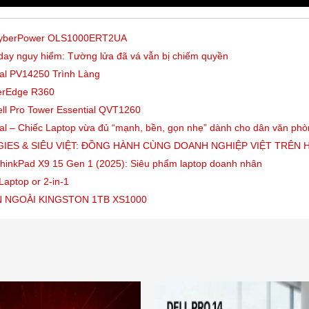
 CyberPower OLS1000ERT2UA
-day nguy hiểm: Tường lửa đã vá vẫn bị chiếm quyền
ial PV14250 Trình Làng
erEdge R360
ell Pro Tower Essential QVT1260
ial – Chiếc Laptop vừa đủ “mạnh, bền, gọn nhẹ” dành cho dân văn ph
IES & SIÊU VIỆT: ĐỒNG HÀNH CÙNG DOANH NGHIỆP VIỆT TRÊN 
hinkPad X9 15 Gen 1 (2025): Siêu phẩm laptop doanh nhân
Laptop or 2-in-1
 NGOÀI KINGSTON 1TB XS1000