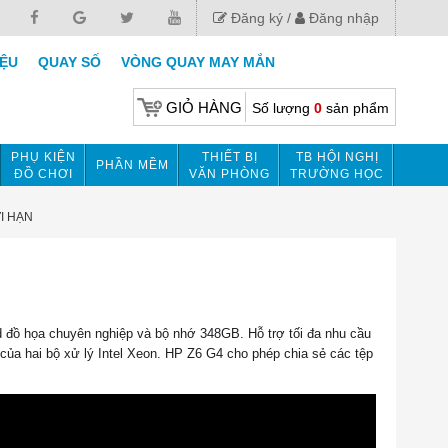
Đăng ký
Đăng nhập
IỆU
QUAY SỐ
VÒNG QUAY MAY MẮN
GIỎ HÀNG
Số lượng
0
sản phẩm
PHỤ KIỆN
THIẾT BỊ
TB HỘI NGHỊ
PHẦN MỀM
ĐỒ CHƠI
VĂN PHÒNG
TRƯỜNG HỌC
I HẠN
 đồ họa chuyên nghiệp và bộ nhớ 348GB. Hỗ trợ tối đa nhu cầu 
ủa hai bộ xử lý Intel Xeon. HP Z6 G4 cho phép chia sẻ các tệp 