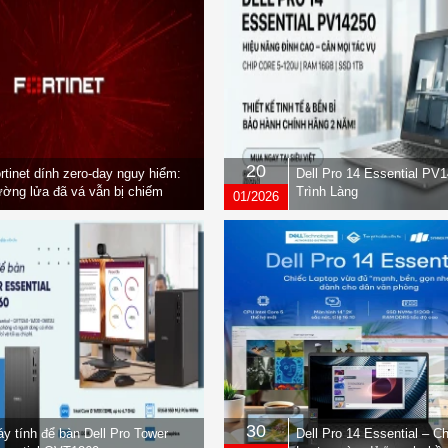
20
rtinet dính zero-day nguy hiểm:
Dell Pro 14 Essential PV
ờng lửa đã vá vẫn bị chiếm
Trình Làng
01/2026
yền
30
y tính để bàn Dell Pro Tower
Dell Pro 14 Essential – C