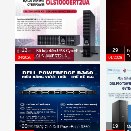
13
29
Bộ lưu điện UPS CyberPower
Fo
OLS1000ERT2UA
Tư
04/2026
01/2026
qu
20
19
Máy Chủ Dell PowerEdge R360
Má