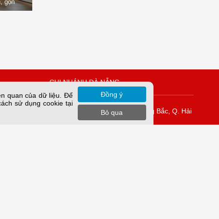
, gọn
òng
CHI NHÁNH ĐÀ NẴNG
Đồng ý
ên quan của dữ liệu. Để
cách sử dụng cookie tại
Vĩnh Tuy
K42/H2/14 Tiểu La, P. Hòa Cường Bắc, Q. Hải
Bỏ qua
Châu, TP. Đà Nẵng.
rung Yên,