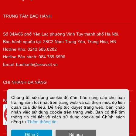
TRUNG TÂM BẢO HÀNH
Số 34A/66 phố Yên Lạc phường Vĩnh Tuy thành phố Hà Nội.
Bảo hành nguồn tại: 28C2 Nam Trung Yên, Trung Hòa, HN
Hotline Kho: 0243.685.8282
Hotline Bảo hành: 084 789 6996
Email: baohanh@sieuviet.vn
CHI NHÁNH ĐÀ NẴNG
Chúng tôi sử dụng cookie để đảm bảo cung cấp cho bạn
K42/H2/14 Tiểu La, P. Hòa Cường Bắc, Q. Hải Châu, TP. Đà Nẵng.
trải nghiệm tốt nhất trên trang web và cải thiện mức độ liên
quan của dữ liệu. Để tiếp tục duyệt trang web, bạn chấp
nhận việc sử dụng cookie trên trang web. Bạn có thể tìm
thông tin chi tiết về cách sử dụng cookie tại Chính sách
riêng tư
Thêm thông tin
Đồng ý
Bỏ qua