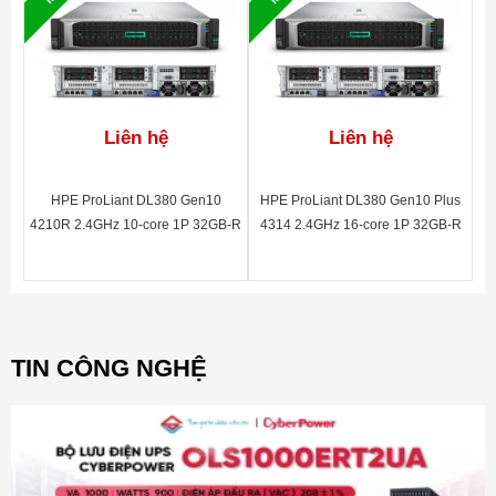
Liên hệ
Liên hệ
HPE ProLiant DL380 Gen10
HPE ProLiant DL380 Gen10 Plus
4210R 2.4GHz 10-core 1P 32GB-R
4314 2.4GHz 16-core 1P 32GB-R
MR416i-a 8SFF BC 800W PS
MR416i-p NC 8SFF 800W PS,
Server
non-HDD, 4y TC Basic
TIN CÔNG NGHỆ