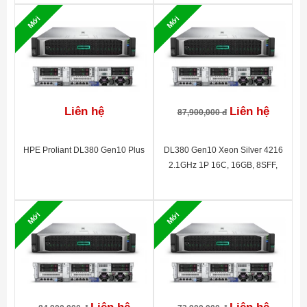
HPE ProLiant DL380 Gen10 Plus x8/x16/x8
Mới
Mới
Riser 1
Primary FIO Riser Kit
HPE DL38X Gen10 Plus x8/x16/x8
Riser 2
Secondary Riser Kit
HPE Trusted Platform Module 2.0 Gen10
Sercurity
Plus Black Rivets Kit
Liên hệ
Liên hệ
87,900,000 đ
Microsoft Windows Server 2025 32-core
OS
Standard License
HPE Proliant DL380 Gen10 Plus
DL380 Gen10 Xeon Silver 4216
HPE iLO Advanced 1-server License with
2.1GHz 1P 16C, 16GB, 8SFF,
Management
3yr Support on iLO Licensed Features
P408i-a SAS/SATA non-HDD, 1Gb
4-port 366FLR, 500W, 3Y WTY
Warranty
HPE 3Y Tech Care Basic Service
P19720-B21
Mới
Mới