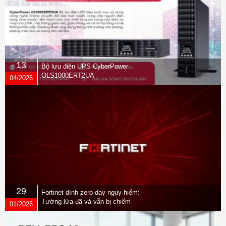
13
Bộ lưu điện UPS CyberPower
OLS1000ERT2UA
04/2026
29
Fortinet dính zero-day nguy hiểm:
Tường lửa đã vá vẫn bị chiếm
01/2026
quyền