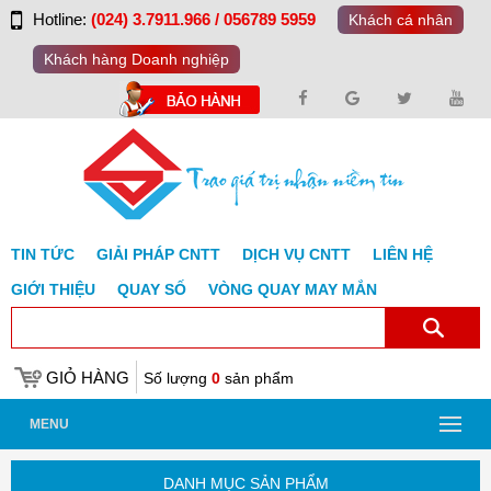
Hotline:
(024) 3.7911.966 / 056789 5959
Khách cá nhân
Khách hàng Doanh nghiệp
TIN TỨC
GIẢI PHÁP CNTT
DỊCH VỤ CNTT
LIÊN HỆ
GIỚI THIỆU
QUAY SỐ
VÒNG QUAY MAY MẮN
GIỎ HÀNG
Số lượng
0
sản phẩm
MENU
DANH MỤC SẢN PHẨM