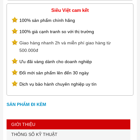
Riser 2 HPE DL38X Gen10 Plus x8/x16/x8 Secondary Riser Kit
Sercurity HPE Trusted Platform Module 2.0 Gen10 Plus Black
Siêu Việt cam kết
Rivets Kit
100% sản phẩm chính hãng
OS Microsoft Windows Server 2025 32-core Standard License
Management HPE iLO Advanced 1-server License with 3yr Support
100% giá cạnh tranh so với thị trường
on iLO Licensed Features
Warranty HPE 3Y Tech Care Basic Service
Giao hàng nhanh 2h và miễn phí giao hàng từ
500.000đ
Ưu đãi vàng dành cho doanh nghiệp
Đổi mới sản phẩm lên đến 30 ngày
Dịch vụ bảo hành chuyên nghiệp uy tín
SẢN PHẨM ĐI KÈM
GIỚI THIỆU
THÔNG SỐ KỸ THUẬT