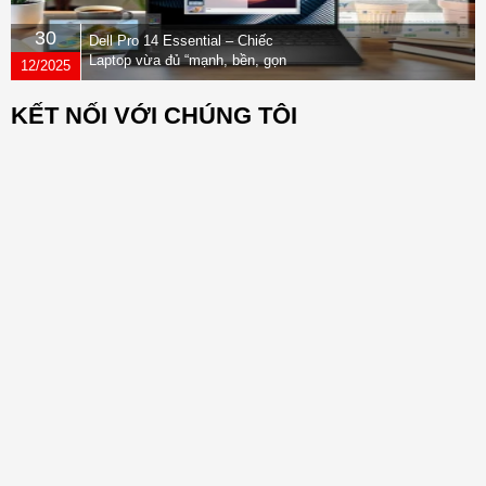
30
Dell Pro 14 Essential – Chiếc
Laptop vừa đủ “mạnh, bền, gọn
12/2025
nhẹ” dành cho dân văn phòng
KẾT NỐI VỚI CHÚNG TÔI