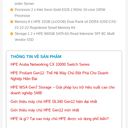
order Server
Processor 2 x Intel Xeon-Gold 6326 2.9GHz 16-core 185W
Processor
Memory 8 x HPE 32GB (1x32GB) Dual Rank x4 DDR4-3200 CAS-
22-22-22 Registered Smart Memory Kit
Storage 1 2 x HPE 960GB SATA 6G Read Intensive SFF BC Multi
Vendor SSD
Storage 2 10 x HPE 2.4TB SAS 12G Mission Critical 10K SFF BC 3-
year Warranty 512e Multi Vendor HDD
THÔNG TIN VỀ SẢN PHẨM
Raid Microchip SmartRAID SR932i-p x32 Lanes 8GB Wide Cache
NVMe/SAS 24G Controller for HPE Gen10 Plus
HPE Aruba Networking CX 10000 Switch Series
NIC 1 Broadcom BCM57412 Ethernet 10Gb 2-port SFP+ Adapter
HPE Proliant Gen12: Thế Hệ Máy Chủ Đột Phá Cho Doanh
included 10Gb SFP+ SR Transceiver
Nghiệp Hiện Đại
NIC 2 Broadcom BCM5719 Ethernet 1Gb 4-port BASE-T OCP3
HPE MSA Gen7 Storage – Giải pháp lưu trữ hiệu suất cao cho
Adapter for HPE
doanh nghiệp SMB
HBA HPE SN1200E 16Gb Dual Port Fibre Channel Host Bus
Adapter
Giới thiệu máy chủ HPE DL340 Gen12 hiện đại nhất
Power HPE 1600W Flex Slot Platinum Hot Plug Low Halogen
Giới thiệu máy chủ HPE Gen12 mới nhất
Power Supply Kit
Riser 1 HPE ProLiant DL380 Gen10 Plus x8/x16/x8 Primary FIO
HPE là gì? Tại sao máy chủ HPE được sử dụng phổ biến?
Riser Kit