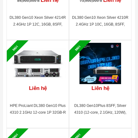
Liên hệ
Liên hệ
84,900,000 đ
73,900,000 đ
DL380 Gen10 Xeon Silver 4214R
DL380 Gen10 Xeon Silver 4210R
2.4GHz 1P 12C, 16GB, 8SFF,
2.4GHz 1P 10C, 16GB, 8SFF,
P408i-a SAS/SATA non-HDD, 1Gb
P408i-a SAS/SATA non-HDD, 1Gb
4-port 366FLR, 500W, 3Y WTY
4-port 366FLR, 500W, 3Y WTY
P19720-B21
P19720-B21
Mới
Mới
Liên hệ
Liên hệ
HPE ProLiant DL380 Gen10 Plus
DL380 Gen10Plus 8SFF, Silver
4310 2.1GHz 12-core 1P 32GB-R
4310 (12-core, 2.1GHz, 120W),
MR416i-p NC 8SFF 800W PS,
16GB, MR416i-a, 800W, non-HDD,
non-HDD, 4y TC Basic
4y TC Basic
Mới
Mới