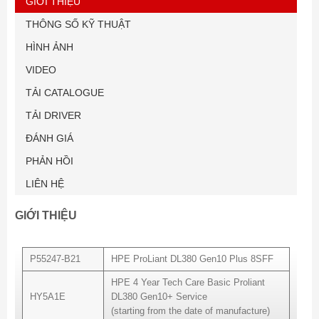
GIỚI THIỆU
THÔNG SỐ KỸ THUẬT
HÌNH ẢNH
VIDEO
TẢI CATALOGUE
TẢI DRIVER
ĐÁNH GIÁ
PHẢN HỒI
LIÊN HỆ
GIỚI THIỆU
P55247-B21
HPE ProLiant DL380 Gen10 Plus 8SFF
HPE 4 Year Tech Care Basic Proliant
HY5A1E
DL380 Gen10+ Service
(starting from the date of manufacture)