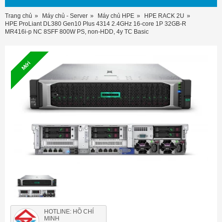
Trang chủ
Máy chủ - Server
Máy chủ HPE
HPE RACK 2U
HPE ProLiant DL380 Gen10 Plus 4314 2.4GHz 16-core 1P 32GB-R
MR416i-p NC 8SFF 800W PS, non-HDD, 4y TC Basic
Mới
HOTLINE: HỒ CHÍ
MINH