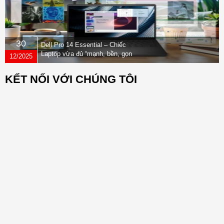
30
Dell Pro 14 Essential – Chiếc
Laptop vừa đủ “mạnh, bền, gọn
12/2025
nhẹ” dành cho dân văn phòng
KẾT NỐI VỚI CHÚNG TÔI