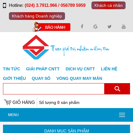
Hotline:
(024) 3.7911.966 / 056789 5959
Khách cá nhân
Khách hàng Doanh nghiệp
TIN TỨC
GIẢI PHÁP CNTT
DỊCH VỤ CNTT
LIÊN HỆ
GIỚI THIỆU
QUAY SỐ
VÒNG QUAY MAY MẮN
GIỎ HÀNG
Số lượng
0
sản phẩm
MENU
DANH MỤC SẢN PHẨM