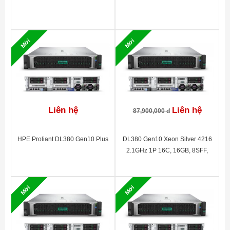
HPE DL38X Gen10 Plus Maximum
Fan
Performance Fan Kit
Rail Kit
Easy Install w/ CMA
Mới
Mới
Form Factor
2U Rack
Liên hệ
Liên hệ
87,900,000 đ
HPE Proliant DL380 Gen10 Plus
DL380 Gen10 Xeon Silver 4216
2.1GHz 1P 16C, 16GB, 8SFF,
P408i-a SAS/SATA non-HDD, 1Gb
4-port 366FLR, 500W, 3Y WTY
P19720-B21
Mới
Mới