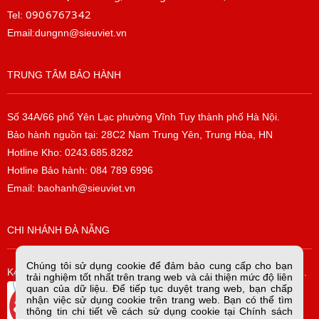
0906767342
Tel:
Email:dungnn@sieuviet.vn
TRUNG TÂM BẢO HÀNH
Số 34A/66 phố Yên Lạc phường Vĩnh Tuy thành phố Hà Nội.
Bảo hành nguồn tại: 28C2 Nam Trung Yên, Trung Hòa, HN
Hotline Kho: 0243.685.8282
Hotline Bảo hành: 084 789 6996
Email: baohanh@sieuviet.vn
CHI NHÁNH ĐÀ NẴNG
Chúng tôi sử dụng cookie để đảm bảo cung cấp cho bạn
K42/H2/14 Tiểu La, P. Hòa Cường Bắc, Q. Hải Châu, TP. Đà Nẵng.
trải nghiệm tốt nhất trên trang web và cải thiện mức độ liên
quan của dữ liệu. Để tiếp tục duyệt trang web, bạn chấp
nhận việc sử dụng cookie trên trang web. Bạn có thể tìm
thông tin chi tiết về cách sử dụng cookie tại Chính sách