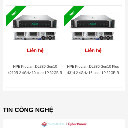
non-HDD, 4y TC Basic
4y TC Basic
Mới
Mới
Liên hệ
Liên hệ
HPE ProLiant DL380 Gen10
HPE ProLiant DL380 Gen10 Plus
4210R 2.4GHz 10-core 1P 32GB-R
4314 2.4GHz 16-core 1P 32GB-R
MR416i-a 8SFF BC 800W PS
MR416i-p NC 8SFF 800W PS,
Server
non-HDD, 4y TC Basic
TIN CÔNG NGHỆ