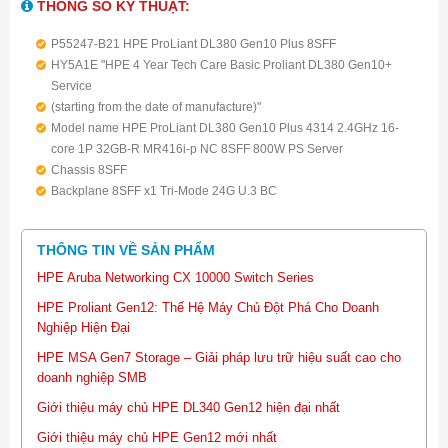
THÔNG SỐ KỸ THUẬT:
P55247-B21 HPE ProLiant DL380 Gen10 Plus 8SFF
HY5A1E "HPE 4 Year Tech Care Basic Proliant DL380 Gen10+
Service
(starting from the date of manufacture)"
Model name HPE ProLiant DL380 Gen10 Plus 4314 2.4GHz 16-
core 1P 32GB-R MR416i-p NC 8SFF 800W PS Server
Chassis 8SFF
Backplane 8SFF x1 Tri-Mode 24G U.3 BC
Processor 4314 (16-Core, 2.4 GHz, 135W)
Number of processor One processor with standard heatsink
THÔNG TIN VỀ SẢN PHẨM
Memory 32 GB RDIMM 2R 3200 MT/s (1x 32 GB)
Network controller Broadcom BCM57412 Ethernet 10Gb 2-port
HPE Aruba Networking CX 10000 Switch Series
SFP+ OCP3 Adapter for HPE
HPE Proliant Gen12: Thế Hệ Máy Chủ Đột Phá Cho Doanh
Storage controller MR416i-p/4GB with Smart Storage Battery
Nghiệp Hiện Đại
PCIe slot 3 PCIe: x8/x16/x8
HPE MSA Gen7 Storage – Giải pháp lưu trữ hiệu suất cao cho
Power supply HPE 800W Flex Slot Platinum Hot Plug Low Halogen
doanh nghiệp SMB
Power Supply Kit
Fan HPE DL38X Gen10 Plus Maximum Performance Fan Kit
Giới thiệu máy chủ HPE DL340 Gen12 hiện đại nhất
Rail Kit Easy Install w/ CMA
Giới thiệu máy chủ HPE Gen12 mới nhất
Form Factor 2U Rack