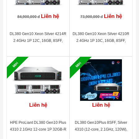
Liên hệ
Liên hệ
84,900,000 đ
73,900,000 đ
DL380 Gen10 Xeon Silver 4214R
DL380 Gen10 Xeon Silver 4210R
2.4GHz 1P 12C, 16GB, 8SFF,
2.4GHz 1P 10C, 16GB, 8SFF,
P408i-a SAS/SATA non-HDD, 1Gb
P408i-a SAS/SATA non-HDD, 1Gb
4-port 366FLR, 500W, 3Y WTY
4-port 366FLR, 500W, 3Y WTY
P19720-B21
P19720-B21
Mới
Mới
Liên hệ
Liên hệ
HPE ProLiant DL380 Gen10 Plus
DL380 Gen10Plus 8SFF, Silver
4310 2.1GHz 12-core 1P 32GB-R
4310 (12-core, 2.1GHz, 120W),
MR416i-p NC 8SFF 800W PS,
16GB, MR416i-a, 800W, non-HDD,