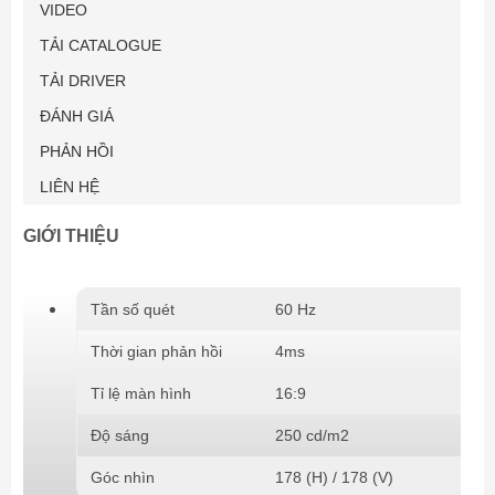
VIDEO
TẢI CATALOGUE
TẢI DRIVER
ĐÁNH GIÁ
PHẢN HỒI
LIÊN HỆ
GIỚI THIỆU
Tần số quét
60 Hz
Thời gian phản hồi
4ms
Tỉ lệ màn hình
16:9
Độ sáng
250 cd/m2
Góc nhìn
178 (H) / 178 (V)