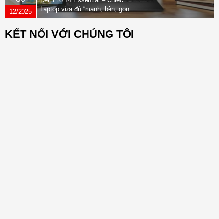
Dell Pro 14 Essential – Chiếc
Laptop vừa đủ “mạnh, bền, gọn
12/2025
nhẹ” dành cho dân văn phòng
KẾT NỐI VỚI CHÚNG TÔI