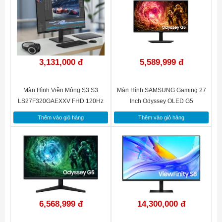
hình
Thiết kế & Trọng lượng
Kích thước
622.9 x 473.5 x 242.8 mm
3,131,000 đ
5,589,999 đ
Trọng lượng
4.3 kg
Màn Hình Viền Mỏng S3 S3
Màn Hình SAMSUNG Gaming 27
LS27F320GAEXXV FHD 120Hz
Inch Odyssey OLED G5
LS27FG502EEXXV QHD 180Hz
Thêm vào giỏ hàng
Thêm vào giỏ hàng
(Màn hình QD-OLED công nghệ
QHD)
6,568,999 đ
14,300,000 đ