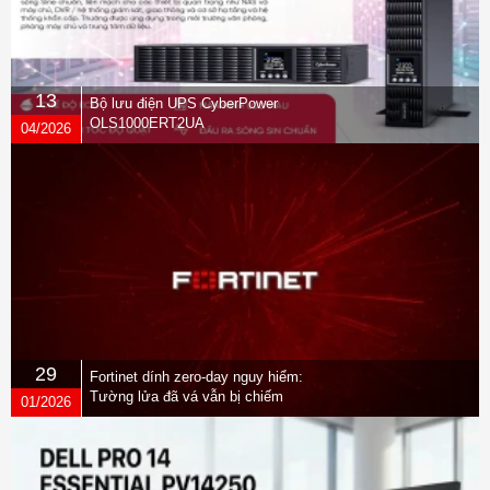
13
Bộ lưu điện UPS CyberPower
OLS1000ERT2UA
04/2026
29
Fortinet dính zero-day nguy hiểm:
Tường lửa đã vá vẫn bị chiếm
01/2026
quyền