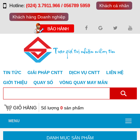
Hotline:
(024) 3.7911.966 / 056789 5959
Khách cá nhân
Khách hàng Doanh nghiệp
TIN TỨC
GIẢI PHÁP CNTT
DỊCH VỤ CNTT
LIÊN HỆ
GIỚI THIỆU
QUAY SỐ
VÒNG QUAY MAY MẮN
GIỎ HÀNG
Số lượng
0
sản phẩm
MENU
DANH MỤC SẢN PHẨM