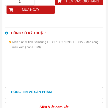
THÊM VÀO GIỎ HÀNG
MUA NGAY
THÔNG SỐ KỸ THUẬT:
Màn hình vi tính Samsung LED 27 LC27F390FHEXXV - Màn cong,
màu xám ( cáp HDMI)
THÔNG TIN VỀ SẢN PHẨM
Siêu Việt cam kết