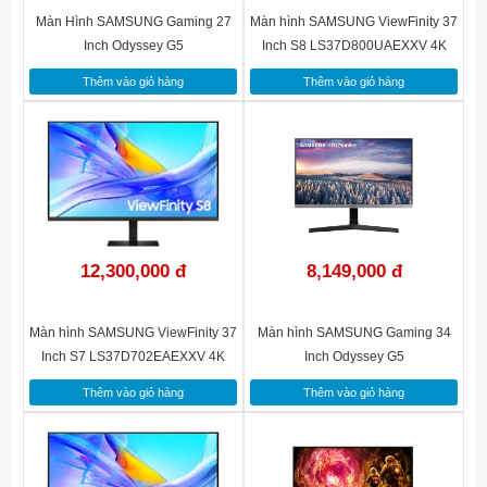
Màn Hình SAMSUNG Gaming 27
Màn hình SAMSUNG ViewFinity 37
Inch Odyssey G5
Inch S8 LS37D800UAEXXV 4K
LS27FG530EEXXV QHD 200Hz
Thêm vào giỏ hàng
Thêm vào giỏ hàng
12,300,000 đ
8,149,000 đ
Màn hình SAMSUNG ViewFinity 37
Màn hình SAMSUNG Gaming 34
Inch S7 LS37D702EAEXXV 4K
Inch Odyssey G5
LC34G55TQWEXXV WQHD
Thêm vào giỏ hàng
Thêm vào giỏ hàng
165Hz - Curved 1000R - Tỷ lệ
khung hình 21:9