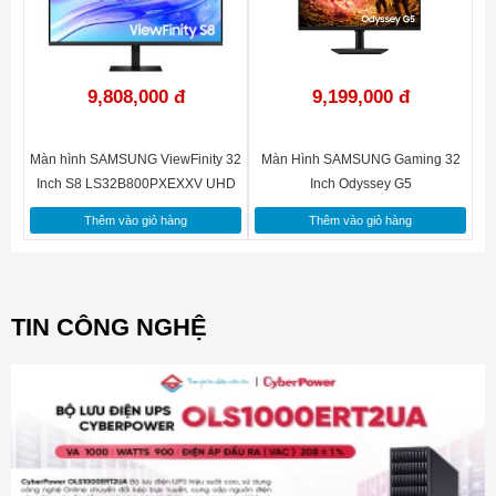
9,808,000 đ
9,199,000 đ
Màn hình SAMSUNG ViewFinity 32
Màn Hình SAMSUNG Gaming 32
Inch S8 LS32B800PXEXXV UHD
Inch Odyssey G5
LS32FG502EEXXV QHD 180Hz
Thêm vào giỏ hàng
Thêm vào giỏ hàng
TIN CÔNG NGHỆ