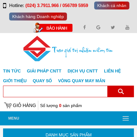
Hotline:
(024) 3.7911.966 / 056789 5959
Khách cá nhân
Khách hàng Doanh nghiệp
TIN TỨC
GIẢI PHÁP CNTT
DỊCH VỤ CNTT
LIÊN HỆ
GIỚI THIỆU
QUAY SỐ
VÒNG QUAY MAY MẮN
GIỎ HÀNG
Số lượng
0
sản phẩm
MENU
DANH MỤC SẢN PHẨM