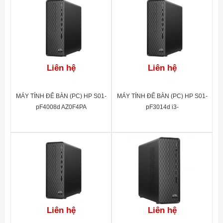
Liên hệ
Liên hệ
MÁY TÍNH ĐỂ BÀN (PC) HP S01-
MÁY TÍNH ĐỂ BÀN (PC) HP S01-
pF4008d AZ0F4PA
pF3014d i3-
13100(4*3.4)/8G/256GSSD/DVD-
RW/WL/BT/KB/M/W11SL/
ĐEN(A00B0PA)
Liên hệ
Liên hệ