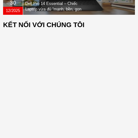
30
Dell Pro 14 Essential – Chiếc
Laptop vừa đủ “mạnh, bền, gọn
12/2025
nhẹ” dành cho dân văn phòng
KẾT NỐI VỚI CHÚNG TÔI