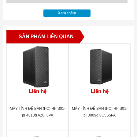
Xem thêm
SẢN PHẨM LIÊN QUAN
Liên hệ
Liên hệ
MÁY TÍNH ĐỂ BÀN (PC) HP S01-
MÁY TÍNH ĐỂ BÀN (PC) HP S01-
pF4010d AZ0F6PA
pF3009d 8C5S5PA