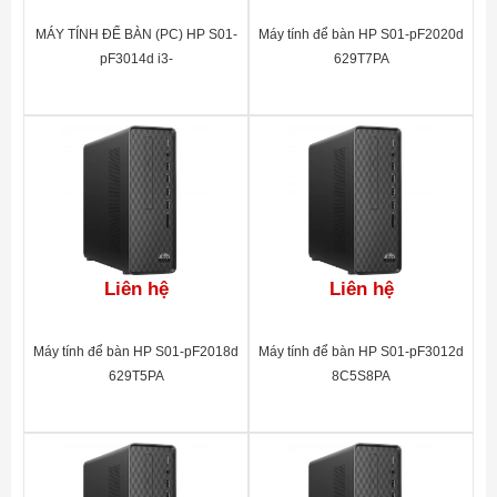
MÁY TÍNH ĐỂ BÀN (PC) HP S01-
Máy tính để bàn HP S01-pF2020d
pF3014d i3-
629T7PA
13100(4*3.4)/8G/256GSSD/DVD-
RW/WL/BT/KB/M/W11SL/
ĐEN(A00B0PA)
Liên hệ
Liên hệ
Máy tính để bàn HP S01-pF2018d
Máy tính để bàn HP S01-pF3012d
629T5PA
8C5S8PA