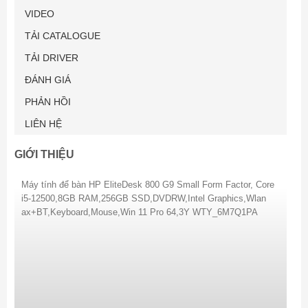
VIDEO
TẢI CATALOGUE
TẢI DRIVER
ĐÁNH GIÁ
PHẢN HỒI
LIÊN HỆ
GIỚI THIỆU
Máy tính để bàn HP EliteDesk 800 G9 Small Form Factor, Core
i5-12500,8GB RAM,256GB SSD,DVDRW,Intel Graphics,Wlan
ax+BT,Keyboard,Mouse,Win 11 Pro 64,3Y WTY_6M7Q1PA