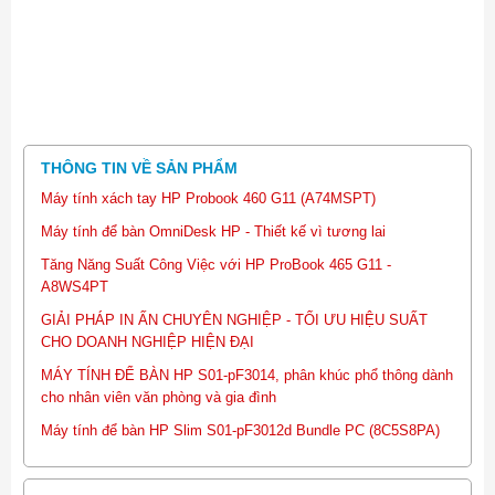
THÔNG TIN VỀ SẢN PHẨM
Máy tính xách tay HP Probook 460 G11 (A74MSPT)
Máy tính để bàn OmniDesk HP - Thiết kế vì tương lai
Tăng Năng Suất Công Việc với HP ProBook 465 G11 -
A8WS4PT
GIẢI PHÁP IN ẤN CHUYÊN NGHIỆP - TỐI ƯU HIỆU SUẤT
CHO DOANH NGHIỆP HIỆN ĐẠI
MÁY TÍNH ĐỂ BÀN HP S01-pF3014, phân khúc phổ thông dành
cho nhân viên văn phòng và gia đình
Máy tính để bàn HP Slim S01-pF3012d Bundle PC (8C5S8PA)