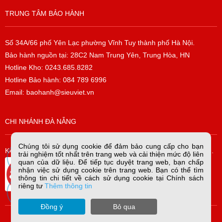
TRUNG TÂM BẢO HÀNH
Số 34A/66 phố Yên Lạc phường Vĩnh Tuy thành phố Hà Nội.
Bảo hành nguồn tại: 28C2 Nam Trung Yên, Trung Hòa, HN
Hotline Kho: 0243.685.8282
Hotline Bảo hành: 084 789 6996
Email: baohanh@sieuviet.vn
CHI NHÁNH ĐÀ NẴNG
Chúng tôi sử dụng cookie để đảm bảo cung cấp cho bạn
K42/H2/14 Tiểu La, P. Hòa Cường Bắc, Q. Hải Châu, TP. Đà Nẵng.
trải nghiệm tốt nhất trên trang web và cải thiện mức độ liên
quan của dữ liệu. Để tiếp tục duyệt trang web, bạn chấp
nhận việc sử dụng cookie trên trang web. Bạn có thể tìm
thông tin chi tiết về cách sử dụng cookie tại Chính sách
riêng tư
Thêm thông tin
Đồng ý
Bỏ qua
copyright sieuviet.vn