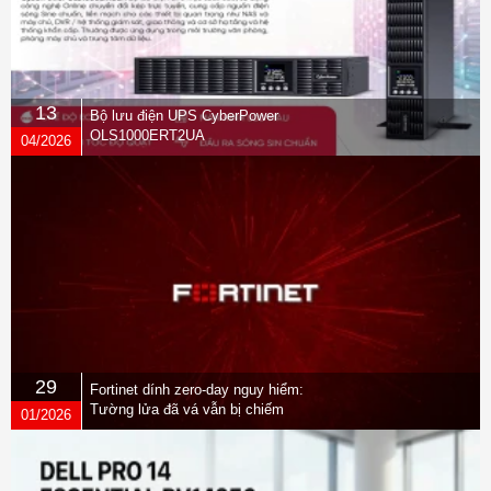
13
Bộ lưu điện UPS CyberPower
OLS1000ERT2UA
04/2026
29
Fortinet dính zero-day nguy hiểm:
Tường lửa đã vá vẫn bị chiếm
01/2026
quyền