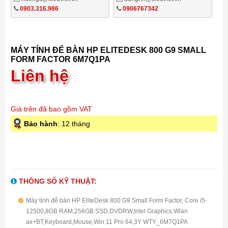
0903.316.986
0906767342
MÁY TÍNH ĐỂ BÀN HP ELITEDESK 800 G9 SMALL
FORM FACTOR 6M7Q1PA
Liên hệ
Giá trên đã bao gồm VAT
Bảo hành
: 12 tháng
THÔNG SỐ KỸ THUẬT:
Máy tính để bàn HP EliteDesk 800 G9 Small Form Factor, Core i5-
12500,8GB RAM,256GB SSD,DVDRW,Intel Graphics,Wlan
ax+BT,Keyboard,Mouse,Win 11 Pro 64,3Y WTY_6M7Q1PA