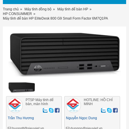
Trang chủ
Máy tính đồng bộ
Máy tính để bàn HP
HP CONSUMMER
Máy tính để bàn HP EliteDesk 800 G9 Small Form Factor 6M7Q1PA
PTSP Máy tính để
HOTLINE: HỒ CHÍ
bàn, màn hình
MINH
Trần Thu Hương
Nguyễn Ngọc Dung
huongtt@sieuviet.vn
dungnn@sieuviet.vn