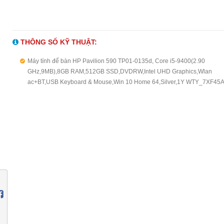
THÔNG SỐ KỸ THUẬT:
Máy tính để bàn HP Pavilion 590 TP01-0135d, Core i5-9400(2.90
GHz,9MB),8GB RAM,512GB SSD,DVDRW,Intel UHD Graphics,Wlan
ac+BT,USB Keyboard & Mouse,Win 10 Home 64,Silver,1Y WTY_7XF45