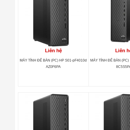
Liên hệ
Liên h
MÁY TÍNH ĐỂ BÀN (PC) HP S01-pF4010d
MÁY TÍNH ĐỂ BÀN (PC)
AZ0F6PA
8C5S5P