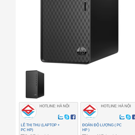
HOTLINE: HÀ NỘI
HOTLINE: HÀ NỘI
LÊ THỊ THU (LAPTOP +
ĐOÀN ĐỘ LƯỢNG ( PC
PC HP)
HP )