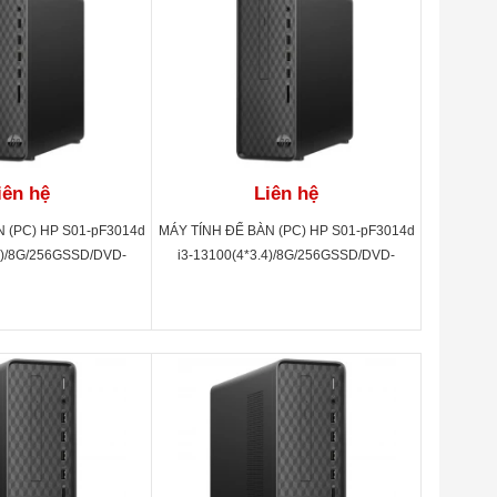
iên hệ
Liên hệ
 (PC) HP S01-pF3014d
MÁY TÍNH ĐỂ BÀN (PC) HP S01-pF3014d
4)/8G/256GSSD/DVD-
i3-13100(4*3.4)/8G/256GSSD/DVD-
/W11SL/ĐEN(A00B0PA)
RW/WL/BT/KB/M/W11SL/ĐEN(A00B0PA)