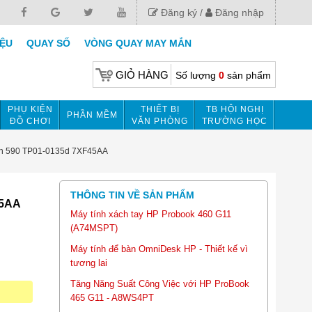
Đăng ký
Đăng nhập
IỆU
QUAY SỐ
VÒNG QUAY MAY MẮN
GIỎ HÀNG
Số lượng
0
sản phẩm
PHỤ KIỆN
THIẾT BỊ
TB HỘI NGHỊ
PHẦN MỀM
ĐỒ CHƠI
VĂN PHÒNG
TRƯỜNG HỌC
ion 590 TP01-0135d 7XF45AA
THÔNG TIN VỀ SẢN PHẨM
45AA
Máy tính xách tay HP Probook 460 G11
(A74MSPT)
Máy tính để bàn OmniDesk HP - Thiết kế vì
tương lai
Tăng Năng Suất Công Việc với HP ProBook
465 G11 - A8WS4PT