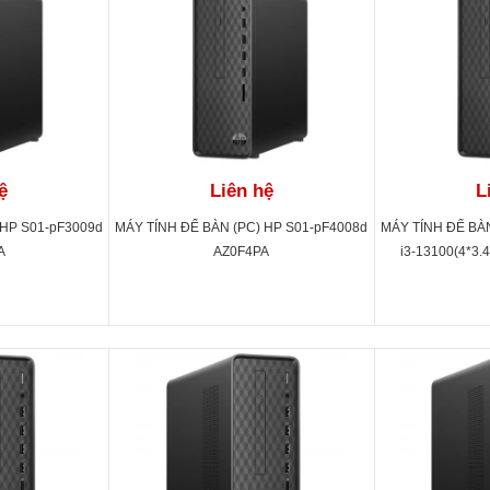
ệ
Liên hệ
L
 HP S01-pF3009d
MÁY TÍNH ĐỂ BÀN (PC) HP S01-pF4008d
MÁY TÍNH ĐỂ BÀN
A
AZ0F4PA
i3-13100(4*3.
RW/WL/BT/KB/M