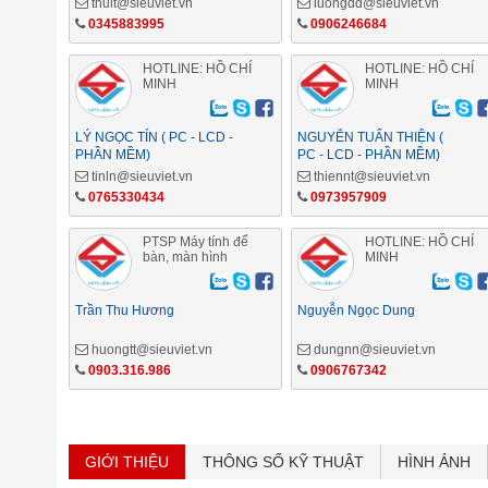
thult@sieuviet.vn
luongdd@sieuviet.vn
0345883995
0906246684
HOTLINE: HỒ CHÍ
HOTLINE: HỒ CHÍ
MINH
MINH
LÝ NGỌC TÍN ( PC - LCD -
NGUYỄN TUẤN THIỆN (
PHẦN MỀM)
PC - LCD - PHẦN MỀM)
tinln@sieuviet.vn
thiennt@sieuviet.vn
0765330434
0973957909
PTSP Máy tính để
HOTLINE: HỒ CHÍ
bàn, màn hình
MINH
Trần Thu Hương
Nguyễn Ngọc Dung
huongtt@sieuviet.vn
dungnn@sieuviet.vn
0903.316.986
0906767342
GIỚI THIỆU
THÔNG SỐ KỸ THUẬT
HÌNH ẢNH