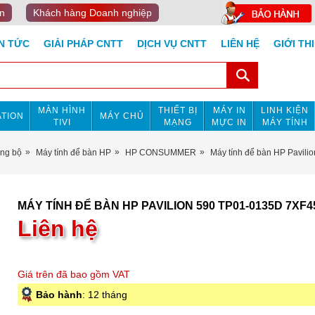
n
Khách hàng Doanh nghiệp
IN TỨC
GIẢI PHÁP CNTT
DỊCH VỤ CNTT
LIÊN HỆ
GIỚI TH
MÀN HÌNH
THIẾT BỊ
MÁY IN
LINH KIỆN
TION
MÁY CHỦ
TIVI
MẠNG
MỰC IN
MÁY TÍNH
ồng bộ
Máy tính để bàn HP
HP CONSUMMER
Máy tính để bàn HP Pavil
MÁY TÍNH ĐỂ BÀN HP PAVILION 590 TP01-0135D 7XF
Liên hệ
Giá trên đã bao gồm VAT
Bảo hành
: 12 tháng