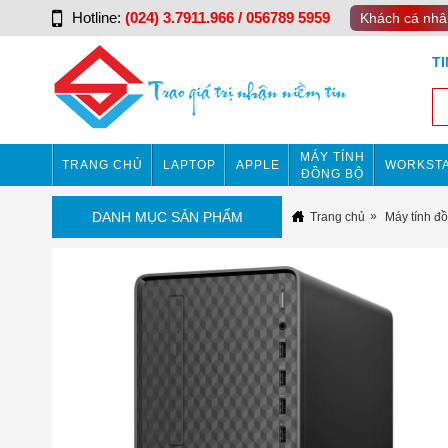
Hotline:
(024) 3.7911.966 / 056789 5959
Khách cá nhâ
T
MÁY TÍNH
TRANG CHỦ
LAPTOP
APPLE
WORKSTA
ĐỒNG BỘ
DANH MỤC SẢN PHẨM
Trang chủ
Máy tính đ