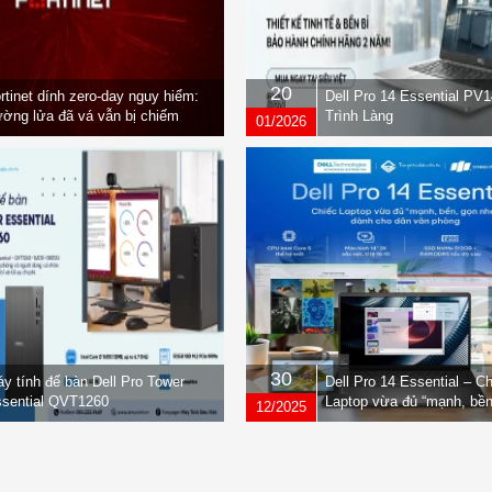
20
rtinet dính zero-day nguy hiểm:
Dell Pro 14 Essential PV
ờng lửa đã vá vẫn bị chiếm
Trình Làng
01/2026
yền
30
y tính để bàn Dell Pro Tower
Dell Pro 14 Essential – C
sential QVT1260
Laptop vừa đủ “mạnh, bền
12/2025
nhẹ” dành cho dân văn ph