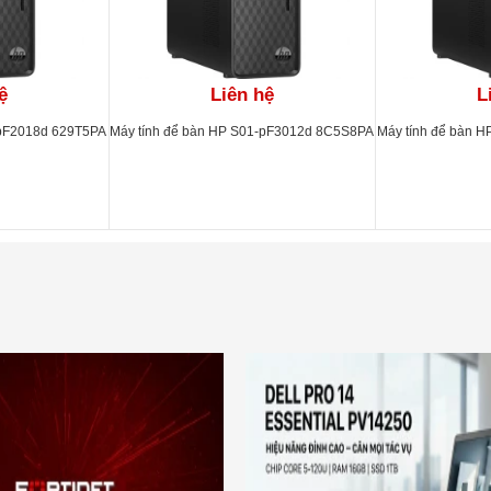
ệ
Liên hệ
L
-pF2018d 629T5PA
Máy tính để bàn HP S01-pF3012d 8C5S8PA
Máy tính để bàn 