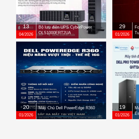
13
29
Bộ lưu điện UPS CyberPower
Fo
OLS1000ERT2UA
Tư
04/2026
01/2026
qu
20
19
Máy Chủ Dell PowerEdge R360
Má
Es
01/2026
01/2026