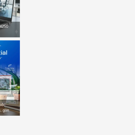
14250
hiếc
, gọn
òng