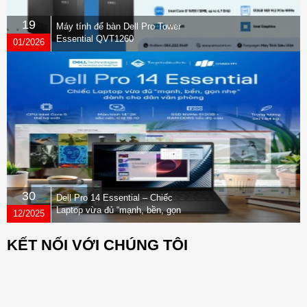
19
Máy tính để bàn Dell Pro Tower
Essential QVT1260
01/2026
30
Dell Pro 14 Essential – Chiếc
Laptop vừa đủ “mạnh, bền, gọn
12/2025
nhẹ” dành cho dân văn phòng
KẾT NỐI VỚI CHÚNG TÔI