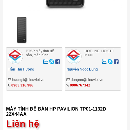
PTSP Máy tính để
HOTLINE: HỒ CHÍ
bàn, màn hình
MINH
Trần Thu Hương
Nguyễn Ngọc Dung
huongtt@sieuviet.vn
dungnn@sieuviet.vn
0903.316.986
0906767342
MÁY TÍNH ĐỂ BÀN HP PAVILION TP01-1132D
22X44AA
Liên hệ