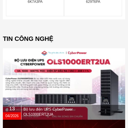
6K7A3PA
629T6PA
TIN CÔNG NGHỆ
13
Bộ lưu điện UPS CyberPower
OLS1000ERT2UA
04/2026