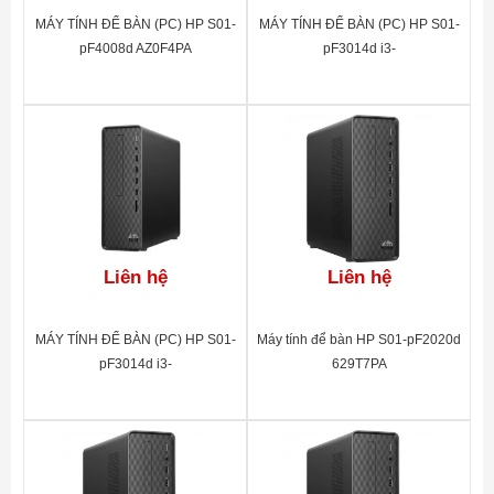
MÁY TÍNH ĐỂ BÀN (PC) HP S01-
MÁY TÍNH ĐỂ BÀN (PC) HP S01-
pF4008d AZ0F4PA
pF3014d i3-
13100(4*3.4)/8G/256GSSD/DVD-
RW/WL/BT/KB/M/W11SL/
ĐEN(A00B0PA)
Liên hệ
Liên hệ
MÁY TÍNH ĐỂ BÀN (PC) HP S01-
Máy tính để bàn HP S01-pF2020d
pF3014d i3-
629T7PA
13100(4*3.4)/8G/256GSSD/DVD-
RW/WL/BT/KB/M/W11SL/
ĐEN(A00B0PA)