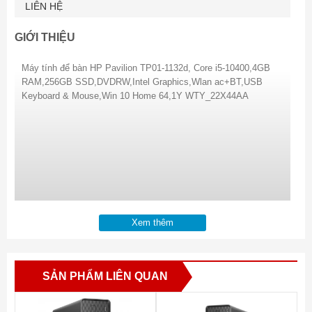
LIÊN HỆ
GIỚI THIỆU
Máy tính để bàn HP Pavilion TP01-1132d, Core i5-10400,4GB
RAM,256GB SSD,DVDRW,Intel Graphics,Wlan ac+BT,USB
Keyboard & Mouse,Win 10 Home 64,1Y WTY_22X44AA
Xem thêm
SẢN PHẨM LIÊN QUAN