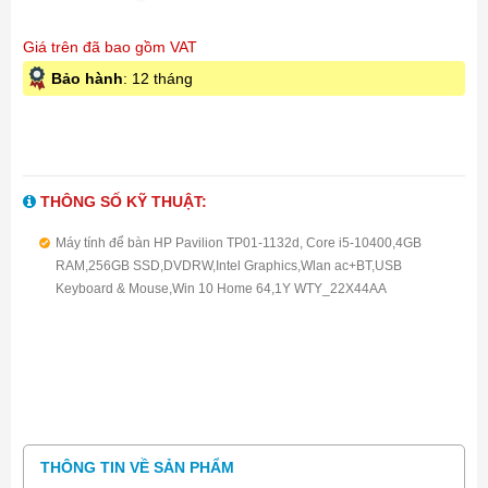
Giá trên đã bao gồm VAT
Bảo hành
: 12 tháng
THÔNG SỐ KỸ THUẬT:
Máy tính để bàn HP Pavilion TP01-1132d, Core i5-10400,4GB
RAM,256GB SSD,DVDRW,Intel Graphics,Wlan ac+BT,USB
Keyboard & Mouse,Win 10 Home 64,1Y WTY_22X44AA
THÔNG TIN VỀ SẢN PHẨM