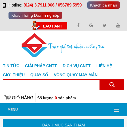
Hotline:
(024) 3.7911.966 / 056789 5959
Khách cá nhân
Khách hàng Doanh nghiệp
TIN TỨC
GIẢI PHÁP CNTT
DỊCH VỤ CNTT
LIÊN HỆ
GIỚI THIỆU
QUAY SỐ
VÒNG QUAY MAY MẮN
GIỎ HÀNG
Số lượng
0
sản phẩm
MENU
DANH MỤC SẢN PHẨM