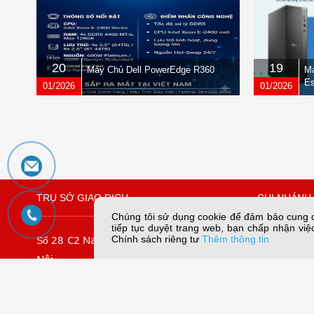
20
19
Máy Chủ Dell PowerEdge R360
Má
Es
01/2026
01/2026
TRỤ SỞ GIAO DỊCH
CHI NHÁNH 
Chúng tôi sử dụng cookie để đảm bảo cung cấ
tiếp tục duyệt trang web, bạn chấp nhận việc
28 C2 Nam Trung Yên, Yên Hòa, Hà
109/45 Lê
Chính sách riêng tư
Thêm thông tin
Số
Nội
Chiếu, TP. 
.
09067
Tel: (024) 3.7911.966
Tel:
Hotline:
056789.5858
Email:dungn
056789.3838