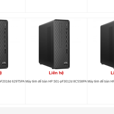
m
RW/WL/BT/KB/M
a
ệ
Liên hệ
L
-pF2018d 629T5PA
Máy tính để bàn HP S01-pF3012d 8C5S8PA
Máy tính để bàn 