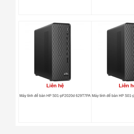
Bảo Hành
1 Nă
Xuất xứ
Chin
Liên hệ
Liên h
Máy tính để bàn HP S01-pF2020d 629T7PA
Máy tính để bàn HP S01