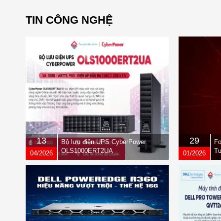
TIN CÔNG NGHỆ
13
29
Bộ lưu điện UPS CyberPower
Fo
OLS1000ERT2UA
Tư
04/2026
01/2026
qu