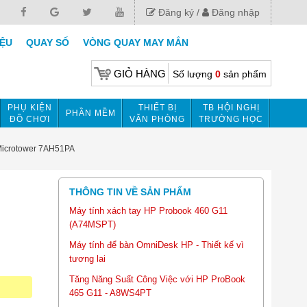
Đăng ký
Đăng nhập
IỆU
QUAY SỐ
VÒNG QUAY MAY MẮN
GIỎ HÀNG
Số lượng
0
sản phẩm
PHỤ KIỆN
THIẾT BỊ
TB HỘI NGHỊ
PHẦN MỀM
ĐỒ CHƠI
VĂN PHÒNG
TRƯỜNG HỌC
 Microtower 7AH51PA
THÔNG TIN VỀ SẢN PHẨM
Máy tính xách tay HP Probook 460 G11
(A74MSPT)
Máy tính để bàn OmniDesk HP - Thiết kế vì
tương lai
Tăng Năng Suất Công Việc với HP ProBook
465 G11 - A8WS4PT