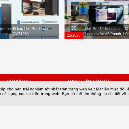
30
y tính để bàn Dell Pro Tower
Dell Pro 14 Essential – C
sential QVT1260
Laptop vừa đủ “mạnh, bền
12/2025
nhẹ” dành cho dân văn ph
TP. HỒ CHÍ MINH
TRUNG TÂM BẢO HÀNH
p cho bạn trải nghiệm tốt nhất trên trang web và cải thiện mức độ li
 sử dụng cookie trên trang web. Bạn có thể tìm thông tin chi tiết về 
 Quốc Hưng, Phường Xóm
Số 34A/66 phố Yên Lạc phường 
thành phố Hà Nội.
Hồ Chí Minh
Bảo hành nguồn tại: 28C2 Nam T
67342
Trung Hòa, HN
n@sieuviet.vn
Hotline Kho: 0243.685.8282