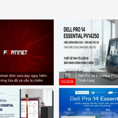
20
rtinet dính zero-day nguy hiểm:
Dell Pro 14 Essential PV
ờng lửa đã vá vẫn bị chiếm
Trình Làng
01/2026
yền