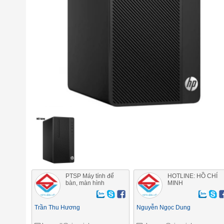
PTSP Máy tính để
HOTLINE: HỒ CHÍ
bàn, màn hình
MINH
Trần Thu Hương
Nguyễn Ngọc Dung