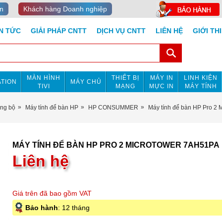
n
Khách hàng Doanh nghiệp
IN TỨC
GIẢI PHÁP CNTT
DỊCH VỤ CNTT
LIÊN HỆ
GIỚI TH
MÀN HÌNH
THIẾT BỊ
MÁY IN
LINH KIỆN
TION
MÁY CHỦ
TIVI
MẠNG
MỰC IN
MÁY TÍNH
ồng bộ
Máy tính để bàn HP
HP CONSUMMER
Máy tính để bàn HP Pro 2
MÁY TÍNH ĐỂ BÀN HP PRO 2 MICROTOWER 7AH51PA
Liên hệ
Giá trên đã bao gồm VAT
Bảo hành
: 12 tháng