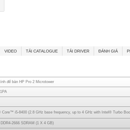
1 đầu vào âm thanh; 1 đầu ra âm thanh; 1 cổng HDMI 2.0; 1 đầu nối điện
cổng RJ-45; 1 cổng VGA; 4 cổng USB 2.0"
Kích thước 13,6 x 26,18 x 31 cm (R x S x C)
Trọng lượng 4,32 kg
Hệ điều hành FreeDOS 2.0
Bảo Hành 1 Năm
Xuất xứ China
VIDEO
TẢI CATALOGUE
TẢI DRIVER
ĐÁNH GIÁ
P
ính để bàn HP Pro 2 Microtower
1PA
® Core™ i5-8400 (2.8 GHz base frequency, up to 4 GHz with Intel® Turbo Bo
 DDR4-2666 SDRAM (1 X 4 GB)