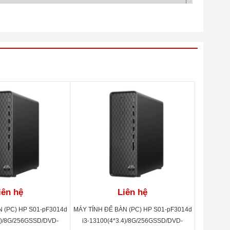
ar ports (3.5 mm), HD audio
 RJ-45; 1 cổng VGA; 4 cổng USB 2.0
iên hệ
Liên hệ
 (PC) HP S01-pF3014d
MÁY TÍNH ĐỂ BÀN (PC) HP S01-pF3014d
4)/8G/256GSSD/DVD-
i3-13100(4*3.4)/8G/256GSSD/DVD-