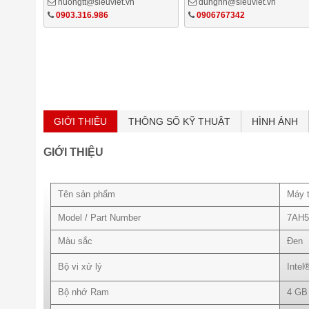
huongtt@sieuviet.vn
dungnn@sieuviet.vn
0903.316.986
0906767342
GIỚI THIỆU
THÔNG SỐ KỸ THUẬT
HÌNH ẢNH
GIỚI THIỆU
Tên sản phẩm
Máy t
Model / Part Number
7AH5
Màu sắc
Đen
Bộ vi xử lý
Intel
Bộ nhớ Ram
4 GB