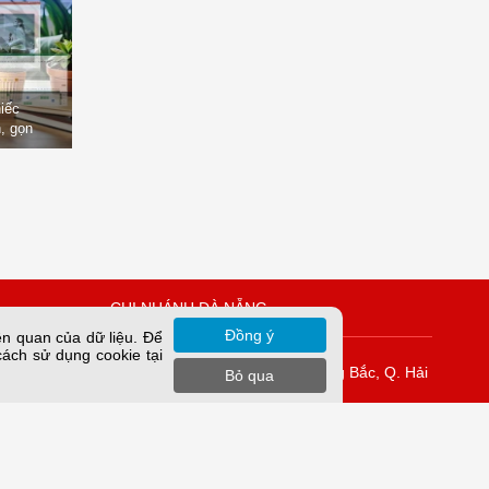
hiếc
, gọn
òng
CHI NHÁNH ĐÀ NẴNG
Đồng ý
ên quan của dữ liệu. Để
cách sử dụng cookie tại
Vĩnh Tuy
K42/H2/14 Tiểu La, P. Hòa Cường Bắc, Q. Hải
Bỏ qua
Châu, TP. Đà Nẵng.
rung Yên,