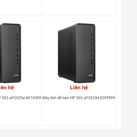
/W11SL/ĐEN(A00B0PA)
RW/WL/BT/KB/M/W11SL/ĐEN(A00B0PA)
iên hệ
Liên hệ
HP S01-pF2025d 6K7A3PA
Máy tính để bàn HP S01-pF2019d 629T6PA