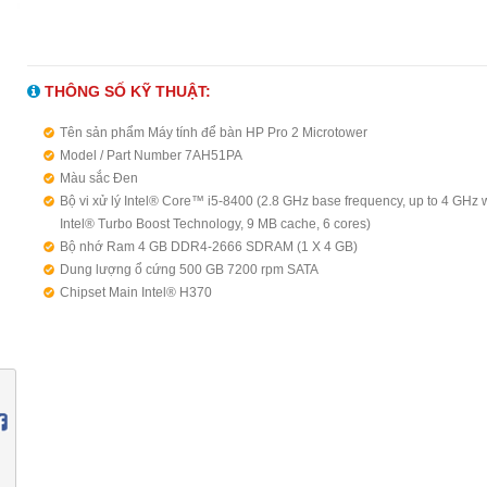
THÔNG SỐ KỸ THUẬT:
Tên sản phẩm Máy tính để bàn HP Pro 2 Microtower
Model / Part Number 7AH51PA
Màu sắc Đen
Bộ vi xử lý Intel® Core™ i5-8400 (2.8 GHz base frequency, up to 4 GHz 
Intel® Turbo Boost Technology, 9 MB cache, 6 cores)
Bộ nhớ Ram 4 GB DDR4-2666 SDRAM (1 X 4 GB)
Dung lượng ổ cứng 500 GB 7200 rpm SATA
Chipset Main Intel® H370
Ổ đĩa quang HP 9.5 mm Slim DVD-Writer
Nguồn 180w
Bàn phím (USB) Keyboard & Optical Mouse
Chuột (USB) Keyboard & Optical Mouse
Đồ họa Intel® UHD Graphics 630
Âm thanh Realtek ALC3601 codec, combo microphone/headphone jack, 
and line-out rear ports (3.5 mm), HD audio
Cổng kết nối "1 đầu nối tai nghe; 4 cổng USB 3.1 Thế hệ 1