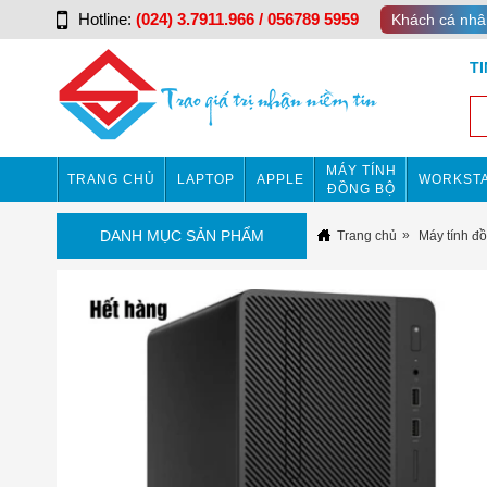
Hotline:
(024) 3.7911.966 / 056789 5959
Khách cá nhâ
T
MÁY TÍNH
TRANG CHỦ
LAPTOP
APPLE
WORKSTA
ĐỒNG BỘ
DANH MỤC SẢN PHẨM
Trang chủ
Máy tính đ