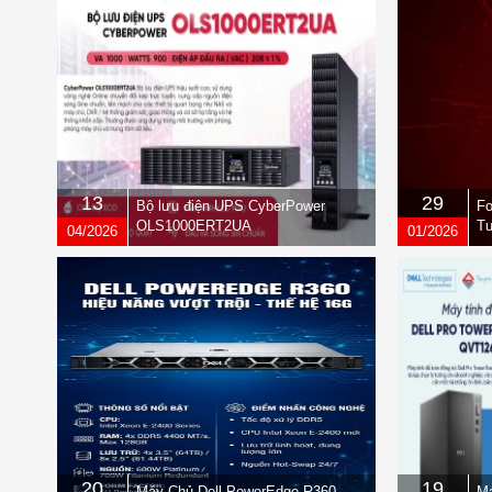
13
29
Bộ lưu điện UPS CyberPower
Fo
OLS1000ERT2UA
Tư
04/2026
01/2026
qu
20
19
Máy Chủ Dell PowerEdge R360
Má