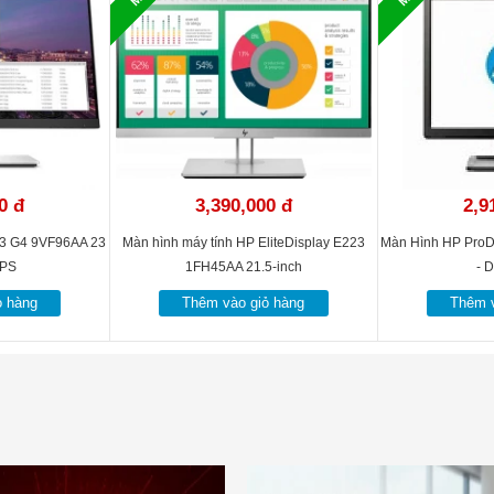
0 đ
3,390,000 đ
2,9
23 G4 9VF96AA 23
Màn hình máy tính HP EliteDisplay E223
Màn Hình HP ProD
IPS
1FH45AA 21.5-inch
- 
ỏ hàng
Thêm vào giỏ hàng
Thêm v