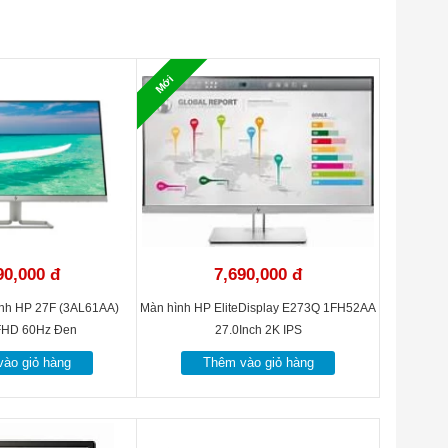
Mới
90,000 đ
7,690,000 đ
ính HP 27F (3AL61AA)
Màn hình HP EliteDisplay E273Q 1FH52AA
FHD 60Hz Đen
27.0Inch 2K IPS
ào giỏ hàng
Thêm vào giỏ hàng