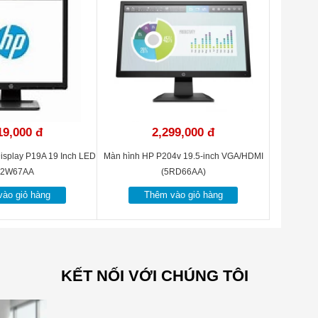
19,000 đ
2,299,000 đ
isplay P19A 19 Inch LED
Màn hình HP P204v 19.5-inch VGA/HDMI
D2W67AA
(5RD66AA)
ào giỏ hàng
Thêm vào giỏ hàng
KẾT NỐI VỚI CHÚNG TÔI