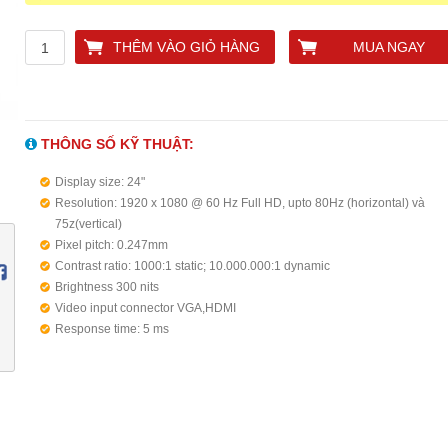
THÊM VÀO GIỎ HÀNG
MUA NGAY
THÔNG SỐ KỸ THUẬT:
Display size: 24"
Resolution: 1920 x 1080 @ 60 Hz Full HD, upto 80Hz (horizontal) và
75z(vertical)
Pixel pitch: 0.247mm
Contrast ratio: 1000:1 static; 10.000.000:1 dynamic
Brightness 300 nits
Video input connector VGA,HDMI
Response time: 5 ms
Display viewing angle : 178° horizontal; 178° vertical
Warranty - year(s): 3 year