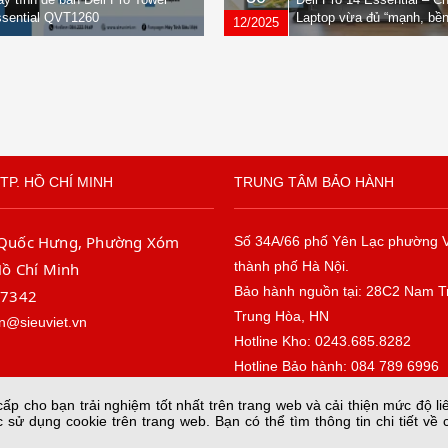
sential QVT1260
Laptop vừa đủ “mạnh, bền
12/2025
nhẹ” dành cho dân văn ph
TP. HỒ CHÍ MINH
TRUNG TÂM BẢO HÀNH
 Quốc Hưng, Phường Xóm
Số 34A/66 phố Yên Lạc phường 
thành phố Hà Nội.
Hồ Chí Minh
Bảo hành nguồn tại: 28C2 Nam T
67342
Trung Hòa, HN
n@sieuviet.vn
Hotline Kho: 0243.685.8282
Hotline Bảo hành: 084 789 6996
Email: baohanh@sieuviet.vn
p cho bạn trải nghiệm tốt nhất trên trang web và cải thiện mức độ li
 sử dụng cookie trên trang web. Bạn có thể tìm thông tin chi tiết về 
copyright sieuviet.vn