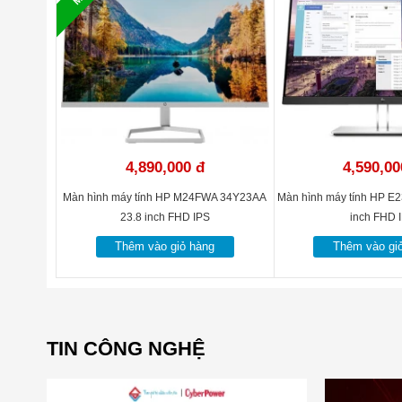
4,890,000 đ
4,590,00
Màn hình máy tính HP M24FWA 34Y23AA
Màn hình máy tính HP E
23.8 inch FHD IPS
inch FHD 
Thêm vào giỏ hàng
Thêm vào gi
TIN CÔNG NGHỆ