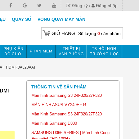
Đăng ký
Đăng nhập
IỆU
QUAY SỐ
VÒNG QUAY MAY MẮN
GIỎ HÀNG
Số lượng
0
sản phẩm
PHỤ KIỆN
THIẾT BỊ
TB HỘI NGHỊ
PHẦN MỀM
ĐỒ CHƠI
VĂN PHÒNG
TRƯỜNG HỌC
VGA + HDMI (3AL28AA)
THÔNG TIN VỀ SẢN PHẨM
HDMI
Màn hình Samsung S3 24F320/27F320
MÀN HÌNH ASUS VY249HF-R
Màn hình Samsung S3 24F320/27F320
Màn hình Samsung D300
SAMSUNG D366 SERIES | Màn hình Cong
Essential FHD 100Hz