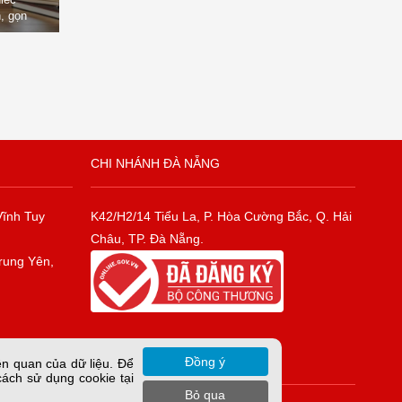
, gọn
òng
CHI NHÁNH ĐÀ NẴNG
Vĩnh Tuy
K42/H2/14 Tiểu La, P. Hòa Cường Bắc, Q. Hải
Châu, TP. Đà Nẵng.
rung Yên,
Đồng ý
ên quan của dữ liệu. Để
cách sử dụng cookie tại
Bỏ qua