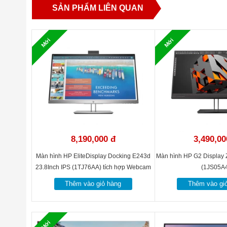
SẢN PHẨM LIÊN QUAN
Mới
Mới
8,190,000 đ
3,490,00
Màn hình HP EliteDisplay Docking E243d
Màn hình HP G2 Display
23.8Inch IPS (1TJ76AA) tích hợp Webcam
(1JS05A
Thêm vào giỏ hàng
Thêm vào gi
Mới