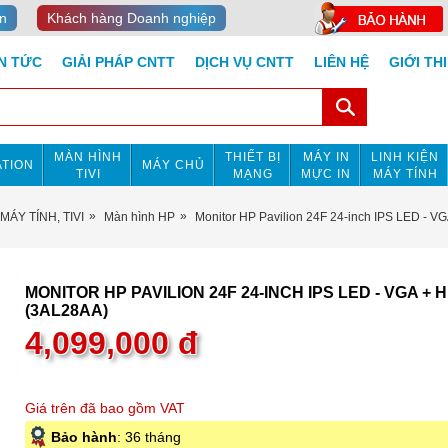
n
Khách hàng Doanh nghiệp
IN TỨC
GIẢI PHÁP CNTT
DỊCH VỤ CNTT
LIÊN HỆ
GIỚI TH
MÀN HÌNH
THIẾT BỊ
MÁY IN
LINH KIỆN
TION
MÁY CHỦ
TIVI
MẠNG
MỰC IN
MÁY TÍNH
MÁY TÍNH, TIVI
Màn hình HP
Monitor HP Pavilion 24F 24-inch IPS LED - 
MONITOR HP PAVILION 24F 24-INCH IPS LED - VGA + 
(3AL28AA)
4,099,000
đ
Giá trên đã bao gồm VAT
Bảo hành
: 36 tháng