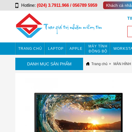
Hotline:
(024) 3.7911.966 / 056789 5959
Khách cá nhâ
T
MÁY TÍNH
TRANG CHỦ
LAPTOP
APPLE
WORKSTA
ĐỒNG BỘ
DANH MỤC SẢN PHẨM
Trang chủ
MÀN HÌNH 