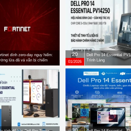
20
rtinet dính zero-day nguy hiểm:
Dell Pro 14 Essential PV
ờng lửa đã vá vẫn bị chiếm
Trình Làng
01/2026
yền
30
y tính để bàn Dell Pro Tower
Dell Pro 14 Essential – C