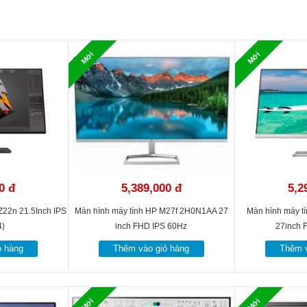
Mới
Mới
0 đ
5,389,000 đ
5,2
 Z22n 21.5Inch IPS
Màn hình máy tính HP M27f 2H0N1AA 27
Màn hình máy t
4)
inch FHD IPS 60Hz
27inch 
ỏ hàng
Thêm vào giỏ hàng
Thêm v
Mới
Mới