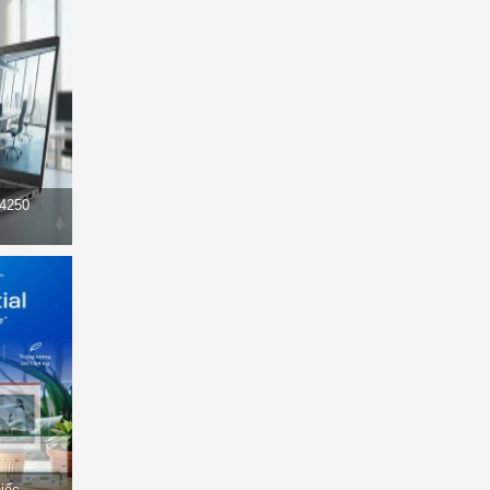
14250
hiếc