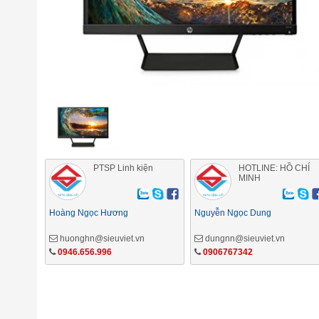
PTSP Linh kiện
HOTLINE: HỒ CHÍ
MINH
Hoàng Ngọc Hương
Nguyễn Ngọc Dung
huonghn@sieuviet.vn
dungnn@sieuviet.vn
0946.656.996
0906767342