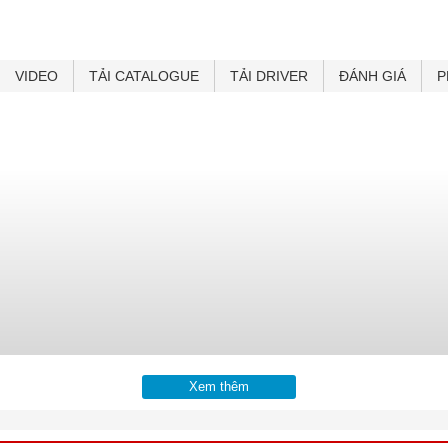
VIDEO
TẢI CATALOGUE
TẢI DRIVER
ĐÁNH GIÁ
P
Xem thêm