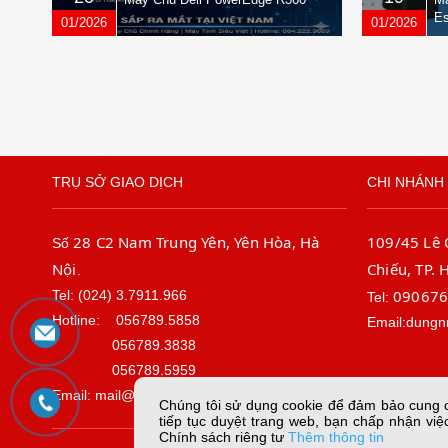
Es
01/2026
01/2026
TRỤ SỞ GIAO DỊCH
CHI NHÁNH 
28 C2 Nam Trung Yên, Yên Hòa, Hà
109/45 Lê
Số
Nội
Chiếu, TP. 
.
09067
Tel: (024) 3.7911.966
Tel:
Hotline:
056789.5858
Email:dungn
056789.3838
056789.5959
Email: mail@sieuviet.vn
Chúng tôi sử dụng cookie để đảm bảo cung cấ
tiếp tục duyệt trang web, bạn chấp nhận việc
Chính sách riêng tư
Thêm thông tin